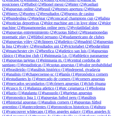
posiciones
(
2
)
#
futbol
(
2
)
#
lionel messi
(
2
)
#
inter
(
2
)
#
cagliari
(
2
)
#
apuestas online
(
2
)
#
brasil
(
2
)
#
torneo apertura
(
2
)
#
tijuana
(
2
)
#
tigres
(
2
)
#
sorteo
(
2
)
#
resultados
(
2
)
#
juegos de casino
(
2
)
#
bundesliga
(
2
)
#
melgar
(
2
)
#
concacaf champions cup
(
2
)
#
laliga
(
2
)
#
noticias deportivas
(
2
)
#
slot machine am i in love shine
(
2
)
#
slot
machine
(
2
)
#
tragamonedas online peru
(
2
)
#
volatilidad slots
(
2
)
#
apuestas entretenimiento
(
2
)
#
cuotas fútbol
(
2
)
#
tragamonedas
pragmatic play
(
2
)
#
fútbol peruano
(
2
)
#
sudamericano de clubes
(
2
)
#
apuestas vóley
(
2
)
#
clippers
(
2
)
#
atletico
(
2
)
#
madrid
(
2
)
#
apuestas
la liga
(
2
)
#
voley
(
2
)
#
resultados uni
(
2
)
#
victoriabet
(
2
)
#
bodø/glimt
(
2
)
#
manchester city
(
2
)
#
benfica
(
2
)
#
atletico san luis
(
1
)
#
apuestas
clásico
(
1
)
#
racing club
(
1
)
#
gimnasia l.p.
(
1
)
#
athletico paranaense
(
1
)
#
apuestas tarjetas
(
1
)
#
gimnasia m.
(
1
)
#
central cordoba de
santiago
(
1
)
#
estadisticas
(
1
)
#
cuotas apuestas
(
1
)
#
valor probabilidad
(
1
)
#
brasileirão
(
1
)
#
análisis histórico
(
1
)
#
independ. rivadavia
(
1
)
#
analisis
(
1
)
#
chapecoense-sc
(
1
)
#
lanús
(
1
)
#
pronóstico corners
(
1
)
#
estudiantes lp
(
1
)
#
mercado de corners
(
1
)
#
corners apuestas
(
1
)
#
mercados secundarios
(
1
)
#
córners apuestas
(
1
)
#
club tijuana
(
1
)
#
cusco fc
(
1
)
#
alianza atletico
(
1
)
#
utc cajamarca
(
1
)
#
bologna
(
1
)
#
lazio
(
1
)
#
atalanta
(
1
)
#
sassuolo
(
1
)
#
tarjetas apuestas
(
1
)
#
pronostico liga 1
(
1
)
#
apuestas futbol peru
(
1
)
#
análisis
(
1
)
#
historial apuestas
(
1
)
#
analisis corners
(
1
)
#
apuestas fútbol
argentino
(
1
)
#
antecedentes
(
1
)
#
pronosticos historicos
(
1
)
#
altura
(
1
)
#
vancouver whitecaps
(
1
)
#
los angeles galaxy
(
1
)
#
los angeles fc