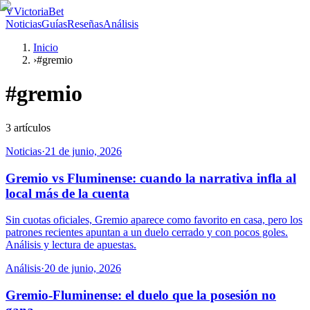
V
VictoriaBet
Noticias
Guías
Reseñas
Análisis
Inicio
›
#gremio
#
gremio
3
artículos
Noticias
·
21 de junio, 2026
Gremio vs Fluminense: cuando la narrativa infla al
local más de la cuenta
Sin cuotas oficiales, Gremio aparece como favorito en casa, pero los
patrones recientes apuntan a un duelo cerrado y con pocos goles.
Análisis y lectura de apuestas.
Análisis
·
20 de junio, 2026
Gremio-Fluminense: el duelo que la posesión no