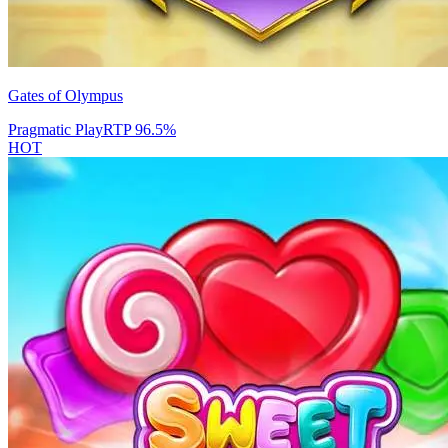
Gates of Olympus
Pragmatic Play
RTP
96.5
%
HOT