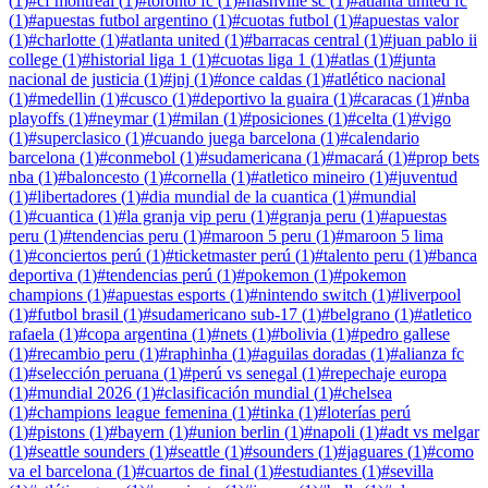
(
1
)
#
cf montreal
(
1
)
#
toronto fc
(
1
)
#
nashville sc
(
1
)
#
atlanta united fc
(
1
)
#
apuestas futbol argentino
(
1
)
#
cuotas futbol
(
1
)
#
apuestas valor
(
1
)
#
charlotte
(
1
)
#
atlanta united
(
1
)
#
barracas central
(
1
)
#
juan pablo ii
college
(
1
)
#
historial liga 1
(
1
)
#
cuotas liga 1
(
1
)
#
atlas
(
1
)
#
junta
nacional de justicia
(
1
)
#
jnj
(
1
)
#
once caldas
(
1
)
#
atlético nacional
(
1
)
#
medellin
(
1
)
#
cusco
(
1
)
#
deportivo la guaira
(
1
)
#
caracas
(
1
)
#
nba
playoffs
(
1
)
#
neymar
(
1
)
#
milan
(
1
)
#
posiciones
(
1
)
#
celta
(
1
)
#
vigo
(
1
)
#
superclasico
(
1
)
#
cuando juega barcelona
(
1
)
#
calendario
barcelona
(
1
)
#
conmebol
(
1
)
#
sudamericana
(
1
)
#
macará
(
1
)
#
prop bets
nba
(
1
)
#
baloncesto
(
1
)
#
cornella
(
1
)
#
atletico mineiro
(
1
)
#
juventud
(
1
)
#
libertadores
(
1
)
#
dia mundial de la cuantica
(
1
)
#
mundial
(
1
)
#
cuantica
(
1
)
#
la granja vip peru
(
1
)
#
granja peru
(
1
)
#
apuestas
peru
(
1
)
#
tendencias peru
(
1
)
#
maroon 5 peru
(
1
)
#
maroon 5 lima
(
1
)
#
conciertos perú
(
1
)
#
ticketmaster perú
(
1
)
#
talento peru
(
1
)
#
banca
deportiva
(
1
)
#
tendencias perú
(
1
)
#
pokemon
(
1
)
#
pokemon
champions
(
1
)
#
apuestas esports
(
1
)
#
nintendo switch
(
1
)
#
liverpool
(
1
)
#
futbol brasil
(
1
)
#
sudamericano sub-17
(
1
)
#
belgrano
(
1
)
#
atletico
rafaela
(
1
)
#
copa argentina
(
1
)
#
nets
(
1
)
#
bolivia
(
1
)
#
pedro gallese
(
1
)
#
recambio peru
(
1
)
#
raphinha
(
1
)
#
aguilas doradas
(
1
)
#
alianza fc
(
1
)
#
selección peruana
(
1
)
#
perú vs senegal
(
1
)
#
repechaje europa
(
1
)
#
mundial 2026
(
1
)
#
clasificación mundial
(
1
)
#
chelsea
(
1
)
#
champions league femenina
(
1
)
#
tinka
(
1
)
#
loterías perú
(
1
)
#
pistons
(
1
)
#
bayern
(
1
)
#
union berlin
(
1
)
#
napoli
(
1
)
#
adt vs melgar
(
1
)
#
seattle sounders
(
1
)
#
seattle
(
1
)
#
sounders
(
1
)
#
jaguares
(
1
)
#
como
va el barcelona
(
1
)
#
cuartos de final
(
1
)
#
estudiantes
(
1
)
#
sevilla