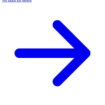
Ver todos los juegos