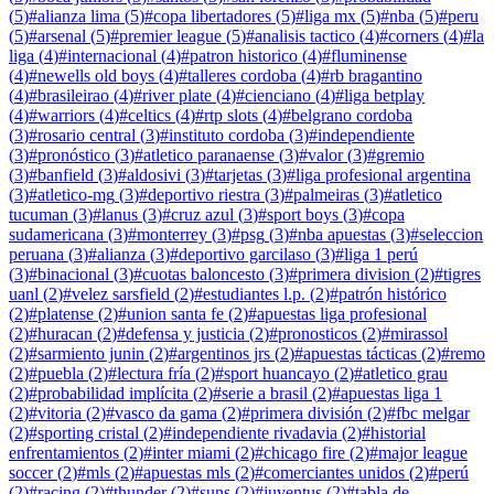
(
5
)
#
alianza lima
(
5
)
#
copa libertadores
(
5
)
#
liga mx
(
5
)
#
nba
(
5
)
#
peru
(
5
)
#
arsenal
(
5
)
#
premier league
(
5
)
#
analisis tactico
(
4
)
#
corners
(
4
)
#
la
liga
(
4
)
#
internacional
(
4
)
#
patron historico
(
4
)
#
fluminense
(
4
)
#
newells old boys
(
4
)
#
talleres cordoba
(
4
)
#
rb bragantino
(
4
)
#
brasileirao
(
4
)
#
river plate
(
4
)
#
cienciano
(
4
)
#
liga betplay
(
4
)
#
warriors
(
4
)
#
celtics
(
4
)
#
rtp slots
(
4
)
#
belgrano cordoba
(
3
)
#
rosario central
(
3
)
#
instituto cordoba
(
3
)
#
independiente
(
3
)
#
pronóstico
(
3
)
#
atletico paranaense
(
3
)
#
valor
(
3
)
#
gremio
(
3
)
#
banfield
(
3
)
#
aldosivi
(
3
)
#
tarjetas
(
3
)
#
liga profesional argentina
(
3
)
#
atletico-mg
(
3
)
#
deportivo riestra
(
3
)
#
palmeiras
(
3
)
#
atletico
tucuman
(
3
)
#
lanus
(
3
)
#
cruz azul
(
3
)
#
sport boys
(
3
)
#
copa
sudamericana
(
3
)
#
monterrey
(
3
)
#
psg
(
3
)
#
nba apuestas
(
3
)
#
seleccion
peruana
(
3
)
#
alianza
(
3
)
#
deportivo garcilaso
(
3
)
#
liga 1 perú
(
3
)
#
binacional
(
3
)
#
cuotas baloncesto
(
3
)
#
primera division
(
2
)
#
tigres
uanl
(
2
)
#
velez sarsfield
(
2
)
#
estudiantes l.p.
(
2
)
#
patrón histórico
(
2
)
#
platense
(
2
)
#
union santa fe
(
2
)
#
apuestas liga profesional
(
2
)
#
huracan
(
2
)
#
defensa y justicia
(
2
)
#
pronosticos
(
2
)
#
mirassol
(
2
)
#
sarmiento junin
(
2
)
#
argentinos jrs
(
2
)
#
apuestas tácticas
(
2
)
#
remo
(
2
)
#
puebla
(
2
)
#
lectura fría
(
2
)
#
sport huancayo
(
2
)
#
atletico grau
(
2
)
#
probabilidad implícita
(
2
)
#
serie a brasil
(
2
)
#
apuestas liga 1
(
2
)
#
vitoria
(
2
)
#
vasco da gama
(
2
)
#
primera división
(
2
)
#
fbc melgar
(
2
)
#
sporting cristal
(
2
)
#
independiente rivadavia
(
2
)
#
historial
enfrentamientos
(
2
)
#
inter miami
(
2
)
#
chicago fire
(
2
)
#
major league
soccer
(
2
)
#
mls
(
2
)
#
apuestas mls
(
2
)
#
comerciantes unidos
(
2
)
#
perú
(
2
)
#
racing
(
2
)
#
thunder
(
2
)
#
suns
(
2
)
#
juventus
(
2
)
#
tabla de