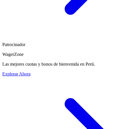
Patrocinador
WagerZone
Las mejores cuotas y bonos de bienvenida en Perú.
Explorar Ahora