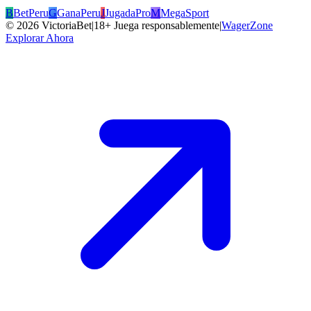
B
BetPeru
G
GanaPeru
J
JugadaPro
M
MegaSport
©
2026
VictoriaBet
|
18+ Juega responsablemente
|
WagerZone
Explorar Ahora