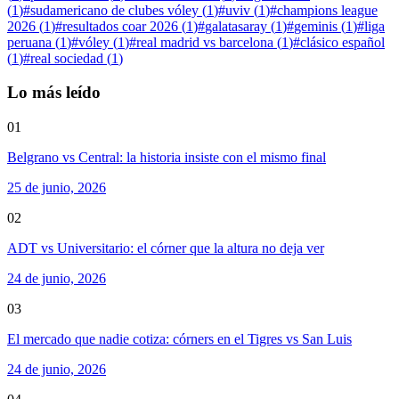
(
1
)
#
sudamericano de clubes vóley
(
1
)
#
uviv
(
1
)
#
champions league
2026
(
1
)
#
resultados coar 2026
(
1
)
#
galatasaray
(
1
)
#
geminis
(
1
)
#
liga
peruana
(
1
)
#
vóley
(
1
)
#
real madrid vs barcelona
(
1
)
#
clásico español
(
1
)
#
real sociedad
(
1
)
Lo más leído
01
Belgrano vs Central: la historia insiste con el mismo final
25 de junio, 2026
02
ADT vs Universitario: el córner que la altura no deja ver
24 de junio, 2026
03
El mercado que nadie cotiza: córners en el Tigres vs San Luis
24 de junio, 2026