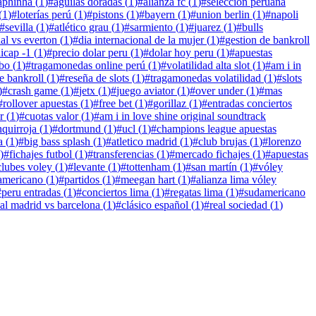
aphinha
(
1
)
#
aguilas doradas
(
1
)
#
alianza fc
(
1
)
#
selección peruana
(
1
)
#
loterías perú
(
1
)
#
pistons
(
1
)
#
bayern
(
1
)
#
union berlin
(
1
)
#
napoli
#
sevilla
(
1
)
#
atlético grau
(
1
)
#
sarmiento
(
1
)
#
juarez
(
1
)
#
bulls
al vs everton
(
1
)
#
dia internacional de la mujer
(
1
)
#
gestion de bankroll
icap -1
(
1
)
#
precio dolar peru
(
1
)
#
dolar hoy peru
(
1
)
#
apuestas
bo
(
1
)
#
tragamonedas online perú
(
1
)
#
volatilidad alta slot
(
1
)
#
am i in
e bankroll
(
1
)
#
reseña de slots
(
1
)
#
tragamonedas volatilidad
(
1
)
#
slots
)
#
crash game
(
1
)
#
jetx
(
1
)
#
juego aviator
(
1
)
#
over under
(
1
)
#
mas
#
rollover apuestas
(
1
)
#
free bet
(
1
)
#
gorillaz
(
1
)
#
entradas conciertos
r
(
1
)
#
cuotas valor
(
1
)
#
am i in love shine original soundtrack
nquirroja
(
1
)
#
dortmund
(
1
)
#
ucl
(
1
)
#
champions league apuestas
a
(
1
)
#
big bass splash
(
1
)
#
atletico madrid
(
1
)
#
club brujas
(
1
)
#
lorenzo
)
#
fichajes futbol
(
1
)
#
transferencias
(
1
)
#
mercado fichajes
(
1
)
#
apuestas
lubes voley
(
1
)
#
levante
(
1
)
#
tottenham
(
1
)
#
san martín
(
1
)
#
vóley
americano
(
1
)
#
partidos
(
1
)
#
meegan hart
(
1
)
#
alianza lima vóley
#
peru entradas
(
1
)
#
conciertos lima
(
1
)
#
regatas lima
(
1
)
#
sudamericano
eal madrid vs barcelona
(
1
)
#
clásico español
(
1
)
#
real sociedad
(
1
)