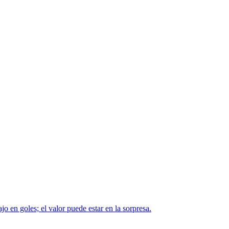
jo en goles; el valor puede estar en la sorpresa.