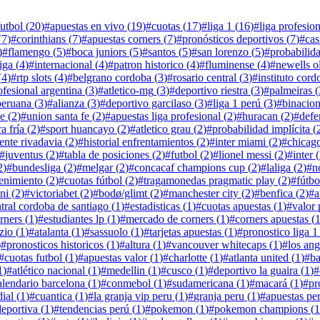
futbol
(
20
)
#
apuestas en vivo
(
19
)
#
cuotas
(
17
)
#
liga 1
(
16
)
#
liga profesion
(
7
)
#
corinthians
(
7
)
#
apuestas corners
(
7
)
#
pronósticos deportivos
(
7
)
#
cas
)
#
flamengo
(
5
)
#
boca juniors
(
5
)
#
santos
(
5
)
#
san lorenzo
(
5
)
#
probabilid
liga
(
4
)
#
internacional
(
4
)
#
patron historico
(
4
)
#
fluminense
(
4
)
#
newells o
(
4
)
#
rtp slots
(
4
)
#
belgrano cordoba
(
3
)
#
rosario central
(
3
)
#
instituto cord
ofesional argentina
(
3
)
#
atletico-mg
(
3
)
#
deportivo riestra
(
3
)
#
palmeiras
(
peruana
(
3
)
#
alianza
(
3
)
#
deportivo garcilaso
(
3
)
#
liga 1 perú
(
3
)
#
binacion
se
(
2
)
#
union santa fe
(
2
)
#
apuestas liga profesional
(
2
)
#
huracan
(
2
)
#
defe
ra fría
(
2
)
#
sport huancayo
(
2
)
#
atletico grau
(
2
)
#
probabilidad implícita
(
ente rivadavia
(
2
)
#
historial enfrentamientos
(
2
)
#
inter miami
(
2
)
#
chicago
#
juventus
(
2
)
#
tabla de posiciones
(
2
)
#
futbol
(
2
)
#
lionel messi
(
2
)
#
inter
(
2
)
#
bundesliga
(
2
)
#
melgar
(
2
)
#
concacaf champions cup
(
2
)
#
laliga
(
2
)
#
n
tenimiento
(
2
)
#
cuotas fútbol
(
2
)
#
tragamonedas pragmatic play
(
2
)
#
fútbo
ni
(
2
)
#
victoriabet
(
2
)
#
bodø/glimt
(
2
)
#
manchester city
(
2
)
#
benfica
(
2
)
#
a
tral cordoba de santiago
(
1
)
#
estadisticas
(
1
)
#
cuotas apuestas
(
1
)
#
valor 
rners
(
1
)
#
estudiantes lp
(
1
)
#
mercado de corners
(
1
)
#
corners apuestas
(
zio
(
1
)
#
atalanta
(
1
)
#
sassuolo
(
1
)
#
tarjetas apuestas
(
1
)
#
pronostico liga 1
)
#
pronosticos historicos
(
1
)
#
altura
(
1
)
#
vancouver whitecaps
(
1
)
#
los ang
#
cuotas futbol
(
1
)
#
apuestas valor
(
1
)
#
charlotte
(
1
)
#
atlanta united
(
1
)
#
ba
1
)
#
atlético nacional
(
1
)
#
medellin
(
1
)
#
cusco
(
1
)
#
deportivo la guaira
(
1
)
#
alendario barcelona
(
1
)
#
conmebol
(
1
)
#
sudamericana
(
1
)
#
macará
(
1
)
#
pr
ial
(
1
)
#
cuantica
(
1
)
#
la granja vip peru
(
1
)
#
granja peru
(
1
)
#
apuestas pe
eportiva
(
1
)
#
tendencias perú
(
1
)
#
pokemon
(
1
)
#
pokemon champions
(
1