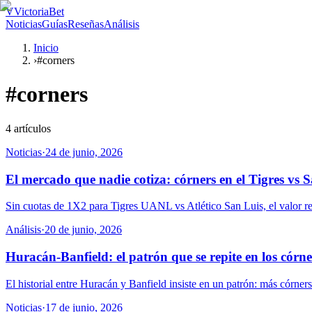
V
VictoriaBet
Noticias
Guías
Reseñas
Análisis
Inicio
›
#corners
#
corners
4
artículos
Noticias
·
24 de junio, 2026
El mercado que nadie cotiza: córners en el Tigres vs 
Sin cuotas de 1X2 para Tigres UANL vs Atlético San Luis, el valor re
Análisis
·
20 de junio, 2026
Huracán-Banfield: el patrón que se repite en los córne
El historial entre Huracán y Banfield insiste en un patrón: más córne
Noticias
·
17 de junio, 2026