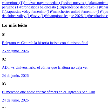
champions
(
1
)
#
nuevas tragamonedas
(
1
)
#
slots nuevos
(
1
)
#
lanzamiento
peruano
(
1
)
#
pronosticos baloncesto
(
1
)
#
pronóstico deportivo
(
1
)
#
cha
(
1
)
#
apuestas vóley femenino
(
1
)
#
manchester united femenino
(
1
)
#
apu
de clubes vóley
(
1
)
#
uviv
(
1
)
#
champions league 2026
(
1
)
#
resultados 
Lo más leído
01
Belgrano vs Central: la historia insiste con el mismo final
25 de junio, 2026
02
ADT vs Universitario: el córner que la altura no deja ver
24 de junio, 2026
03
El mercado que nadie cotiza: córners en el Tigres vs San Luis
24 de junio, 2026