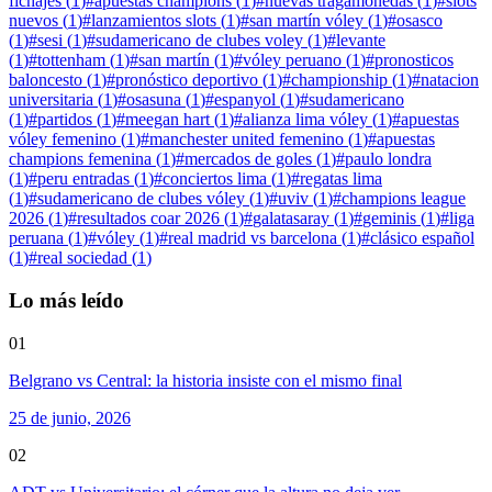
fichajes
(
1
)
#
apuestas champions
(
1
)
#
nuevas tragamonedas
(
1
)
#
slots
nuevos
(
1
)
#
lanzamientos slots
(
1
)
#
san martín vóley
(
1
)
#
osasco
(
1
)
#
sesi
(
1
)
#
sudamericano de clubes voley
(
1
)
#
levante
(
1
)
#
tottenham
(
1
)
#
san martín
(
1
)
#
vóley peruano
(
1
)
#
pronosticos
baloncesto
(
1
)
#
pronóstico deportivo
(
1
)
#
championship
(
1
)
#
natacion
universitaria
(
1
)
#
osasuna
(
1
)
#
espanyol
(
1
)
#
sudamericano
(
1
)
#
partidos
(
1
)
#
meegan hart
(
1
)
#
alianza lima vóley
(
1
)
#
apuestas
vóley femenino
(
1
)
#
manchester united femenino
(
1
)
#
apuestas
champions femenina
(
1
)
#
mercados de goles
(
1
)
#
paulo londra
(
1
)
#
peru entradas
(
1
)
#
conciertos lima
(
1
)
#
regatas lima
(
1
)
#
sudamericano de clubes vóley
(
1
)
#
uviv
(
1
)
#
champions league
2026
(
1
)
#
resultados coar 2026
(
1
)
#
galatasaray
(
1
)
#
geminis
(
1
)
#
liga
peruana
(
1
)
#
vóley
(
1
)
#
real madrid vs barcelona
(
1
)
#
clásico español
(
1
)
#
real sociedad
(
1
)
Lo más leído
01
Belgrano vs Central: la historia insiste con el mismo final
25 de junio, 2026
02