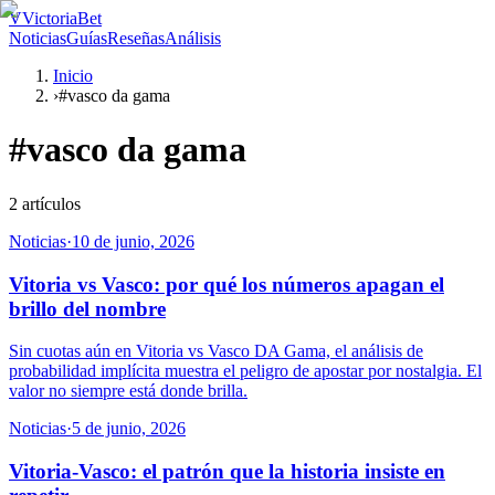
V
VictoriaBet
Noticias
Guías
Reseñas
Análisis
Inicio
›
#vasco da gama
#
vasco da gama
2
artículos
Noticias
·
10 de junio, 2026
Vitoria vs Vasco: por qué los números apagan el
brillo del nombre
Sin cuotas aún en Vitoria vs Vasco DA Gama, el análisis de
probabilidad implícita muestra el peligro de apostar por nostalgia. El
valor no siempre está donde brilla.
Noticias
·
5 de junio, 2026
Vitoria-Vasco: el patrón que la historia insiste en