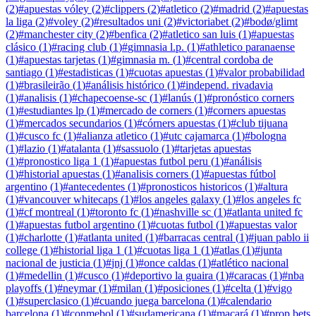
(
2
)
#
apuestas vóley
(
2
)
#
clippers
(
2
)
#
atletico
(
2
)
#
madrid
(
2
)
#
apuestas
la liga
(
2
)
#
voley
(
2
)
#
resultados uni
(
2
)
#
victoriabet
(
2
)
#
bodø/glimt
(
2
)
#
manchester city
(
2
)
#
benfica
(
2
)
#
atletico san luis
(
1
)
#
apuestas
clásico
(
1
)
#
racing club
(
1
)
#
gimnasia l.p.
(
1
)
#
athletico paranaense
(
1
)
#
apuestas tarjetas
(
1
)
#
gimnasia m.
(
1
)
#
central cordoba de
santiago
(
1
)
#
estadisticas
(
1
)
#
cuotas apuestas
(
1
)
#
valor probabilidad
(
1
)
#
brasileirão
(
1
)
#
análisis histórico
(
1
)
#
independ. rivadavia
(
1
)
#
analisis
(
1
)
#
chapecoense-sc
(
1
)
#
lanús
(
1
)
#
pronóstico corners
(
1
)
#
estudiantes lp
(
1
)
#
mercado de corners
(
1
)
#
corners apuestas
(
1
)
#
mercados secundarios
(
1
)
#
córners apuestas
(
1
)
#
club tijuana
(
1
)
#
cusco fc
(
1
)
#
alianza atletico
(
1
)
#
utc cajamarca
(
1
)
#
bologna
(
1
)
#
lazio
(
1
)
#
atalanta
(
1
)
#
sassuolo
(
1
)
#
tarjetas apuestas
(
1
)
#
pronostico liga 1
(
1
)
#
apuestas futbol peru
(
1
)
#
análisis
(
1
)
#
historial apuestas
(
1
)
#
analisis corners
(
1
)
#
apuestas fútbol
argentino
(
1
)
#
antecedentes
(
1
)
#
pronosticos historicos
(
1
)
#
altura
(
1
)
#
vancouver whitecaps
(
1
)
#
los angeles galaxy
(
1
)
#
los angeles fc
(
1
)
#
cf montreal
(
1
)
#
toronto fc
(
1
)
#
nashville sc
(
1
)
#
atlanta united fc
(
1
)
#
apuestas futbol argentino
(
1
)
#
cuotas futbol
(
1
)
#
apuestas valor
(
1
)
#
charlotte
(
1
)
#
atlanta united
(
1
)
#
barracas central
(
1
)
#
juan pablo ii
college
(
1
)
#
historial liga 1
(
1
)
#
cuotas liga 1
(
1
)
#
atlas
(
1
)
#
junta
nacional de justicia
(
1
)
#
jnj
(
1
)
#
once caldas
(
1
)
#
atlético nacional
(
1
)
#
medellin
(
1
)
#
cusco
(
1
)
#
deportivo la guaira
(
1
)
#
caracas
(
1
)
#
nba
playoffs
(
1
)
#
neymar
(
1
)
#
milan
(
1
)
#
posiciones
(
1
)
#
celta
(
1
)
#
vigo
(
1
)
#
superclasico
(
1
)
#
cuando juega barcelona
(
1
)
#
calendario
barcelona
(
1
)
#
conmebol
(
1
)
#
sudamericana
(
1
)
#
macará
(
1
)
#
prop bets