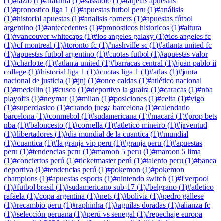
(
1
)
#
lazio
(
1
)
#
atalanta
(
1
)
#
sassuolo
(
1
)
#
tarjetas apuestas
(
1
)
#
pronostico liga 1
(
1
)
#
apuestas futbol peru
(
1
)
#
análisis
(
1
)
#
historial apuestas
(
1
)
#
analisis corners
(
1
)
#
apuestas fútbol
argentino
(
1
)
#
antecedentes
(
1
)
#
pronosticos historicos
(
1
)
#
altura
(
1
)
#
vancouver whitecaps
(
1
)
#
los angeles galaxy
(
1
)
#
los angeles fc
(
1
)
#
cf montreal
(
1
)
#
toronto fc
(
1
)
#
nashville sc
(
1
)
#
atlanta united fc
(
1
)
#
apuestas futbol argentino
(
1
)
#
cuotas futbol
(
1
)
#
apuestas valor
(
1
)
#
charlotte
(
1
)
#
atlanta united
(
1
)
#
barracas central
(
1
)
#
juan pablo ii
college
(
1
)
#
historial liga 1
(
1
)
#
cuotas liga 1
(
1
)
#
atlas
(
1
)
#
junta
nacional de justicia
(
1
)
#
jnj
(
1
)
#
once caldas
(
1
)
#
atlético nacional
(
1
)
#
medellin
(
1
)
#
cusco
(
1
)
#
deportivo la guaira
(
1
)
#
caracas
(
1
)
#
nba
playoffs
(
1
)
#
neymar
(
1
)
#
milan
(
1
)
#
posiciones
(
1
)
#
celta
(
1
)
#
vigo
(
1
)
#
superclasico
(
1
)
#
cuando juega barcelona
(
1
)
#
calendario
barcelona
(
1
)
#
conmebol
(
1
)
#
sudamericana
(
1
)
#
macará
(
1
)
#
prop bets
nba
(
1
)
#
baloncesto
(
1
)
#
cornella
(
1
)
#
atletico mineiro
(
1
)
#
juventud
(
1
)
#
libertadores
(
1
)
#
dia mundial de la cuantica
(
1
)
#
mundial
(
1
)
#
cuantica
(
1
)
#
la granja vip peru
(
1
)
#
granja peru
(
1
)
#
apuestas
peru
(
1
)
#
tendencias peru
(
1
)
#
maroon 5 peru
(
1
)
#
maroon 5 lima
(
1
)
#
conciertos perú
(
1
)
#
ticketmaster perú
(
1
)
#
talento peru
(
1
)
#
banca
deportiva
(
1
)
#
tendencias perú
(
1
)
#
pokemon
(
1
)
#
pokemon
champions
(
1
)
#
apuestas esports
(
1
)
#
nintendo switch
(
1
)
#
liverpool
(
1
)
#
futbol brasil
(
1
)
#
sudamericano sub-17
(
1
)
#
belgrano
(
1
)
#
atletico
rafaela
(
1
)
#
copa argentina
(
1
)
#
nets
(
1
)
#
bolivia
(
1
)
#
pedro gallese
(
1
)
#
recambio peru
(
1
)
#
raphinha
(
1
)
#
aguilas doradas
(
1
)
#
alianza fc
(
1
)
#
selección peruana
(
1
)
#
perú vs senegal
(
1
)
#
repechaje europa