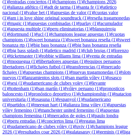
(
1
)
#
entradas conciertos
(
1
)
#
champions
(
1
)
#
champions 2026
(
1
)
#
alianza atlético
(
1
)
#
adt de tarma
(
1
)
#
santa fe
(
1
)
#
atletico
nacional
(
1
)
#
value bet
(
1
)
#
apuestas de valor
(
1
)
#
cuotas valor
(
1
)
#
am i in love shine original soundtrack
(
1
)
#
reseña tragamonedas
(
1
)
#
magic
(
1
)
#
apuestas combinadas
(
1
)
#
parlay
(
1
)
#
acumulador
(
1
)
#
apuesta multiple
(
1
)
#
peru eliminatorias
(
1
)
#
blanquirroja
(
1
)
#
dortmund
(
1
)
#
ucl
(
1
)
#
champions league apuestas
(
1
)
#
cuotas
champions
(
1
)
#
sweet bonanza
(
1
)
#
sweet bonanza reseña
(
1
)
#
sweet
bonanza rtp
(
1
)
#
big bass bonanza
(
1
)
#
big bass bonanza reseña
(
1
)
#
big bass splash
(
1
)
#
atletico madrid
(
1
)
#
club brujas
(
1
)
#
lorenzo
(
1
)
#
ticketmaster
(
1
)
#
robbie williams lima
(
1
)
#
venta de entradas
(
1
)
#
moquegua
(
1
)
#
libertadores apuestas
(
1
)
#
equipos peruanos
libertadores
(
1
)
#
fichajes futbol
(
1
)
#
transferencias
(
1
)
#
mercado
fichajes
(
1
)
#
apuestas champions
(
1
)
#
nuevas tragamonedas
(
1
)
#
slots
nuevos
(
1
)
#
lanzamientos slots
(
1
)
#
san martín vóley
(
1
)
#
osasco
(
1
)
#
sesi
(
1
)
#
sudamericano de clubes voley
(
1
)
#
levante
(
1
)
#
tottenham
(
1
)
#
san martín
(
1
)
#
vóley peruano
(
1
)
#
pronosticos
baloncesto
(
1
)
#
pronóstico deportivo
(
1
)
#
championship
(
1
)
#
natacion
universitaria
(
1
)
#
osasuna
(
1
)
#
espanyol
(
1
)
#
sudamericano
(
1
)
#
partidos
(
1
)
#
meegan hart
(
1
)
#
alianza lima vóley
(
1
)
#
apuestas
vóley femenino
(
1
)
#
manchester united femenino
(
1
)
#
apuestas
champions femenina
(
1
)
#
mercados de goles
(
1
)
#
paulo londra
(
1
)
#
peru entradas
(
1
)
#
conciertos lima
(
1
)
#
regatas lima
(
1
)
#
sudamericano de clubes vóley
(
1
)
#
uviv
(
1
)
#
champions league
2026
(
1
)
#
resultados coar 2026
(
1
)
#
galatasaray
(
1
)
#
geminis
(
1
)
#
liga