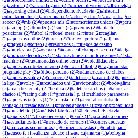
(
2
)
#
vitoria
(
2
)
#
vasco da gama
(
2
)
#
primera división
(
2
)
#
fbc melgar
(
2
)
#
sporting cristal
(
2
)
#
independiente rivadavia
(
2
)
#
historial
enfrentamientos
(
2
)
#
inter miami
(
2
)
#
chicago fire
(
2
)
#
major league
soccer
(
2
)
#
mls
(
2
)
#
apuestas mls
(
2
)
#
comerciantes unidos
(
2
)
#
perú
(
2
)
#
racing
(
2
)
#
thunder
(
2
)
#
suns
(
2
)
#
juventus
(
2
)
#
tabla de
posiciones
(
2
)
#
futbol
(
2
)
#
lionel messi
(
2
)
#
inter
(
2
)
#
cagliari
(
2
)
#
apuestas online
(
2
)
#
brasil
(
2
)
#
torneo apertura
(
2
)
#
tijuana
(
2
)
#
tigres
(
2
)
#
sorteo
(
2
)
#
resultados
(
2
)
#
juegos de casino
(
2
)
#
bundesliga
(
2
)
#
melgar
(
2
)
#
concacaf champions cup
(
2
)
#
laliga
(
2
)
#
noticias deportivas
(
2
)
#
slot machine am i in love shine
(
2
)
#
slot
machine
(
2
)
#
tragamonedas online peru
(
2
)
#
volatilidad slots
(
2
)
#
apuestas entretenimiento
(
2
)
#
cuotas fútbol
(
2
)
#
tragamonedas
pragmatic play
(
2
)
#
fútbol peruano
(
2
)
#
sudamericano de clubes
(
2
)
#
apuestas vóley
(
2
)
#
clippers
(
2
)
#
atletico
(
2
)
#
madrid
(
2
)
#
apuestas
la liga
(
2
)
#
voley
(
2
)
#
resultados uni
(
2
)
#
victoriabet
(
2
)
#
bodø/glimt
(
2
)
#
manchester city
(
2
)
#
benfica
(
2
)
#
atletico san luis
(
1
)
#
apuestas
clásico
(
1
)
#
racing club
(
1
)
#
gimnasia l.p.
(
1
)
#
athletico paranaense
(
1
)
#
apuestas tarjetas
(
1
)
#
gimnasia m.
(
1
)
#
central cordoba de
santiago
(
1
)
#
estadisticas
(
1
)
#
cuotas apuestas
(
1
)
#
valor probabilidad
(
1
)
#
brasileirão
(
1
)
#
análisis histórico
(
1
)
#
independ. rivadavia
(
1
)
#
analisis
(
1
)
#
chapecoense-sc
(
1
)
#
lanús
(
1
)
#
pronóstico corners
(
1
)
#
estudiantes lp
(
1
)
#
mercado de corners
(
1
)
#
corners apuestas
(
1
)
#
mercados secundarios
(
1
)
#
córners apuestas
(
1
)
#
club tijuana
(
1
)
#
cusco fc
(
1
)
#
alianza atletico
(
1
)
#
utc cajamarca
(
1
)
#
bologna