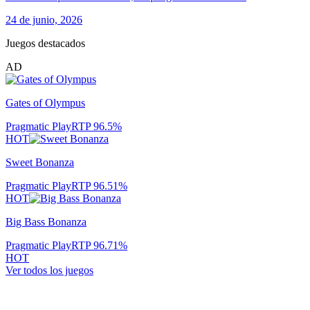
24 de junio, 2026
Juegos destacados
AD
Gates of Olympus
Pragmatic Play
RTP
96.5
%
HOT
Sweet Bonanza
Pragmatic Play
RTP
96.51
%
HOT
Big Bass Bonanza
Pragmatic Play
RTP
96.71
%
HOT
Ver todos los juegos