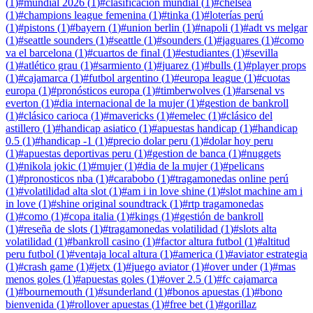
(
1
)
#
mundial 2026
(
1
)
#
clasificación mundial
(
1
)
#
chelsea
(
1
)
#
champions league femenina
(
1
)
#
tinka
(
1
)
#
loterías perú
(
1
)
#
pistons
(
1
)
#
bayern
(
1
)
#
union berlin
(
1
)
#
napoli
(
1
)
#
adt vs melgar
(
1
)
#
seattle sounders
(
1
)
#
seattle
(
1
)
#
sounders
(
1
)
#
jaguares
(
1
)
#
como
va el barcelona
(
1
)
#
cuartos de final
(
1
)
#
estudiantes
(
1
)
#
sevilla
(
1
)
#
atlético grau
(
1
)
#
sarmiento
(
1
)
#
juarez
(
1
)
#
bulls
(
1
)
#
player props
(
1
)
#
cajamarca
(
1
)
#
futbol argentino
(
1
)
#
europa league
(
1
)
#
cuotas
europa
(
1
)
#
pronósticos europa
(
1
)
#
timberwolves
(
1
)
#
arsenal vs
everton
(
1
)
#
dia internacional de la mujer
(
1
)
#
gestion de bankroll
(
1
)
#
clásico carioca
(
1
)
#
mavericks
(
1
)
#
emelec
(
1
)
#
clásico del
astillero
(
1
)
#
handicap asiatico
(
1
)
#
apuestas handicap
(
1
)
#
handicap
0.5
(
1
)
#
handicap -1
(
1
)
#
precio dolar peru
(
1
)
#
dolar hoy peru
(
1
)
#
apuestas deportivas peru
(
1
)
#
gestion de banca
(
1
)
#
nuggets
(
1
)
#
nikola jokic
(
1
)
#
mujer
(
1
)
#
dia de la mujer
(
1
)
#
pelicans
(
1
)
#
pronosticos nba
(
1
)
#
carabobo
(
1
)
#
tragamonedas online perú
(
1
)
#
volatilidad alta slot
(
1
)
#
am i in love shine
(
1
)
#
slot machine am i
in love
(
1
)
#
shine original soundtrack
(
1
)
#
rtp tragamonedas
(
1
)
#
como
(
1
)
#
copa italia
(
1
)
#
kings
(
1
)
#
gestión de bankroll
(
1
)
#
reseña de slots
(
1
)
#
tragamonedas volatilidad
(
1
)
#
slots alta
volatilidad
(
1
)
#
bankroll casino
(
1
)
#
factor altura futbol
(
1
)
#
altitud
peru futbol
(
1
)
#
ventaja local altura
(
1
)
#
america
(
1
)
#
aviator estrategia
(
1
)
#
crash game
(
1
)
#
jetx
(
1
)
#
juego aviator
(
1
)
#
over under
(
1
)
#
mas
menos goles
(
1
)
#
apuestas goles
(
1
)
#
over 2.5
(
1
)
#
fc cajamarca
(
1
)
#
bournemouth
(
1
)
#
sunderland
(
1
)
#
bonos apuestas
(
1
)
#
bono
bienvenida
(
1
)
#
rollover apuestas
(
1
)
#
free bet
(
1
)
#
gorillaz