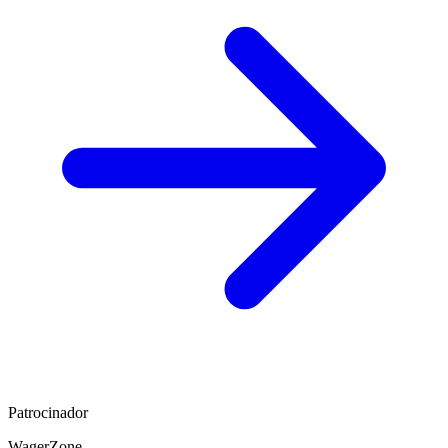
Patrocinador
WagerZone