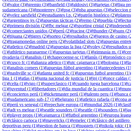
(
3
)
#
valor
(
3
)
#
gremio
(
3
)
#
banfield
(
3
)
#
aldosivi
(
3
)
#
tarjetas
(
3
)
#
liga pr
sudamericana
(
3
)
#
monterrey
(
3
)
#
psg
(
3
)
#
nba apuestas
(
3
)
#
seleccion 
(
2
)
#
velez sarsfield
(
2
)
#
estudiantes l.p.
(
2
)
#
patrón histórico
(
2
)
#
platen
(
2
)
#
argentinos jrs
(
2
)
#
apuestas tácticas
(
2
)
#
remo
(
2
)
#
puebla
(
2
)
#
lectu
(
2
)
#
primera división
(
2
)
#
fbc melgar
(
2
)
#
sporting cristal
(
2
)
#
independi
(
2
)
#
comerciantes unidos
(
2
)
#
perú
(
2
)
#
racing
(
2
)
#
thunder
(
2
)
#
suns
(
2
)
(
2
)
#
tijuana
(
2
)
#
tigres
(
2
)
#
sorteo
(
2
)
#
resultados
(
2
)
#
juegos de casino
(
(
2
)
#
tragamonedas online peru
(
2
)
#
volatilidad slots
(
2
)
#
apuestas entre
(
2
)
#
atletico
(
2
)
#
madrid
(
2
)
#
apuestas la liga
(
2
)
#
voley
(
2
)
#
resultados u
(
1
)
#
athletico paranaense
(
1
)
#
apuestas tarjetas
(
1
)
#
gimnasia m.
(
1
)
#
cen
rivadavia
(
1
)
#
analisis
(
1
)
#
chapecoense-sc
(
1
)
#
lanús
(
1
)
#
pronóstico co
(
1
)
#
cusco fc
(
1
)
#
alianza atletico
(
1
)
#
utc cajamarca
(
1
)
#
bologna
(
1
)
#
la
(
1
)
#
analisis corners
(
1
)
#
apuestas fútbol argentino
(
1
)
#
antecedentes
(
1
(
1
)
#
nashville sc
(
1
)
#
atlanta united fc
(
1
)
#
apuestas futbol argentino
(
1
)
liga 1
(
1
)
#
atlas
(
1
)
#
junta nacional de justicia
(
1
)
#
jnj
(
1
)
#
once caldas
(
(
1
)
#
celta
(
1
)
#
vigo
(
1
)
#
superclasico
(
1
)
#
cuando juega barcelona
(
1
)
#
c
(
1
)
#
juventud
(
1
)
#
libertadores
(
1
)
#
dia mundial de la cuantica
(
1
)
#
mund
(
1
)
#
conciertos perú
(
1
)
#
ticketmaster perú
(
1
)
#
talento peru
(
1
)
#
banca d
(
1
)
#
sudamericano sub-17
(
1
)
#
belgrano
(
1
)
#
atletico rafaela
(
1
)
#
copa a
(
1
)
#
perú vs senegal
(
1
)
#
repechaje europa
(
1
)
#
mundial 2026
(
1
)
#
clasi
(
1
)
#
adt vs melgar
(
1
)
#
seattle sounders
(
1
)
#
seattle
(
1
)
#
sounders
(
1
)
#
ja
(
1
)
#
player props
(
1
)
#
cajamarca
(
1
)
#
futbol argentino
(
1
)
#
europa leagu
(
1
)
#
clásico carioca
(
1
)
#
mavericks
(
1
)
#
emelec
(
1
)
#
clásico del astillero
deportivas peru
(
1
)
#
gestion de banca
(
1
)
#
nuggets
(
1
)
#
nikola jokic
(
1
)
love shine
(
1
)
#
slot machine am i in love
(
1
)
#
shine original soundtrack