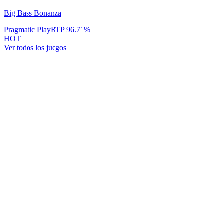
Big Bass Bonanza
Pragmatic Play
RTP
96.71
%
HOT
Ver todos los juegos