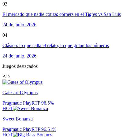
03
El mercado que nadie cotiza: córners en el Tigres vs San Luis
24 de junio, 2026
04
Clásico: lo que calla el relato, lo que gritan los números
24 de junio, 2026
Juegos destacados
AD
Gates of Olympus
Pragmatic Play
RTP
96.5
%
HOT
Sweet Bonanza
Pragmatic Play
RTP
96.51
%
HOT