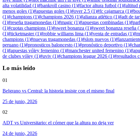
alta volatilidad
(
1
)
#
bankroll casino
(
1
)
#
factor altura futbol
(
1
)
#
altitud
menos goles
(
1
)
#
apuestas goles
(
1
)
#
over 2.5
(
1
)
#
fc cajamarca
(
1
)
#
bo
(
1
)
#
champions
(
1
)
#
champions 2026
(
1
)
#
alianza atlético
(
1
)
#
adt de ta
(
1
)
#
reseña tragamonedas
(
1
)
#
magic
(
1
)
#
apuestas combinadas
(
1
)
#
par
(
1
)
#
cuotas champions
(
1
)
#
sweet bonanza
(
1
)
#
sweet bonanza reseña
(
(
1
)
#
ticketmaster
(
1
)
#
robbie williams lima
(
1
)
#
venta de entradas
(
1
)
#
m
champions
(
1
)
#
nuevas tragamonedas
(
1
)
#
slots nuevos
(
1
)
#
lanzamiento
peruano
(
1
)
#
pronosticos baloncesto
(
1
)
#
pronóstico deportivo
(
1
)
#
cha
(
1
)
#
apuestas vóley femenino
(
1
)
#
manchester united femenino
(
1
)
#
apu
de clubes vóley
(
1
)
#
uviv
(
1
)
#
champions league 2026
(
1
)
#
resultados 
Lo más leído
01
Belgrano vs Central: la historia insiste con el mismo final
25 de junio, 2026
02
ADT vs Universitario: el córner que la altura no deja ver
24 de junio, 2026