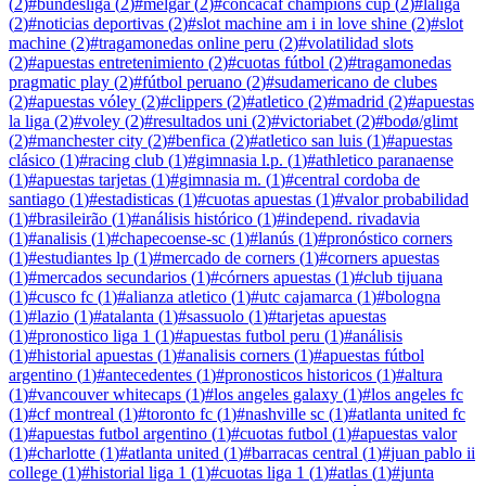
(
2
)
#
bundesliga
(
2
)
#
melgar
(
2
)
#
concacaf champions cup
(
2
)
#
laliga
(
2
)
#
noticias deportivas
(
2
)
#
slot machine am i in love shine
(
2
)
#
slot
machine
(
2
)
#
tragamonedas online peru
(
2
)
#
volatilidad slots
(
2
)
#
apuestas entretenimiento
(
2
)
#
cuotas fútbol
(
2
)
#
tragamonedas
pragmatic play
(
2
)
#
fútbol peruano
(
2
)
#
sudamericano de clubes
(
2
)
#
apuestas vóley
(
2
)
#
clippers
(
2
)
#
atletico
(
2
)
#
madrid
(
2
)
#
apuestas
la liga
(
2
)
#
voley
(
2
)
#
resultados uni
(
2
)
#
victoriabet
(
2
)
#
bodø/glimt
(
2
)
#
manchester city
(
2
)
#
benfica
(
2
)
#
atletico san luis
(
1
)
#
apuestas
clásico
(
1
)
#
racing club
(
1
)
#
gimnasia l.p.
(
1
)
#
athletico paranaense
(
1
)
#
apuestas tarjetas
(
1
)
#
gimnasia m.
(
1
)
#
central cordoba de
santiago
(
1
)
#
estadisticas
(
1
)
#
cuotas apuestas
(
1
)
#
valor probabilidad
(
1
)
#
brasileirão
(
1
)
#
análisis histórico
(
1
)
#
independ. rivadavia
(
1
)
#
analisis
(
1
)
#
chapecoense-sc
(
1
)
#
lanús
(
1
)
#
pronóstico corners
(
1
)
#
estudiantes lp
(
1
)
#
mercado de corners
(
1
)
#
corners apuestas
(
1
)
#
mercados secundarios
(
1
)
#
córners apuestas
(
1
)
#
club tijuana
(
1
)
#
cusco fc
(
1
)
#
alianza atletico
(
1
)
#
utc cajamarca
(
1
)
#
bologna
(
1
)
#
lazio
(
1
)
#
atalanta
(
1
)
#
sassuolo
(
1
)
#
tarjetas apuestas
(
1
)
#
pronostico liga 1
(
1
)
#
apuestas futbol peru
(
1
)
#
análisis
(
1
)
#
historial apuestas
(
1
)
#
analisis corners
(
1
)
#
apuestas fútbol
argentino
(
1
)
#
antecedentes
(
1
)
#
pronosticos historicos
(
1
)
#
altura
(
1
)
#
vancouver whitecaps
(
1
)
#
los angeles galaxy
(
1
)
#
los angeles fc
(
1
)
#
cf montreal
(
1
)
#
toronto fc
(
1
)
#
nashville sc
(
1
)
#
atlanta united fc
(
1
)
#
apuestas futbol argentino
(
1
)
#
cuotas futbol
(
1
)
#
apuestas valor
(
1
)
#
charlotte
(
1
)
#
atlanta united
(
1
)
#
barracas central
(
1
)
#
juan pablo ii
college
(
1
)
#
historial liga 1
(
1
)
#
cuotas liga 1
(
1
)
#
atlas
(
1
)
#
junta