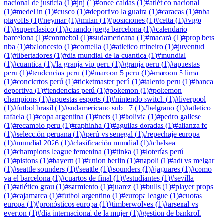
nacional de justicia
(
1
)
#
jnj
(
1
)
#
once caldas
(
1
)
#
atlético nacional
(
1
)
#
medellin
(
1
)
#
cusco
(
1
)
#
deportivo la guaira
(
1
)
#
caracas
(
1
)
#
nba
playoffs
(
1
)
#
neymar
(
1
)
#
milan
(
1
)
#
posiciones
(
1
)
#
celta
(
1
)
#
vigo
(
1
)
#
superclasico
(
1
)
#
cuando juega barcelona
(
1
)
#
calendario
barcelona
(
1
)
#
conmebol
(
1
)
#
sudamericana
(
1
)
#
macará
(
1
)
#
prop bets
nba
(
1
)
#
baloncesto
(
1
)
#
cornella
(
1
)
#
atletico mineiro
(
1
)
#
juventud
(
1
)
#
libertadores
(
1
)
#
dia mundial de la cuantica
(
1
)
#
mundial
(
1
)
#
cuantica
(
1
)
#
la granja vip peru
(
1
)
#
granja peru
(
1
)
#
apuestas
peru
(
1
)
#
tendencias peru
(
1
)
#
maroon 5 peru
(
1
)
#
maroon 5 lima
(
1
)
#
conciertos perú
(
1
)
#
ticketmaster perú
(
1
)
#
talento peru
(
1
)
#
banca
deportiva
(
1
)
#
tendencias perú
(
1
)
#
pokemon
(
1
)
#
pokemon
champions
(
1
)
#
apuestas esports
(
1
)
#
nintendo switch
(
1
)
#
liverpool
(
1
)
#
futbol brasil
(
1
)
#
sudamericano sub-17
(
1
)
#
belgrano
(
1
)
#
atletico
rafaela
(
1
)
#
copa argentina
(
1
)
#
nets
(
1
)
#
bolivia
(
1
)
#
pedro gallese
(
1
)
#
recambio peru
(
1
)
#
raphinha
(
1
)
#
aguilas doradas
(
1
)
#
alianza fc
(
1
)
#
selección peruana
(
1
)
#
perú vs senegal
(
1
)
#
repechaje europa
(
1
)
#
mundial 2026
(
1
)
#
clasificación mundial
(
1
)
#
chelsea
(
1
)
#
champions league femenina
(
1
)
#
tinka
(
1
)
#
loterías perú
(
1
)
#
pistons
(
1
)
#
bayern
(
1
)
#
union berlin
(
1
)
#
napoli
(
1
)
#
adt vs melgar
(
1
)
#
seattle sounders
(
1
)
#
seattle
(
1
)
#
sounders
(
1
)
#
jaguares
(
1
)
#
como
va el barcelona
(
1
)
#
cuartos de final
(
1
)
#
estudiantes
(
1
)
#
sevilla
(
1
)
#
atlético grau
(
1
)
#
sarmiento
(
1
)
#
juarez
(
1
)
#
bulls
(
1
)
#
player props
(
1
)
#
cajamarca
(
1
)
#
futbol argentino
(
1
)
#
europa league
(
1
)
#
cuotas
europa
(
1
)
#
pronósticos europa
(
1
)
#
timberwolves
(
1
)
#
arsenal vs
everton
(
1
)
#
dia internacional de la mujer
(
1
)
#
gestion de bankroll