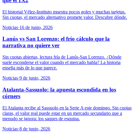
que el 1X2
El historial Vélez-Instituto muestra pocos goles y muchas tarjetas.
Sin cuotas, el mercado alternativo promete valor. Descubre dónde.
Noticias
·
16 de junio, 2026
Lanús vs San Lorenzo: el frío cálculo que la
narrativa no quiere ver
Sin cuotas abiertas, lectura fría de Lanús-San Lorenzo. ¿Dónde
suele esconderse el valor cuando el mercado habla? La historia
enseña más de lo que parece.
Noticias
·
9 de junio, 2026
Atalanta-Sassuolo: la apuesta escondida en los
córners
El Atalanta recibe al Sassuolo en la Serie A este domingo. Sin cuotas
claras, el valor real puede estar en un mercado secundario que a
menudo se ignora: los saques de esquina.
Noticias
·
8 de junio, 2026