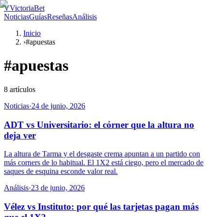
V
VictoriaBet
Noticias
Guías
Reseñas
Análisis
Inicio
›
#apuestas
#
apuestas
8
artículos
Noticias
·
24 de junio, 2026
ADT vs Universitario: el córner que la altura no
deja ver
La altura de Tarma y el desgaste crema apuntan a un partido con
más corners de lo habitual. El 1X2 está ciego, pero el mercado de
saques de esquina esconde valor real.
Análisis
·
23 de junio, 2026
Vélez vs Instituto: por qué las tarjetas pagan más