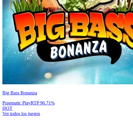
Big Bass Bonanza
Pragmatic Play
RTP
96.71
%
HOT
Ver todos los juegos