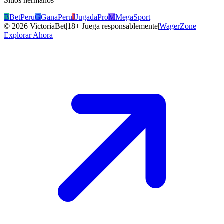
Sitios hermanos
B
BetPeru
G
GanaPeru
J
JugadaPro
M
MegaSport
©
2026
VictoriaBet
|
18+ Juega responsablemente
|
WagerZone
Explorar Ahora