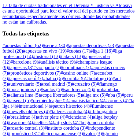
La falta de cuotas tradicionales en el Defensa Y Justicia vs Aldosivi
es una oportunidad para leer el valor real del partido en los mercados
secundarios, específicamente los córners, donde las probabilidades
no están tan calibradas.
Todas las etiquetas
#
apuestas fútbol
(
62
)
#
serie a
(
30
)
#
apuestas deportivas
(
23
)
#
apuestas
futbol
(
20
)
#
apuestas en vivo
(
19
)
#
cuotas
(
17
)
#
liga 1
(
16
)
#
liga
profesional
(
14
)
#
historial
(
13
)
#
lakers
(
13
)
#
apuestas nba
(
12
)
#
barcelona
(
9
)
#
análisis táctico
(
9
)
#
champions league
(
9
)
#
apuestas
(
8
)
#
sao paulo
(
7
)
#
corinthians
(
7
)
#
apuestas corners
(
7
)
#
pronósticos deportivos
(
7
)
#
casino online
(
7
)
#
ecuabet
(
7
)
#
apuestas perú
(
7
)
#
bahia
(
6
)
#
coritiba
(
6
)
#
botafogo
(
6
)
#
adt
(
5
)
#
universitario
(
5
)
#
real madrid
(
5
)
#
cruzeiro
(
5
)
#
flamengo
(
5
)
#
boca juniors
(
5
)
#
santos
(
5
)
#
san lorenzo
(
5
)
#
probabilidad
(
5
)
#
alianza lima
(
5
)
#
copa libertadores
(
5
)
#
liga mx
(
5
)
#
nba
(
5
)
#
peru
(
5
)
#
arsenal
(
5
)
#
premier league
(
5
)
#
analisis tactico
(
4
)
#
corners
(
4
)
#
la
liga
(
4
)
#
internacional
(
4
)
#
patron historico
(
4
)
#
fluminense
(
4
)
#
newells old boys
(
4
)
#
talleres cordoba
(
4
)
#
rb bragantino
(
4
)
#
brasileirao
(
4
)
#
river plate
(
4
)
#
cienciano
(
4
)
#
liga betplay
(
4
)
#
warriors
(
4
)
#
celtics
(
4
)
#
rtp slots
(
4
)
#
belgrano cordoba
(
3
)
#
rosario central
(
3
)
#
instituto cordoba
(
3
)
#
independiente
(
3
)
#
pronóstico
(
3
)
#
atletico paranaense
(
3
)
#
valor
(
3
)
#
gremio