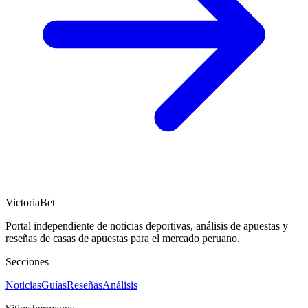
VictoriaBet
Portal independiente de noticias deportivas, análisis de apuestas y
reseñas de casas de apuestas para el mercado peruano.
Secciones
Noticias
Guías
Reseñas
Análisis