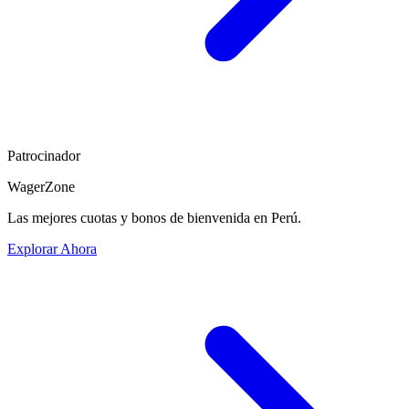
Patrocinador
WagerZone
Las mejores cuotas y bonos de bienvenida en Perú.
Explorar Ahora