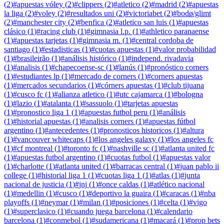
(
2
)
#
apuestas vóley
(
2
)
#
clippers
(
2
)
#
atletico
(
2
)
#
madrid
(
2
)
#
apuestas
la liga
(
2
)
#
voley
(
2
)
#
resultados uni
(
2
)
#
victoriabet
(
2
)
#
bodø/glimt
(
2
)
#
manchester city
(
2
)
#
benfica
(
2
)
#
atletico san luis
(
1
)
#
apuestas
clásico
(
1
)
#
racing club
(
1
)
#
gimnasia l.p.
(
1
)
#
athletico paranaense
(
1
)
#
apuestas tarjetas
(
1
)
#
gimnasia m.
(
1
)
#
central cordoba de
santiago
(
1
)
#
estadisticas
(
1
)
#
cuotas apuestas
(
1
)
#
valor probabilidad
(
1
)
#
brasileirão
(
1
)
#
análisis histórico
(
1
)
#
independ. rivadavia
(
1
)
#
analisis
(
1
)
#
chapecoense-sc
(
1
)
#
lanús
(
1
)
#
pronóstico corners
(
1
)
#
estudiantes lp
(
1
)
#
mercado de corners
(
1
)
#
corners apuestas
(
1
)
#
mercados secundarios
(
1
)
#
córners apuestas
(
1
)
#
club tijuana
(
1
)
#
cusco fc
(
1
)
#
alianza atletico
(
1
)
#
utc cajamarca
(
1
)
#
bologna
(
1
)
#
lazio
(
1
)
#
atalanta
(
1
)
#
sassuolo
(
1
)
#
tarjetas apuestas
(
1
)
#
pronostico liga 1
(
1
)
#
apuestas futbol peru
(
1
)
#
análisis
(
1
)
#
historial apuestas
(
1
)
#
analisis corners
(
1
)
#
apuestas fútbol
argentino
(
1
)
#
antecedentes
(
1
)
#
pronosticos historicos
(
1
)
#
altura
(
1
)
#
vancouver whitecaps
(
1
)
#
los angeles galaxy
(
1
)
#
los angeles fc
(
1
)
#
cf montreal
(
1
)
#
toronto fc
(
1
)
#
nashville sc
(
1
)
#
atlanta united fc
(
1
)
#
apuestas futbol argentino
(
1
)
#
cuotas futbol
(
1
)
#
apuestas valor
(
1
)
#
charlotte
(
1
)
#
atlanta united
(
1
)
#
barracas central
(
1
)
#
juan pablo ii
college
(
1
)
#
historial liga 1
(
1
)
#
cuotas liga 1
(
1
)
#
atlas
(
1
)
#
junta
nacional de justicia
(
1
)
#
jnj
(
1
)
#
once caldas
(
1
)
#
atlético nacional
(
1
)
#
medellin
(
1
)
#
cusco
(
1
)
#
deportivo la guaira
(
1
)
#
caracas
(
1
)
#
nba
playoffs
(
1
)
#
neymar
(
1
)
#
milan
(
1
)
#
posiciones
(
1
)
#
celta
(
1
)
#
vigo
(
1
)
#
superclasico
(
1
)
#
cuando juega barcelona
(
1
)
#
calendario
barcelona
(
1
)
#
conmebol
(
1
)
#
sudamericana
(
1
)
#
macará
(
1
)
#
prop bets