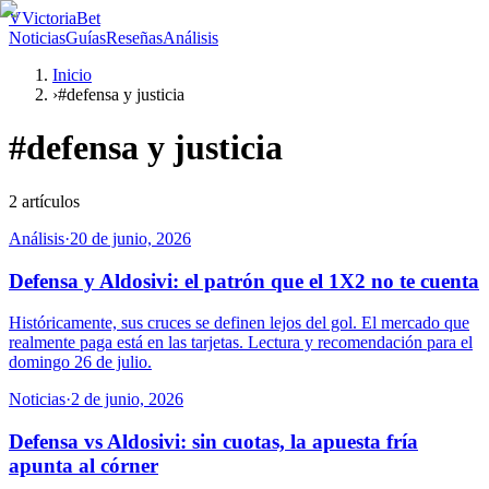
V
VictoriaBet
Noticias
Guías
Reseñas
Análisis
Inicio
›
#defensa y justicia
#
defensa y justicia
2
artículos
Análisis
·
20 de junio, 2026
Defensa y Aldosivi: el patrón que el 1X2 no te cuenta
Históricamente, sus cruces se definen lejos del gol. El mercado que
realmente paga está en las tarjetas. Lectura y recomendación para el
domingo 26 de julio.
Noticias
·
2 de junio, 2026
Defensa vs Aldosivi: sin cuotas, la apuesta fría
apunta al córner