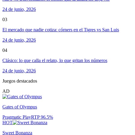
24 de junio, 2026
03
El mercado que nadie cotiza: córners en el Tigres vs San Luis
24 de junio, 2026
04
Clásico: lo que calla el relato, lo que gritan los números
24 de junio, 2026
Juegos destacados
AD
Gates of Olympus
Pragmatic Play
RTP
96.5
%
HOT
Sweet Bonanza