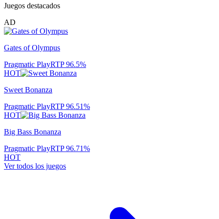
Juegos destacados
AD
Gates of Olympus
Pragmatic Play
RTP
96.5
%
HOT
Sweet Bonanza
Pragmatic Play
RTP
96.51
%
HOT
Big Bass Bonanza
Pragmatic Play
RTP
96.71
%
HOT
Ver todos los juegos