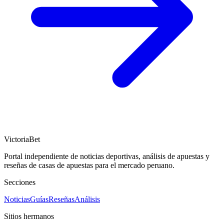
VictoriaBet
Portal independiente de noticias deportivas, análisis de apuestas y
reseñas de casas de apuestas para el mercado peruano.
Secciones
Noticias
Guías
Reseñas
Análisis
Sitios hermanos