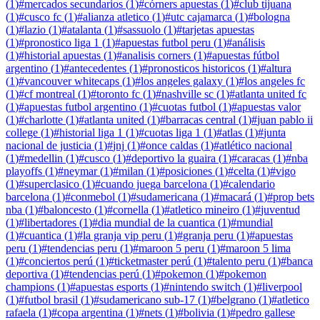
(
1
)
#
mercados secundarios
(
1
)
#
córners apuestas
(
1
)
#
club tijuana
(
1
)
#
cusco fc
(
1
)
#
alianza atletico
(
1
)
#
utc cajamarca
(
1
)
#
bologna
(
1
)
#
lazio
(
1
)
#
atalanta
(
1
)
#
sassuolo
(
1
)
#
tarjetas apuestas
(
1
)
#
pronostico liga 1
(
1
)
#
apuestas futbol peru
(
1
)
#
análisis
(
1
)
#
historial apuestas
(
1
)
#
analisis corners
(
1
)
#
apuestas fútbol
argentino
(
1
)
#
antecedentes
(
1
)
#
pronosticos historicos
(
1
)
#
altura
(
1
)
#
vancouver whitecaps
(
1
)
#
los angeles galaxy
(
1
)
#
los angeles fc
(
1
)
#
cf montreal
(
1
)
#
toronto fc
(
1
)
#
nashville sc
(
1
)
#
atlanta united fc
(
1
)
#
apuestas futbol argentino
(
1
)
#
cuotas futbol
(
1
)
#
apuestas valor
(
1
)
#
charlotte
(
1
)
#
atlanta united
(
1
)
#
barracas central
(
1
)
#
juan pablo ii
college
(
1
)
#
historial liga 1
(
1
)
#
cuotas liga 1
(
1
)
#
atlas
(
1
)
#
junta
nacional de justicia
(
1
)
#
jnj
(
1
)
#
once caldas
(
1
)
#
atlético nacional
(
1
)
#
medellin
(
1
)
#
cusco
(
1
)
#
deportivo la guaira
(
1
)
#
caracas
(
1
)
#
nba
playoffs
(
1
)
#
neymar
(
1
)
#
milan
(
1
)
#
posiciones
(
1
)
#
celta
(
1
)
#
vigo
(
1
)
#
superclasico
(
1
)
#
cuando juega barcelona
(
1
)
#
calendario
barcelona
(
1
)
#
conmebol
(
1
)
#
sudamericana
(
1
)
#
macará
(
1
)
#
prop bets
nba
(
1
)
#
baloncesto
(
1
)
#
cornella
(
1
)
#
atletico mineiro
(
1
)
#
juventud
(
1
)
#
libertadores
(
1
)
#
dia mundial de la cuantica
(
1
)
#
mundial
(
1
)
#
cuantica
(
1
)
#
la granja vip peru
(
1
)
#
granja peru
(
1
)
#
apuestas
peru
(
1
)
#
tendencias peru
(
1
)
#
maroon 5 peru
(
1
)
#
maroon 5 lima
(
1
)
#
conciertos perú
(
1
)
#
ticketmaster perú
(
1
)
#
talento peru
(
1
)
#
banca
deportiva
(
1
)
#
tendencias perú
(
1
)
#
pokemon
(
1
)
#
pokemon
champions
(
1
)
#
apuestas esports
(
1
)
#
nintendo switch
(
1
)
#
liverpool
(
1
)
#
futbol brasil
(
1
)
#
sudamericano sub-17
(
1
)
#
belgrano
(
1
)
#
atletico
rafaela
(
1
)
#
copa argentina
(
1
)
#
nets
(
1
)
#
bolivia
(
1
)
#
pedro gallese