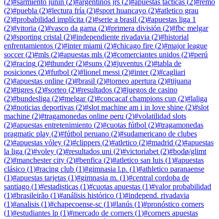
(
2
)
#
sarmiento junin
(
2
)
#
argentinos jrs
(
2
)
#
apuestas tácticas
(
2
)
#
remo
(
2
)
#
puebla
(
2
)
#
lectura fría
(
2
)
#
sport huancayo
(
2
)
#
atletico grau
(
2
)
#
probabilidad implícita
(
2
)
#
serie a brasil
(
2
)
#
apuestas liga 1
(
2
)
#
vitoria
(
2
)
#
vasco da gama
(
2
)
#
primera división
(
2
)
#
fbc melgar
(
2
)
#
sporting cristal
(
2
)
#
independiente rivadavia
(
2
)
#
historial
enfrentamientos
(
2
)
#
inter miami
(
2
)
#
chicago fire
(
2
)
#
major league
soccer
(
2
)
#
mls
(
2
)
#
apuestas mls
(
2
)
#
comerciantes unidos
(
2
)
#
perú
(
2
)
#
racing
(
2
)
#
thunder
(
2
)
#
suns
(
2
)
#
juventus
(
2
)
#
tabla de
posiciones
(
2
)
#
futbol
(
2
)
#
lionel messi
(
2
)
#
inter
(
2
)
#
cagliari
(
2
)
#
apuestas online
(
2
)
#
brasil
(
2
)
#
torneo apertura
(
2
)
#
tijuana
(
2
)
#
tigres
(
2
)
#
sorteo
(
2
)
#
resultados
(
2
)
#
juegos de casino
(
2
)
#
bundesliga
(
2
)
#
melgar
(
2
)
#
concacaf champions cup
(
2
)
#
laliga
(
2
)
#
noticias deportivas
(
2
)
#
slot machine am i in love shine
(
2
)
#
slot
machine
(
2
)
#
tragamonedas online peru
(
2
)
#
volatilidad slots
(
2
)
#
apuestas entretenimiento
(
2
)
#
cuotas fútbol
(
2
)
#
tragamonedas
pragmatic play
(
2
)
#
fútbol peruano
(
2
)
#
sudamericano de clubes
(
2
)
#
apuestas vóley
(
2
)
#
clippers
(
2
)
#
atletico
(
2
)
#
madrid
(
2
)
#
apuestas
la liga
(
2
)
#
voley
(
2
)
#
resultados uni
(
2
)
#
victoriabet
(
2
)
#
bodø/glimt
(
2
)
#
manchester city
(
2
)
#
benfica
(
2
)
#
atletico san luis
(
1
)
#
apuestas
clásico
(
1
)
#
racing club
(
1
)
#
gimnasia l.p.
(
1
)
#
athletico paranaense
(
1
)
#
apuestas tarjetas
(
1
)
#
gimnasia m.
(
1
)
#
central cordoba de
santiago
(
1
)
#
estadisticas
(
1
)
#
cuotas apuestas
(
1
)
#
valor probabilidad
(
1
)
#
brasileirão
(
1
)
#
análisis histórico
(
1
)
#
independ. rivadavia
(
1
)
#
analisis
(
1
)
#
chapecoense-sc
(
1
)
#
lanús
(
1
)
#
pronóstico corners
(
1
)
#
estudiantes lp
(
1
)
#
mercado de corners
(
1
)
#
corners apuestas