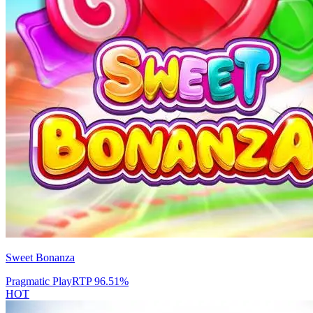
Sweet Bonanza
Pragmatic Play
RTP
96.51
%
HOT