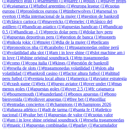
(
1
)
#
atlético grau
(
1
)
#
sarmiento
(
1
)
#
juarez
(
1
)
#
bulls
(
1
)
#
player props
(
1
)
#
cajamarca
(
1
)
#
futbol argentino
(
1
)
#
europa league
(
1
)
#
cuotas
europa
(
1
)
#
pronósticos europa
(
1
)
#
timberwolves
(
1
)
#
arsenal vs
everton
(
1
)
#
dia internacional de la mujer
(
1
)
#
gestion de bankroll
(
1
)
#
clásico carioca
(
1
)
#
mavericks
(
1
)
#
emelec
(
1
)
#
clásico del
astillero
(
1
)
#
handicap asiatico
(
1
)
#
apuestas handicap
(
1
)
#
handicap
0.5
(
1
)
#
handicap -1
(
1
)
#
precio dolar peru
(
1
)
#
dolar hoy peru
(
1
)
#
apuestas deportivas peru
(
1
)
#
gestion de banca
(
1
)
#
nuggets
(
1
)
#
nikola jokic
(
1
)
#
mujer
(
1
)
#
dia de la mujer
(
1
)
#
pelicans
(
1
)
#
pronosticos nba
(
1
)
#
carabobo
(
1
)
#
tragamonedas online perú
(
1
)
#
volatilidad alta slot
(
1
)
#
am i in love shine
(
1
)
#
slot machine am i
in love
(
1
)
#
shine original soundtrack
(
1
)
#
rtp tragamonedas
(
1
)
#
como
(
1
)
#
copa italia
(
1
)
#
kings
(
1
)
#
gestión de bankroll
(
1
)
#
reseña de slots
(
1
)
#
tragamonedas volatilidad
(
1
)
#
slots alta
volatilidad
(
1
)
#
bankroll casino
(
1
)
#
factor altura futbol
(
1
)
#
altitud
peru futbol
(
1
)
#
ventaja local altura
(
1
)
#
america
(
1
)
#
aviator estrategia
(
1
)
#
crash game
(
1
)
#
jetx
(
1
)
#
juego aviator
(
1
)
#
over under
(
1
)
#
mas
menos goles
(
1
)
#
apuestas goles
(
1
)
#
over 2.5
(
1
)
#
fc cajamarca
(
1
)
#
bournemouth
(
1
)
#
sunderland
(
1
)
#
bonos apuestas
(
1
)
#
bono
bienvenida
(
1
)
#
rollover apuestas
(
1
)
#
free bet
(
1
)
#
gorillaz
(
1
)
#
entradas conciertos
(
1
)
#
champions
(
1
)
#
champions 2026
(
1
)
#
alianza atlético
(
1
)
#
adt de tarma
(
1
)
#
santa fe
(
1
)
#
atletico
nacional
(
1
)
#
value bet
(
1
)
#
apuestas de valor
(
1
)
#
cuotas valor
(
1
)
#
am i in love shine original soundtrack
(
1
)
#
reseña tragamonedas
(
1
)
#
magic
(
1
)
#
apuestas combinadas
(
1
)
#
parlay
(
1
)
#
acumulador