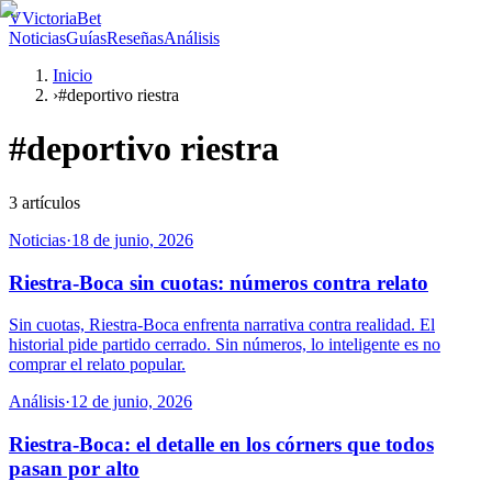
V
VictoriaBet
Noticias
Guías
Reseñas
Análisis
Inicio
›
#deportivo riestra
#
deportivo riestra
3
artículos
Noticias
·
18 de junio, 2026
Riestra-Boca sin cuotas: números contra relato
Sin cuotas, Riestra-Boca enfrenta narrativa contra realidad. El
historial pide partido cerrado. Sin números, lo inteligente es no
comprar el relato popular.
Análisis
·
12 de junio, 2026
Riestra-Boca: el detalle en los córners que todos
pasan por alto