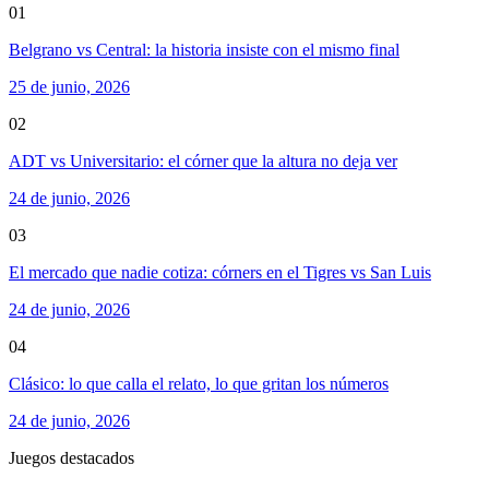
01
Belgrano vs Central: la historia insiste con el mismo final
25 de junio, 2026
02
ADT vs Universitario: el córner que la altura no deja ver
24 de junio, 2026
03
El mercado que nadie cotiza: córners en el Tigres vs San Luis
24 de junio, 2026
04
Clásico: lo que calla el relato, lo que gritan los números
24 de junio, 2026
Juegos destacados