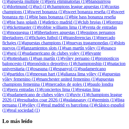
(
1
)
#
apuesta multiple
(
1
)
#
peru eliminatorias
(
1
)
#
blanquirroja
(
1
)
#
dortmund
(
1
)
#
ucl
(
1
)
#
champions league apuestas
(
1
)
#
cuotas
champions
(
1
)
#
sweet bonanza
(
1
)
#
sweet bonanza reseña
(
1
)
#
sweet
bonanza rtp
(
1
)
#
big bass bonanza
(
1
)
#
big bass bonanza reseña
(
1
)
#
big bass splash
(
1
)
#
atletico madrid
(
1
)
#
club brujas
(
1
)
#
lorenzo
(
1
)
#
ticketmaster
(
1
)
#
robbie williams lima
(
1
)
#
venta de entradas
(
1
)
#
moquegua
(
1
)
#
libertadores apuestas
(
1
)
#
equipos peruanos
libertadores
(
1
)
#
fichajes futbol
(
1
)
#
transferencias
(
1
)
#
mercado
fichajes
(
1
)
#
apuestas champions
(
1
)
#
nuevas tragamonedas
(
1
)
#
slots
nuevos
(
1
)
#
lanzamientos slots
(
1
)
#
san martín vóley
(
1
)
#
osasco
(
1
)
#
sesi
(
1
)
#
sudamericano de clubes voley
(
1
)
#
levante
(
1
)
#
tottenham
(
1
)
#
san martín
(
1
)
#
vóley peruano
(
1
)
#
pronosticos
baloncesto
(
1
)
#
pronóstico deportivo
(
1
)
#
championship
(
1
)
#
natacion
universitaria
(
1
)
#
osasuna
(
1
)
#
espanyol
(
1
)
#
sudamericano
(
1
)
#
partidos
(
1
)
#
meegan hart
(
1
)
#
alianza lima vóley
(
1
)
#
apuestas
vóley femenino
(
1
)
#
manchester united femenino
(
1
)
#
apuestas
champions femenina
(
1
)
#
mercados de goles
(
1
)
#
paulo londra
(
1
)
#
peru entradas
(
1
)
#
conciertos lima
(
1
)
#
regatas lima
(
1
)
#
sudamericano de clubes vóley
(
1
)
#
uviv
(
1
)
#
champions league
2026
(
1
)
#
resultados coar 2026
(
1
)
#
galatasaray
(
1
)
#
geminis
(
1
)
#
liga
peruana
(
1
)
#
vóley
(
1
)
#
real madrid vs barcelona
(
1
)
#
clásico español
(
1
)
#
real sociedad
(
1
)
Lo más leído