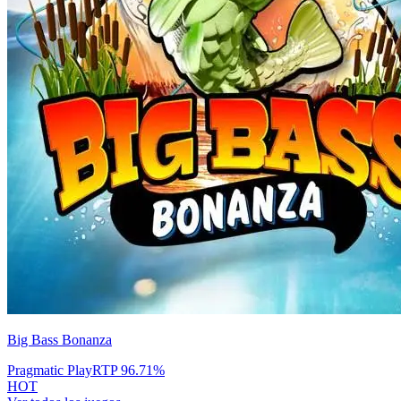
Big Bass Bonanza
Pragmatic Play
RTP
96.71
%
HOT