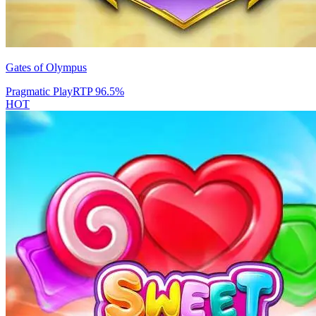
Gates of Olympus
Pragmatic Play
RTP
96.5
%
HOT