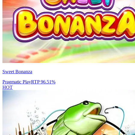
Sweet Bonanza
Pragmatic Play
RTP
96.51
%
HOT