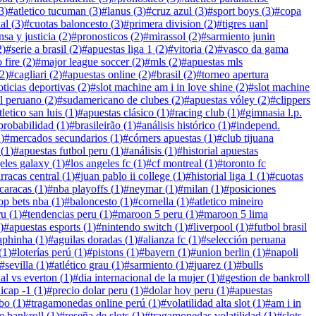
3
)
#
atletico tucuman
(
3
)
#
lanus
(
3
)
#
cruz azul
(
3
)
#
sport boys
(
3
)
#
copa
al
(
3
)
#
cuotas baloncesto
(
3
)
#
primera division
(
2
)
#
tigres uanl
nsa y justicia
(
2
)
#
pronosticos
(
2
)
#
mirassol
(
2
)
#
sarmiento junin
2
)
#
serie a brasil
(
2
)
#
apuestas liga 1
(
2
)
#
vitoria
(
2
)
#
vasco da gama
 fire
(
2
)
#
major league soccer
(
2
)
#
mls
(
2
)
#
apuestas mls
2
)
#
cagliari
(
2
)
#
apuestas online
(
2
)
#
brasil
(
2
)
#
torneo apertura
oticias deportivas
(
2
)
#
slot machine am i in love shine
(
2
)
#
slot machine
l peruano
(
2
)
#
sudamericano de clubes
(
2
)
#
apuestas vóley
(
2
)
#
clippers
tletico san luis
(
1
)
#
apuestas clásico
(
1
)
#
racing club
(
1
)
#
gimnasia l.p.
probabilidad
(
1
)
#
brasileirão
(
1
)
#
análisis histórico
(
1
)
#
independ.
1
)
#
mercados secundarios
(
1
)
#
córners apuestas
(
1
)
#
club tijuana
(
1
)
#
apuestas futbol peru
(
1
)
#
análisis
(
1
)
#
historial apuestas
eles galaxy
(
1
)
#
los angeles fc
(
1
)
#
cf montreal
(
1
)
#
toronto fc
rracas central
(
1
)
#
juan pablo ii college
(
1
)
#
historial liga 1
(
1
)
#
cuotas
caracas
(
1
)
#
nba playoffs
(
1
)
#
neymar
(
1
)
#
milan
(
1
)
#
posiciones
op bets nba
(
1
)
#
baloncesto
(
1
)
#
cornella
(
1
)
#
atletico mineiro
ru
(
1
)
#
tendencias peru
(
1
)
#
maroon 5 peru
(
1
)
#
maroon 5 lima
)
#
apuestas esports
(
1
)
#
nintendo switch
(
1
)
#
liverpool
(
1
)
#
futbol brasil
aphinha
(
1
)
#
aguilas doradas
(
1
)
#
alianza fc
(
1
)
#
selección peruana
(
1
)
#
loterías perú
(
1
)
#
pistons
(
1
)
#
bayern
(
1
)
#
union berlin
(
1
)
#
napoli
#
sevilla
(
1
)
#
atlético grau
(
1
)
#
sarmiento
(
1
)
#
juarez
(
1
)
#
bulls
al vs everton
(
1
)
#
dia internacional de la mujer
(
1
)
#
gestion de bankroll
icap -1
(
1
)
#
precio dolar peru
(
1
)
#
dolar hoy peru
(
1
)
#
apuestas
bo
(
1
)
#
tragamonedas online perú
(
1
)
#
volatilidad alta slot
(
1
)
#
am i in
e bankroll
(
1
)
#
reseña de slots
(
1
)
#
tragamonedas volatilidad
(
1
)
#
slots