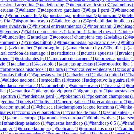
ofesional argentina
(
3
)
#
atletico-mg
(
3
)
#
deportivo riestra
(
3
)
#
palmeiras
(
peruana
(
3
)
#
alianza
(
3
)
#
deportivo garcilaso
(
3
)
#
liga 1 perú
(
3
)
#
binacion
se
(
2
)
#
union santa fe
(
2
)
#
apuestas liga profesional
(
2
)
#
huracan
(
2
)
#
defe
ra fría
(
2
)
#
sport huancayo
(
2
)
#
atletico grau
(
2
)
#
probabilidad implícita
(
ente rivadavia
(
2
)
#
historial enfrentamientos
(
2
)
#
inter miami
(
2
)
#
chicago
#
juventus
(
2
)
#
tabla de posiciones
(
2
)
#
futbol
(
2
)
#
lionel messi
(
2
)
#
inter
(
2
)
#
bundesliga
(
2
)
#
melgar
(
2
)
#
concacaf champions cup
(
2
)
#
laliga
(
2
)
#
n
tenimiento
(
2
)
#
cuotas fútbol
(
2
)
#
tragamonedas pragmatic play
(
2
)
#
fútbo
ni
(
2
)
#
victoriabet
(
2
)
#
bodø/glimt
(
2
)
#
manchester city
(
2
)
#
benfica
(
2
)
#
a
tral cordoba de santiago
(
1
)
#
estadisticas
(
1
)
#
cuotas apuestas
(
1
)
#
valor 
rners
(
1
)
#
estudiantes lp
(
1
)
#
mercado de corners
(
1
)
#
corners apuestas
(
zio
(
1
)
#
atalanta
(
1
)
#
sassuolo
(
1
)
#
tarjetas apuestas
(
1
)
#
pronostico liga 1
)
#
pronosticos historicos
(
1
)
#
altura
(
1
)
#
vancouver whitecaps
(
1
)
#
los ang
#
cuotas futbol
(
1
)
#
apuestas valor
(
1
)
#
charlotte
(
1
)
#
atlanta united
(
1
)
#
ba
1
)
#
atlético nacional
(
1
)
#
medellin
(
1
)
#
cusco
(
1
)
#
deportivo la guaira
(
1
)
#
alendario barcelona
(
1
)
#
conmebol
(
1
)
#
sudamericana
(
1
)
#
macará
(
1
)
#
pr
ial
(
1
)
#
cuantica
(
1
)
#
la granja vip peru
(
1
)
#
granja peru
(
1
)
#
apuestas pe
eportiva
(
1
)
#
tendencias perú
(
1
)
#
pokemon
(
1
)
#
pokemon champions
(
1
rgentina
(
1
)
#
nets
(
1
)
#
bolivia
(
1
)
#
pedro gallese
(
1
)
#
recambio peru
(
1
)
#
r
ficación mundial
(
1
)
#
chelsea
(
1
)
#
champions league femenina
(
1
)
#
tinka
guares
(
1
)
#
como va el barcelona
(
1
)
#
cuartos de final
(
1
)
#
estudiantes
(
1
)
e
(
1
)
#
cuotas europa
(
1
)
#
pronósticos europa
(
1
)
#
timberwolves
(
1
)
#
arsen
(
1
)
#
handicap asiatico
(
1
)
#
apuestas handicap
(
1
)
#
handicap 0.5
(
1
)
#
hand
#
mujer
(
1
)
#
dia de la mujer
(
1
)
#
pelicans
(
1
)
#
pronosticos nba
(
1
)
#
carabo
(
1
)
#
rtp tragamonedas
(
1
)
#
como
(
1
)
#
copa italia
(
1
)
#
kings
(
1
)
#
gestión d