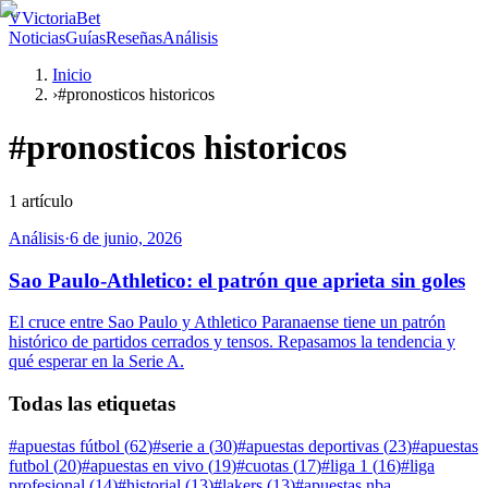
V
VictoriaBet
Noticias
Guías
Reseñas
Análisis
Inicio
›
#pronosticos historicos
#
pronosticos historicos
1
artículo
Análisis
·
6 de junio, 2026
Sao Paulo-Athletico: el patrón que aprieta sin goles
El cruce entre Sao Paulo y Athletico Paranaense tiene un patrón
histórico de partidos cerrados y tensos. Repasamos la tendencia y
qué esperar en la Serie A.
Todas las etiquetas
#
apuestas fútbol
(
62
)
#
serie a
(
30
)
#
apuestas deportivas
(
23
)
#
apuestas
futbol
(
20
)
#
apuestas en vivo
(
19
)
#
cuotas
(
17
)
#
liga 1
(
16
)
#
liga
profesional
(
14
)
#
historial
(
13
)
#
lakers
(
13
)
#
apuestas nba