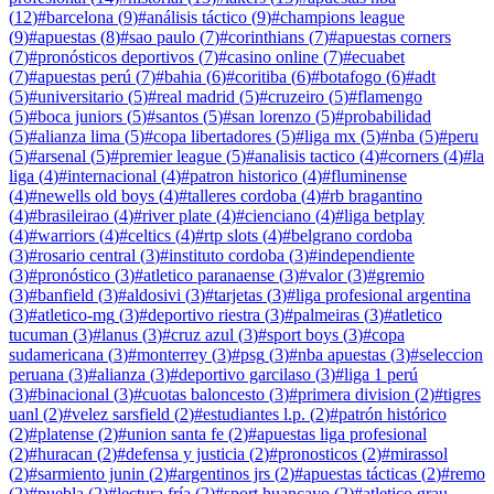
(
12
)
#
barcelona
(
9
)
#
análisis táctico
(
9
)
#
champions league
(
9
)
#
apuestas
(
8
)
#
sao paulo
(
7
)
#
corinthians
(
7
)
#
apuestas corners
(
7
)
#
pronósticos deportivos
(
7
)
#
casino online
(
7
)
#
ecuabet
(
7
)
#
apuestas perú
(
7
)
#
bahia
(
6
)
#
coritiba
(
6
)
#
botafogo
(
6
)
#
adt
(
5
)
#
universitario
(
5
)
#
real madrid
(
5
)
#
cruzeiro
(
5
)
#
flamengo
(
5
)
#
boca juniors
(
5
)
#
santos
(
5
)
#
san lorenzo
(
5
)
#
probabilidad
(
5
)
#
alianza lima
(
5
)
#
copa libertadores
(
5
)
#
liga mx
(
5
)
#
nba
(
5
)
#
peru
(
5
)
#
arsenal
(
5
)
#
premier league
(
5
)
#
analisis tactico
(
4
)
#
corners
(
4
)
#
la
liga
(
4
)
#
internacional
(
4
)
#
patron historico
(
4
)
#
fluminense
(
4
)
#
newells old boys
(
4
)
#
talleres cordoba
(
4
)
#
rb bragantino
(
4
)
#
brasileirao
(
4
)
#
river plate
(
4
)
#
cienciano
(
4
)
#
liga betplay
(
4
)
#
warriors
(
4
)
#
celtics
(
4
)
#
rtp slots
(
4
)
#
belgrano cordoba
(
3
)
#
rosario central
(
3
)
#
instituto cordoba
(
3
)
#
independiente
(
3
)
#
pronóstico
(
3
)
#
atletico paranaense
(
3
)
#
valor
(
3
)
#
gremio
(
3
)
#
banfield
(
3
)
#
aldosivi
(
3
)
#
tarjetas
(
3
)
#
liga profesional argentina
(
3
)
#
atletico-mg
(
3
)
#
deportivo riestra
(
3
)
#
palmeiras
(
3
)
#
atletico
tucuman
(
3
)
#
lanus
(
3
)
#
cruz azul
(
3
)
#
sport boys
(
3
)
#
copa
sudamericana
(
3
)
#
monterrey
(
3
)
#
psg
(
3
)
#
nba apuestas
(
3
)
#
seleccion
peruana
(
3
)
#
alianza
(
3
)
#
deportivo garcilaso
(
3
)
#
liga 1 perú
(
3
)
#
binacional
(
3
)
#
cuotas baloncesto
(
3
)
#
primera division
(
2
)
#
tigres
uanl
(
2
)
#
velez sarsfield
(
2
)
#
estudiantes l.p.
(
2
)
#
patrón histórico
(
2
)
#
platense
(
2
)
#
union santa fe
(
2
)
#
apuestas liga profesional
(
2
)
#
huracan
(
2
)
#
defensa y justicia
(
2
)
#
pronosticos
(
2
)
#
mirassol
(
2
)
#
sarmiento junin
(
2
)
#
argentinos jrs
(
2
)
#
apuestas tácticas
(
2
)
#
remo
(
2
)
#
puebla
(
2
)
#
lectura fría
(
2
)
#
sport huancayo
(
2
)
#
atletico grau