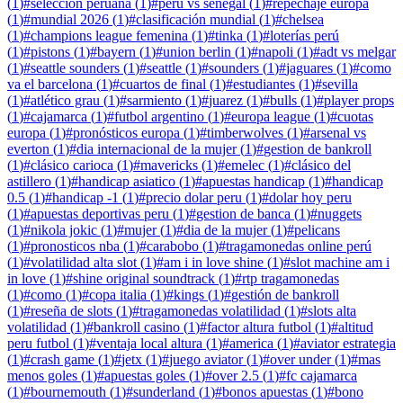
(
1
)
#
selección peruana
(
1
)
#
perú vs senegal
(
1
)
#
repechaje europa
(
1
)
#
mundial 2026
(
1
)
#
clasificación mundial
(
1
)
#
chelsea
(
1
)
#
champions league femenina
(
1
)
#
tinka
(
1
)
#
loterías perú
(
1
)
#
pistons
(
1
)
#
bayern
(
1
)
#
union berlin
(
1
)
#
napoli
(
1
)
#
adt vs melgar
(
1
)
#
seattle sounders
(
1
)
#
seattle
(
1
)
#
sounders
(
1
)
#
jaguares
(
1
)
#
como
va el barcelona
(
1
)
#
cuartos de final
(
1
)
#
estudiantes
(
1
)
#
sevilla
(
1
)
#
atlético grau
(
1
)
#
sarmiento
(
1
)
#
juarez
(
1
)
#
bulls
(
1
)
#
player props
(
1
)
#
cajamarca
(
1
)
#
futbol argentino
(
1
)
#
europa league
(
1
)
#
cuotas
europa
(
1
)
#
pronósticos europa
(
1
)
#
timberwolves
(
1
)
#
arsenal vs
everton
(
1
)
#
dia internacional de la mujer
(
1
)
#
gestion de bankroll
(
1
)
#
clásico carioca
(
1
)
#
mavericks
(
1
)
#
emelec
(
1
)
#
clásico del
astillero
(
1
)
#
handicap asiatico
(
1
)
#
apuestas handicap
(
1
)
#
handicap
0.5
(
1
)
#
handicap -1
(
1
)
#
precio dolar peru
(
1
)
#
dolar hoy peru
(
1
)
#
apuestas deportivas peru
(
1
)
#
gestion de banca
(
1
)
#
nuggets
(
1
)
#
nikola jokic
(
1
)
#
mujer
(
1
)
#
dia de la mujer
(
1
)
#
pelicans
(
1
)
#
pronosticos nba
(
1
)
#
carabobo
(
1
)
#
tragamonedas online perú
(
1
)
#
volatilidad alta slot
(
1
)
#
am i in love shine
(
1
)
#
slot machine am i
in love
(
1
)
#
shine original soundtrack
(
1
)
#
rtp tragamonedas
(
1
)
#
como
(
1
)
#
copa italia
(
1
)
#
kings
(
1
)
#
gestión de bankroll
(
1
)
#
reseña de slots
(
1
)
#
tragamonedas volatilidad
(
1
)
#
slots alta
volatilidad
(
1
)
#
bankroll casino
(
1
)
#
factor altura futbol
(
1
)
#
altitud
peru futbol
(
1
)
#
ventaja local altura
(
1
)
#
america
(
1
)
#
aviator estrategia
(
1
)
#
crash game
(
1
)
#
jetx
(
1
)
#
juego aviator
(
1
)
#
over under
(
1
)
#
mas
menos goles
(
1
)
#
apuestas goles
(
1
)
#
over 2.5
(
1
)
#
fc cajamarca
(
1
)
#
bournemouth
(
1
)
#
sunderland
(
1
)
#
bonos apuestas
(
1
)
#
bono