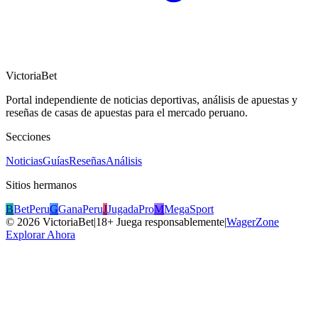
VictoriaBet
Portal independiente de noticias deportivas, análisis de apuestas y
reseñas de casas de apuestas para el mercado peruano.
Secciones
Noticias
Guías
Reseñas
Análisis
Sitios hermanos
B
BetPeru
G
GanaPeru
J
JugadaPro
M
MegaSport
©
2026
VictoriaBet
|
18+ Juega responsablemente
|
WagerZone
Explorar Ahora