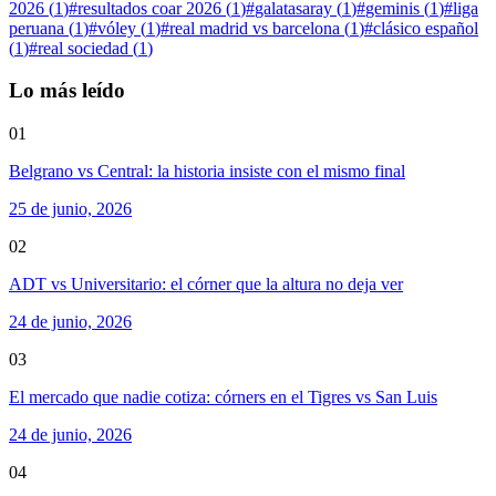
2026
(
1
)
#
resultados coar 2026
(
1
)
#
galatasaray
(
1
)
#
geminis
(
1
)
#
liga
peruana
(
1
)
#
vóley
(
1
)
#
real madrid vs barcelona
(
1
)
#
clásico español
(
1
)
#
real sociedad
(
1
)
Lo más leído
01
Belgrano vs Central: la historia insiste con el mismo final
25 de junio, 2026
02
ADT vs Universitario: el córner que la altura no deja ver
24 de junio, 2026
03
El mercado que nadie cotiza: córners en el Tigres vs San Luis
24 de junio, 2026
04