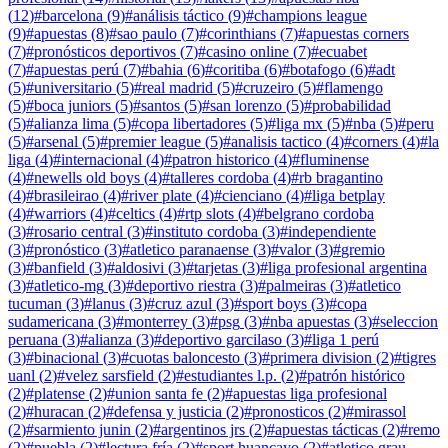
(
12
)
#
barcelona
(
9
)
#
análisis táctico
(
9
)
#
champions league
(
9
)
#
apuestas
(
8
)
#
sao paulo
(
7
)
#
corinthians
(
7
)
#
apuestas corners
(
7
)
#
pronósticos deportivos
(
7
)
#
casino online
(
7
)
#
ecuabet
(
7
)
#
apuestas perú
(
7
)
#
bahia
(
6
)
#
coritiba
(
6
)
#
botafogo
(
6
)
#
adt
(
5
)
#
universitario
(
5
)
#
real madrid
(
5
)
#
cruzeiro
(
5
)
#
flamengo
(
5
)
#
boca juniors
(
5
)
#
santos
(
5
)
#
san lorenzo
(
5
)
#
probabilidad
(
5
)
#
alianza lima
(
5
)
#
copa libertadores
(
5
)
#
liga mx
(
5
)
#
nba
(
5
)
#
peru
(
5
)
#
arsenal
(
5
)
#
premier league
(
5
)
#
analisis tactico
(
4
)
#
corners
(
4
)
#
la
liga
(
4
)
#
internacional
(
4
)
#
patron historico
(
4
)
#
fluminense
(
4
)
#
newells old boys
(
4
)
#
talleres cordoba
(
4
)
#
rb bragantino
(
4
)
#
brasileirao
(
4
)
#
river plate
(
4
)
#
cienciano
(
4
)
#
liga betplay
(
4
)
#
warriors
(
4
)
#
celtics
(
4
)
#
rtp slots
(
4
)
#
belgrano cordoba
(
3
)
#
rosario central
(
3
)
#
instituto cordoba
(
3
)
#
independiente
(
3
)
#
pronóstico
(
3
)
#
atletico paranaense
(
3
)
#
valor
(
3
)
#
gremio
(
3
)
#
banfield
(
3
)
#
aldosivi
(
3
)
#
tarjetas
(
3
)
#
liga profesional argentina
(
3
)
#
atletico-mg
(
3
)
#
deportivo riestra
(
3
)
#
palmeiras
(
3
)
#
atletico
tucuman
(
3
)
#
lanus
(
3
)
#
cruz azul
(
3
)
#
sport boys
(
3
)
#
copa
sudamericana
(
3
)
#
monterrey
(
3
)
#
psg
(
3
)
#
nba apuestas
(
3
)
#
seleccion
peruana
(
3
)
#
alianza
(
3
)
#
deportivo garcilaso
(
3
)
#
liga 1 perú
(
3
)
#
binacional
(
3
)
#
cuotas baloncesto
(
3
)
#
primera division
(
2
)
#
tigres
uanl
(
2
)
#
velez sarsfield
(
2
)
#
estudiantes l.p.
(
2
)
#
patrón histórico
(
2
)
#
platense
(
2
)
#
union santa fe
(
2
)
#
apuestas liga profesional
(
2
)
#
huracan
(
2
)
#
defensa y justicia
(
2
)
#
pronosticos
(
2
)
#
mirassol
(
2
)
#
sarmiento junin
(
2
)
#
argentinos jrs
(
2
)
#
apuestas tácticas
(
2
)
#
remo
(
2
)
#
puebla
(
2
)
#
lectura fría
(
2
)
#
sport huancayo
(
2
)
#
atletico grau