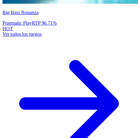
Big Bass Bonanza
Pragmatic Play
RTP
96.71
%
HOT
Ver todos los juegos