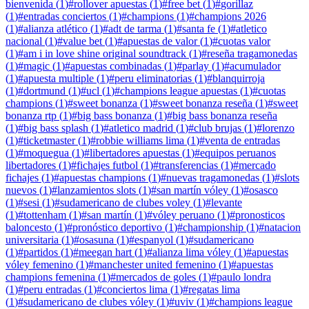
bienvenida
(
1
)
#
rollover apuestas
(
1
)
#
free bet
(
1
)
#
gorillaz
(
1
)
#
entradas conciertos
(
1
)
#
champions
(
1
)
#
champions 2026
(
1
)
#
alianza atlético
(
1
)
#
adt de tarma
(
1
)
#
santa fe
(
1
)
#
atletico
nacional
(
1
)
#
value bet
(
1
)
#
apuestas de valor
(
1
)
#
cuotas valor
(
1
)
#
am i in love shine original soundtrack
(
1
)
#
reseña tragamonedas
(
1
)
#
magic
(
1
)
#
apuestas combinadas
(
1
)
#
parlay
(
1
)
#
acumulador
(
1
)
#
apuesta multiple
(
1
)
#
peru eliminatorias
(
1
)
#
blanquirroja
(
1
)
#
dortmund
(
1
)
#
ucl
(
1
)
#
champions league apuestas
(
1
)
#
cuotas
champions
(
1
)
#
sweet bonanza
(
1
)
#
sweet bonanza reseña
(
1
)
#
sweet
bonanza rtp
(
1
)
#
big bass bonanza
(
1
)
#
big bass bonanza reseña
(
1
)
#
big bass splash
(
1
)
#
atletico madrid
(
1
)
#
club brujas
(
1
)
#
lorenzo
(
1
)
#
ticketmaster
(
1
)
#
robbie williams lima
(
1
)
#
venta de entradas
(
1
)
#
moquegua
(
1
)
#
libertadores apuestas
(
1
)
#
equipos peruanos
libertadores
(
1
)
#
fichajes futbol
(
1
)
#
transferencias
(
1
)
#
mercado
fichajes
(
1
)
#
apuestas champions
(
1
)
#
nuevas tragamonedas
(
1
)
#
slots
nuevos
(
1
)
#
lanzamientos slots
(
1
)
#
san martín vóley
(
1
)
#
osasco
(
1
)
#
sesi
(
1
)
#
sudamericano de clubes voley
(
1
)
#
levante
(
1
)
#
tottenham
(
1
)
#
san martín
(
1
)
#
vóley peruano
(
1
)
#
pronosticos
baloncesto
(
1
)
#
pronóstico deportivo
(
1
)
#
championship
(
1
)
#
natacion
universitaria
(
1
)
#
osasuna
(
1
)
#
espanyol
(
1
)
#
sudamericano
(
1
)
#
partidos
(
1
)
#
meegan hart
(
1
)
#
alianza lima vóley
(
1
)
#
apuestas
vóley femenino
(
1
)
#
manchester united femenino
(
1
)
#
apuestas
champions femenina
(
1
)
#
mercados de goles
(
1
)
#
paulo londra
(
1
)
#
peru entradas
(
1
)
#
conciertos lima
(
1
)
#
regatas lima
(
1
)
#
sudamericano de clubes vóley
(
1
)
#
uviv
(
1
)
#
champions league