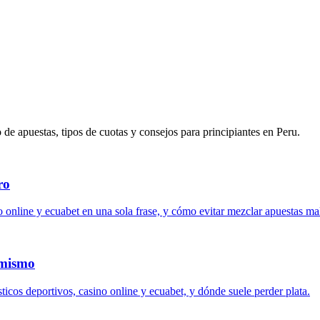
o de apuestas, tipos de cuotas y consejos para principiantes en Peru.
ro
 online y ecuabet en una sola frase, y cómo evitar mezclar apuestas ma
 mismo
icos deportivos, casino online y ecuabet, y dónde suele perder plata.