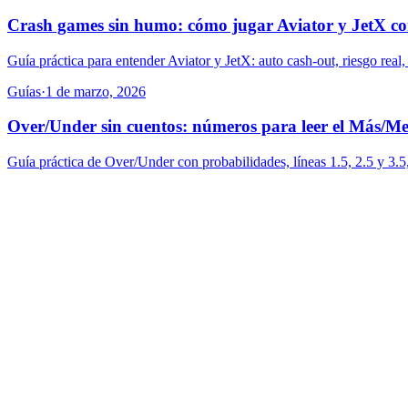
Crash games sin humo: cómo jugar Aviator y JetX co
Guía práctica para entender Aviator y JetX: auto cash-out, riesgo real,
Guías
·
1 de marzo, 2026
Over/Under sin cuentos: números para leer el Más/M
Guía práctica de Over/Under con probabilidades, líneas 1.5, 2.5 y 3.5,