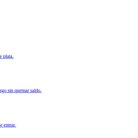
e plata.
sgo sin quemar saldo.
e entrar.