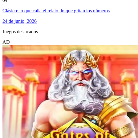
04
Clásico: lo que calla el relato, lo que gritan los números
24 de junio, 2026
Juegos destacados
AD