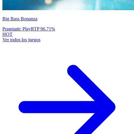
Big Bass Bonanza
Pragmatic Play
RTP
96.71
%
HOT
Ver todos los juegos