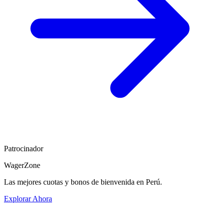
Patrocinador
WagerZone
Las mejores cuotas y bonos de bienvenida en Perú.
Explorar Ahora