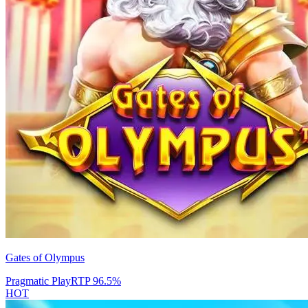
Gates of Olympus
Pragmatic Play
RTP
96.5
%
HOT