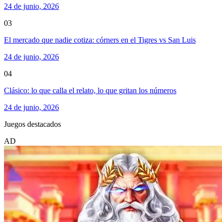
24 de junio, 2026
03
El mercado que nadie cotiza: córners en el Tigres vs San Luis
24 de junio, 2026
04
Clásico: lo que calla el relato, lo que gritan los números
24 de junio, 2026
Juegos destacados
AD