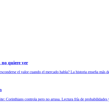
a no quiere ver
 esconderse el valor cuando el mercado habla? La historia enseña más d
n
pite: Corinthians controla pero no arrasa. Lectura fría de probabilidades