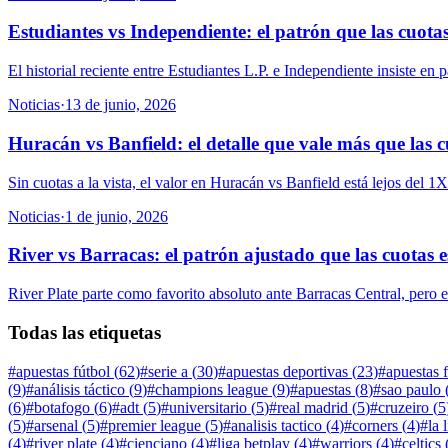
Estudiantes vs Independiente: el patrón que las cuota
El historial reciente entre Estudiantes L.P. e Independiente insiste e
Noticias
·
13 de junio, 2026
Huracán vs Banfield: el detalle que vale más que las 
Sin cuotas a la vista, el valor en Huracán vs Banfield está lejos del 1
Noticias
·
1 de junio, 2026
River vs Barracas: el patrón ajustado que las cuotas 
River Plate parte como favorito absoluto ante Barracas Central, pero el
Todas las etiquetas
#
apuestas fútbol
(
62
)
#
serie a
(
30
)
#
apuestas deportivas
(
23
)
#
apuestas 
(
9
)
#
análisis táctico
(
9
)
#
champions league
(
9
)
#
apuestas
(
8
)
#
sao paulo
(
6
)
#
botafogo
(
6
)
#
adt
(
5
)
#
universitario
(
5
)
#
real madrid
(
5
)
#
cruzeiro
(
5
(
5
)
#
arsenal
(
5
)
#
premier league
(
5
)
#
analisis tactico
(
4
)
#
corners
(
4
)
#
la 
(
4
)
#
river plate
(
4
)
#
cienciano
(
4
)
#
liga betplay
(
4
)
#
warriors
(
4
)
#
celtics