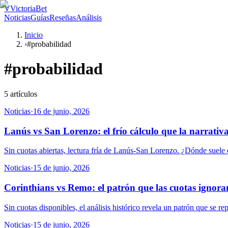
V
VictoriaBet
Noticias
Guías
Reseñas
Análisis
Inicio
›
#probabilidad
#
probabilidad
5
artículos
Noticias
·
16 de junio, 2026
Lanús vs San Lorenzo: el frío cálculo que la narrativ
Sin cuotas abiertas, lectura fría de Lanús-San Lorenzo. ¿Dónde suele
Noticias
·
15 de junio, 2026
Corinthians vs Remo: el patrón que las cuotas ignora
Sin cuotas disponibles, el análisis histórico revela un patrón que se re
Noticias
·
15 de junio, 2026