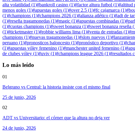
alta volatilidad
(
1
)
#
bankroll casino
(
1
)
#
factor altura futbol
(
1
)
#
altitud
menos goles
(
1
)
#
apuestas goles
(
1
)
#
over 2.5
(
1
)
#
fc cajamarca
(
1
)
#
bo
(
1
)
#
champions
(
1
)
#
champions 2026
(
1
)
#
alianza atlético
(
1
)
#
adt de ta
(
1
)
#
reseña tragamonedas
(
1
)
#
magic
(
1
)
#
apuestas combinadas
(
1
)
#
par
(
1
)
#
cuotas champions
(
1
)
#
sweet bonanza
(
1
)
#
sweet bonanza reseña
(
(
1
)
#
ticketmaster
(
1
)
#
robbie williams lima
(
1
)
#
venta de entradas
(
1
)
#
m
champions
(
1
)
#
nuevas tragamonedas
(
1
)
#
slots nuevos
(
1
)
#
lanzamiento
peruano
(
1
)
#
pronosticos baloncesto
(
1
)
#
pronóstico deportivo
(
1
)
#
cha
(
1
)
#
apuestas vóley femenino
(
1
)
#
manchester united femenino
(
1
)
#
apu
de clubes vóley
(
1
)
#
uviv
(
1
)
#
champions league 2026
(
1
)
#
resultados 
Lo más leído
01
Belgrano vs Central: la historia insiste con el mismo final
25 de junio, 2026
02
ADT vs Universitario: el córner que la altura no deja ver
24 de junio, 2026