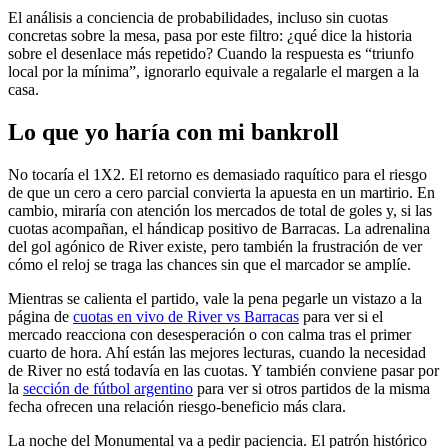
El análisis a conciencia de probabilidades, incluso sin cuotas
concretas sobre la mesa, pasa por este filtro: ¿qué dice la historia
sobre el desenlace más repetido? Cuando la respuesta es “triunfo
local por la mínima”, ignorarlo equivale a regalarle el margen a la
casa.
Lo que yo haría con mi bankroll
No tocaría el 1X2. El retorno es demasiado raquítico para el riesgo
de que un cero a cero parcial convierta la apuesta en un martirio. En
cambio, miraría con atención los mercados de total de goles y, si las
cuotas acompañan, el hándicap positivo de Barracas. La adrenalina
del gol agónico de River existe, pero también la frustración de ver
cómo el reloj se traga las chances sin que el marcador se amplíe.
Mientras se calienta el partido, vale la pena pegarle un vistazo a la
página de
cuotas en vivo de River vs Barracas
para ver si el
mercado reacciona con desesperación o con calma tras el primer
cuarto de hora. Ahí están las mejores lecturas, cuando la necesidad
de River no está todavía en las cuotas. Y también conviene pasar por
la
sección de fútbol argentino
para ver si otros partidos de la misma
fecha ofrecen una relación riesgo-beneficio más clara.
La noche del Monumental va a pedir paciencia. El patrón histórico