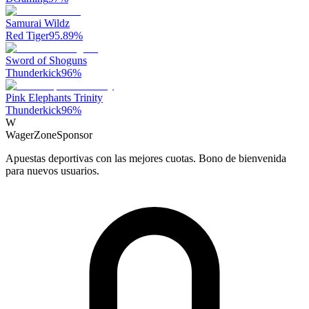
Samurai Wildz
Red Tiger
95.89
%
Sword of Shoguns
Thunderkick
96
%
Pink Elephants Trinity
Thunderkick
96
%
W
WagerZone
Sponsor
Apuestas deportivas con las mejores cuotas. Bono de bienvenida
para nuevos usuarios.