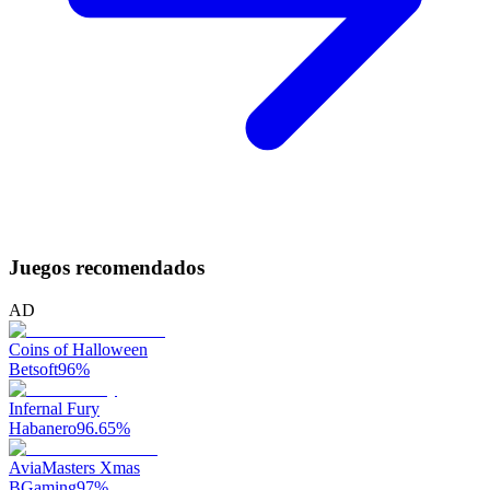
Juegos recomendados
AD
Coins of Halloween
Betsoft
96
%
Infernal Fury
Habanero
96.65
%
AviaMasters Xmas
BGaming
97
%