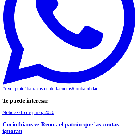
#
river plate
#
barracas central
#
cuotas
#
probabilidad
Te puede interesar
Noticias
·
15 de junio, 2026
Corinthians vs Remo: el patrón que las cuotas
ignoran