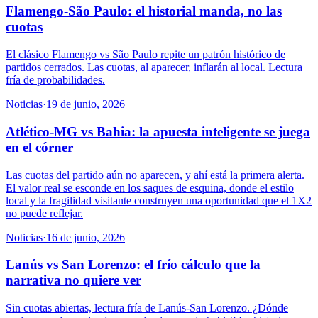
Flamengo-São Paulo: el historial manda, no las
cuotas
El clásico Flamengo vs São Paulo repite un patrón histórico de
partidos cerrados. Las cuotas, al aparecer, inflarán al local. Lectura
fría de probabilidades.
Noticias
·
19 de junio, 2026
Atlético-MG vs Bahia: la apuesta inteligente se juega
en el córner
Las cuotas del partido aún no aparecen, y ahí está la primera alerta.
El valor real se esconde en los saques de esquina, donde el estilo
local y la fragilidad visitante construyen una oportunidad que el 1X2
no puede reflejar.
Noticias
·
16 de junio, 2026
Lanús vs San Lorenzo: el frío cálculo que la
narrativa no quiere ver
Sin cuotas abiertas, lectura fría de Lanús-San Lorenzo. ¿Dónde