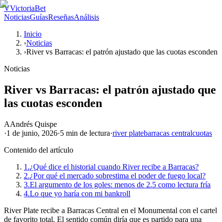
V
VictoriaBet
Noticias
Guías
Reseñas
Análisis
Inicio
›
Noticias
›
River vs Barracas: el patrón ajustado que las cuotas esconden
Noticias
River vs Barracas: el patrón ajustado que
las cuotas esconden
A
Andrés Quispe
·
1 de junio, 2026
·
5 min
de lectura
·
river plate
barracas central
cuotas
Contenido del artículo
1.
¿Qué dice el historial cuando River recibe a Barracas?
2.
¿Por qué el mercado sobrestima el poder de fuego local?
3.
El argumento de los goles: menos de 2.5 como lectura fría
4.
Lo que yo haría con mi bankroll
River Plate recibe a Barracas Central en el Monumental con el cartel
de favorito total. El sentido común diría que es partido para una