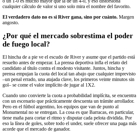
o un 1-0 es mucho mayor que la de un 4-0, y eso distorsiona
cualquier cálculo de valor si uno solo mira el nombre del favorito.
El verdadero dato no es si River gana, sino por cuánto.
Margen
angosto.
¿Por qué el mercado sobrestima el poder
de fuego local?
El hincha de a pie ve el escudo de River y asume que el partido está
resuelto antes de empezar. La prensa deportiva infla el relato del
candidato al título contra el modesto visitante. Juntos, hincha y
prensa empujan la cuota del local tan abajo que cualquier imprevisto
–un penal errado, una atajada clave, los primeros veinte minutos sin
gol– se come el valor implícito de jugar al 1X2.
Cuando uno convierte la cuota a probabilidad implícita, se encuentra
con un escenario que prácticamente descuenta un trámite arrollador.
Pero en el fútbol argentino, los equipos que van de punto al
Monumental no se entregan. La cosa es que Barracas, en particular,
tiene maña para cortar el ritmo y disputar cada pelota dividida. Por
eso la línea de goles, sobre todo el under, suele ofrecer una paga más
acorde que el mercado de ganador.