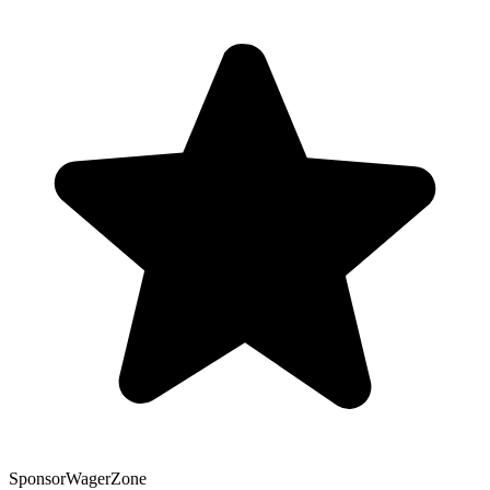
Sponsor
WagerZone