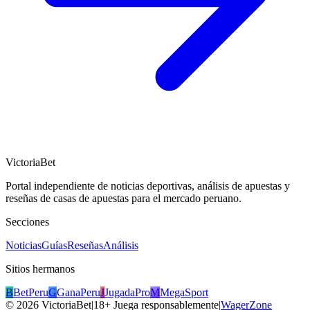
VictoriaBet
Portal independiente de noticias deportivas, análisis de apuestas y
reseñas de casas de apuestas para el mercado peruano.
Secciones
Noticias
Guías
Reseñas
Análisis
Sitios hermanos
B
BetPeru
G
GanaPeru
J
JugadaPro
M
MegaSport
©
2026
VictoriaBet
|
18+ Juega responsablemente
|
WagerZone