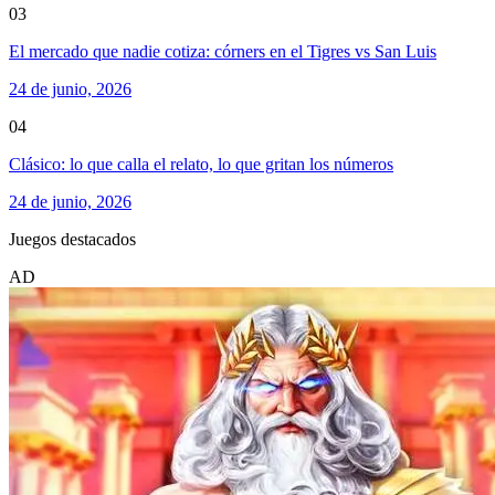
03
El mercado que nadie cotiza: córners en el Tigres vs San Luis
24 de junio, 2026
04
Clásico: lo que calla el relato, lo que gritan los números
24 de junio, 2026
Juegos destacados
AD