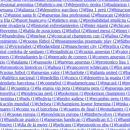
ofesional argentina
(
3
)
#
atletico-mg
(
3
)
#
deportivo riestra
(
3
)
#
palmeiras
(
peruana
(
3
)
#
alianza
(
3
)
#
deportivo garcilaso
(
3
)
#
liga 1 perú
(
3
)
#
binacion
se
(
2
)
#
union santa fe
(
2
)
#
apuestas liga profesional
(
2
)
#
huracan
(
2
)
#
defe
ra fría
(
2
)
#
sport huancayo
(
2
)
#
atletico grau
(
2
)
#
probabilidad implícita
(
ente rivadavia
(
2
)
#
historial enfrentamientos
(
2
)
#
inter miami
(
2
)
#
chicago
#
juventus
(
2
)
#
tabla de posiciones
(
2
)
#
futbol
(
2
)
#
lionel messi
(
2
)
#
inter
(
2
)
#
bundesliga
(
2
)
#
melgar
(
2
)
#
concacaf champions cup
(
2
)
#
laliga
(
2
)
#
n
tenimiento
(
2
)
#
cuotas fútbol
(
2
)
#
tragamonedas pragmatic play
(
2
)
#
fútbo
ni
(
2
)
#
victoriabet
(
2
)
#
bodø/glimt
(
2
)
#
manchester city
(
2
)
#
benfica
(
2
)
#
a
tral cordoba de santiago
(
1
)
#
estadisticas
(
1
)
#
cuotas apuestas
(
1
)
#
valor 
rners
(
1
)
#
estudiantes lp
(
1
)
#
mercado de corners
(
1
)
#
corners apuestas
(
zio
(
1
)
#
atalanta
(
1
)
#
sassuolo
(
1
)
#
tarjetas apuestas
(
1
)
#
pronostico liga 1
)
#
pronosticos historicos
(
1
)
#
altura
(
1
)
#
vancouver whitecaps
(
1
)
#
los ang
#
cuotas futbol
(
1
)
#
apuestas valor
(
1
)
#
charlotte
(
1
)
#
atlanta united
(
1
)
#
ba
1
)
#
atlético nacional
(
1
)
#
medellin
(
1
)
#
cusco
(
1
)
#
deportivo la guaira
(
1
)
#
alendario barcelona
(
1
)
#
conmebol
(
1
)
#
sudamericana
(
1
)
#
macará
(
1
)
#
pr
ial
(
1
)
#
cuantica
(
1
)
#
la granja vip peru
(
1
)
#
granja peru
(
1
)
#
apuestas pe
eportiva
(
1
)
#
tendencias perú
(
1
)
#
pokemon
(
1
)
#
pokemon champions
(
1
rgentina
(
1
)
#
nets
(
1
)
#
bolivia
(
1
)
#
pedro gallese
(
1
)
#
recambio peru
(
1
)
#
r
ficación mundial
(
1
)
#
chelsea
(
1
)
#
champions league femenina
(
1
)
#
tinka
guares
(
1
)
#
como va el barcelona
(
1
)
#
cuartos de final
(
1
)
#
estudiantes
(
1
)
e
(
1
)
#
cuotas europa
(
1
)
#
pronósticos europa
(
1
)
#
timberwolves
(
1
)
#
arsen
(
1
)
#
handicap asiatico
(
1
)
#
apuestas handicap
(
1
)
#
handicap 0.5
(
1
)
#
hand
#
mujer
(
1
)
#
dia de la mujer
(
1
)
#
pelicans
(
1
)
#
pronosticos nba
(
1
)
#
carabo
(
1
)
#
rtp tragamonedas
(
1
)
#
como
(
1
)
#
copa italia
(
1
)
#
kings
(
1
)
#
gestión d