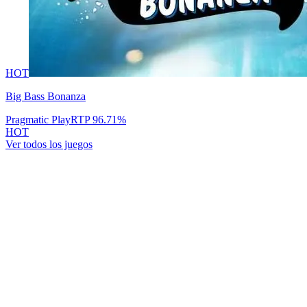
HOT
Big Bass Bonanza
Pragmatic Play
RTP
96.71
%
HOT
Ver todos los juegos