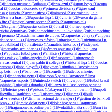
3
)
#
atletico tucuman
(
3
)
#
lanus
(
3
)
#
cruz azul
(
3
)
#
sport boys
(
3
)
#
copa
al
(
3
)
#
cuotas baloncesto
(
3
)
#
primera division
(
2
)
#
tigres uanl
nsa y justicia
(
2
)
#
pronosticos
(
2
)
#
mirassol
(
2
)
#
sarmiento junin
2
)
#
serie a brasil
(
2
)
#
apuestas liga 1
(
2
)
#
vitoria
(
2
)
#
vasco da gama
 fire
(
2
)
#
major league soccer
(
2
)
#
mls
(
2
)
#
apuestas mls
2
)
#
cagliari
(
2
)
#
apuestas online
(
2
)
#
brasil
(
2
)
#
torneo apertura
oticias deportivas
(
2
)
#
slot machine am i in love shine
(
2
)
#
slot machine
l peruano
(
2
)
#
sudamericano de clubes
(
2
)
#
apuestas vóley
(
2
)
#
clippers
tletico san luis
(
1
)
#
apuestas clásico
(
1
)
#
racing club
(
1
)
#
gimnasia l.p.
probabilidad
(
1
)
#
brasileirão
(
1
)
#
análisis histórico
(
1
)
#
independ.
1
)
#
mercados secundarios
(
1
)
#
córners apuestas
(
1
)
#
club tijuana
(
1
)
#
apuestas futbol peru
(
1
)
#
análisis
(
1
)
#
historial apuestas
eles galaxy
(
1
)
#
los angeles fc
(
1
)
#
cf montreal
(
1
)
#
toronto fc
rracas central
(
1
)
#
juan pablo ii college
(
1
)
#
historial liga 1
(
1
)
#
cuotas
caracas
(
1
)
#
nba playoffs
(
1
)
#
neymar
(
1
)
#
milan
(
1
)
#
posiciones
op bets nba
(
1
)
#
baloncesto
(
1
)
#
cornella
(
1
)
#
atletico mineiro
ru
(
1
)
#
tendencias peru
(
1
)
#
maroon 5 peru
(
1
)
#
maroon 5 lima
)
#
apuestas esports
(
1
)
#
nintendo switch
(
1
)
#
liverpool
(
1
)
#
futbol brasil
aphinha
(
1
)
#
aguilas doradas
(
1
)
#
alianza fc
(
1
)
#
selección peruana
(
1
)
#
loterías perú
(
1
)
#
pistons
(
1
)
#
bayern
(
1
)
#
union berlin
(
1
)
#
napoli
#
sevilla
(
1
)
#
atlético grau
(
1
)
#
sarmiento
(
1
)
#
juarez
(
1
)
#
bulls
al vs everton
(
1
)
#
dia internacional de la mujer
(
1
)
#
gestion de bankroll
icap -1
(
1
)
#
precio dolar peru
(
1
)
#
dolar hoy peru
(
1
)
#
apuestas
bo
(
1
)
#
tragamonedas online perú
(
1
)
#
volatilidad alta slot
(
1
)
#
am i in
e bankroll
(
1
)
#
reseña de slots
(
1
)
#
tragamonedas volatilidad
(
1
)
#
slots