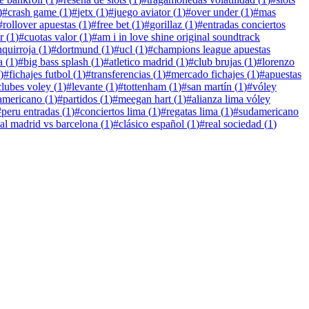
)
#
crash game
(
1
)
#
jetx
(
1
)
#
juego aviator
(
1
)
#
over under
(
1
)
#
mas
#
rollover apuestas
(
1
)
#
free bet
(
1
)
#
gorillaz
(
1
)
#
entradas conciertos
r
(
1
)
#
cuotas valor
(
1
)
#
am i in love shine original soundtrack
nquirroja
(
1
)
#
dortmund
(
1
)
#
ucl
(
1
)
#
champions league apuestas
a
(
1
)
#
big bass splash
(
1
)
#
atletico madrid
(
1
)
#
club brujas
(
1
)
#
lorenzo
)
#
fichajes futbol
(
1
)
#
transferencias
(
1
)
#
mercado fichajes
(
1
)
#
apuestas
lubes voley
(
1
)
#
levante
(
1
)
#
tottenham
(
1
)
#
san martín
(
1
)
#
vóley
americano
(
1
)
#
partidos
(
1
)
#
meegan hart
(
1
)
#
alianza lima vóley
#
peru entradas
(
1
)
#
conciertos lima
(
1
)
#
regatas lima
(
1
)
#
sudamericano
eal madrid vs barcelona
(
1
)
#
clásico español
(
1
)
#
real sociedad
(
1
)