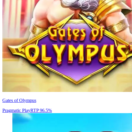
Gates of Olympus
Pragmatic Play
RTP
96.5
%