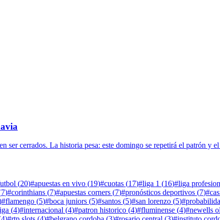
davia
ser cerrados. La historia pesa: este domingo se repetirá el patrón y el 
futbol
(
20
)
#
apuestas en vivo
(
19
)
#
cuotas
(
17
)
#
liga 1
(
16
)
#
liga profesion
(
7
)
#
corinthians
(
7
)
#
apuestas corners
(
7
)
#
pronósticos deportivos
(
7
)
#
cas
)
#
flamengo
(
5
)
#
boca juniors
(
5
)
#
santos
(
5
)
#
san lorenzo
(
5
)
#
probabilid
liga
(
4
)
#
internacional
(
4
)
#
patron historico
(
4
)
#
fluminense
(
4
)
#
newells o
(
4
)
#
rtp slots
(
4
)
#
belgrano cordoba
(
3
)
#
rosario central
(
3
)
#
instituto cord