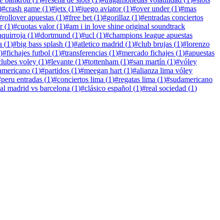
)
#
crash game
(
1
)
#
jetx
(
1
)
#
juego aviator
(
1
)
#
over under
(
1
)
#
mas
#
rollover apuestas
(
1
)
#
free bet
(
1
)
#
gorillaz
(
1
)
#
entradas conciertos
r
(
1
)
#
cuotas valor
(
1
)
#
am i in love shine original soundtrack
nquirroja
(
1
)
#
dortmund
(
1
)
#
ucl
(
1
)
#
champions league apuestas
a
(
1
)
#
big bass splash
(
1
)
#
atletico madrid
(
1
)
#
club brujas
(
1
)
#
lorenzo
)
#
fichajes futbol
(
1
)
#
transferencias
(
1
)
#
mercado fichajes
(
1
)
#
apuestas
lubes voley
(
1
)
#
levante
(
1
)
#
tottenham
(
1
)
#
san martín
(
1
)
#
vóley
americano
(
1
)
#
partidos
(
1
)
#
meegan hart
(
1
)
#
alianza lima vóley
#
peru entradas
(
1
)
#
conciertos lima
(
1
)
#
regatas lima
(
1
)
#
sudamericano
eal madrid vs barcelona
(
1
)
#
clásico español
(
1
)
#
real sociedad
(
1
)