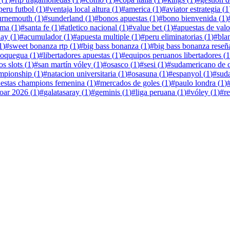
 peru futbol
(
1
)
#
ventaja local altura
(
1
)
#
america
(
1
)
#
aviator estrategia
(
1
urnemouth
(
1
)
#
sunderland
(
1
)
#
bonos apuestas
(
1
)
#
bono bienvenida
(
1
)
rma
(
1
)
#
santa fe
(
1
)
#
atletico nacional
(
1
)
#
value bet
(
1
)
#
apuestas de valo
lay
(
1
)
#
acumulador
(
1
)
#
apuesta multiple
(
1
)
#
peru eliminatorias
(
1
)
#
bla
1
)
#
sweet bonanza rtp
(
1
)
#
big bass bonanza
(
1
)
#
big bass bonanza reseñ
oquegua
(
1
)
#
libertadores apuestas
(
1
)
#
equipos peruanos libertadores
(
1
s slots
(
1
)
#
san martín vóley
(
1
)
#
osasco
(
1
)
#
sesi
(
1
)
#
sudamericano de c
mpionship
(
1
)
#
natacion universitaria
(
1
)
#
osasuna
(
1
)
#
espanyol
(
1
)
#
sud
estas champions femenina
(
1
)
#
mercados de goles
(
1
)
#
paulo londra
(
1
)
coar 2026
(
1
)
#
galatasaray
(
1
)
#
geminis
(
1
)
#
liga peruana
(
1
)
#
vóley
(
1
)
#
r