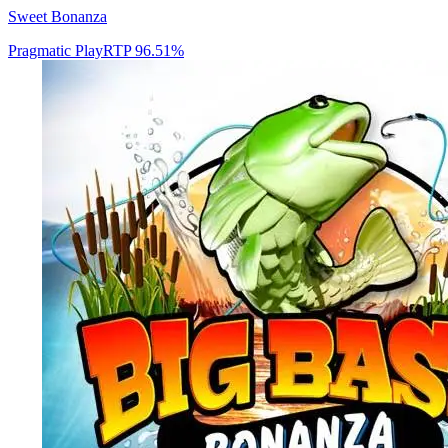
Sweet Bonanza
Pragmatic Play
RTP
96.51
%