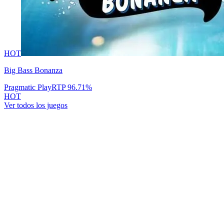
HOT
Big Bass Bonanza
Pragmatic Play
RTP
96.71
%
HOT
Ver todos los juegos