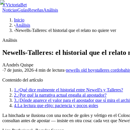
V
VictoriaBet
Noticias
Guías
Reseñas
Análisis
Inicio
›
Análisis
›
Newells-Talleres: el historial que el relato no quiere ver
Análisis
Newells-Talleres: el historial que el relato
A
Andrés Quispe
·
7 de junio, 2026
·
4 min
de lectura
·
newells old boys
talleres cordoba
hi
Contenido del artículo
1.
¿Qué dice realmente el historial entre Newell's y Talleres?
2.
¿Por qué la narrativa actual engaña al apostador?
3.
¿Dónde aparece el valor para el apostador que sí mira el arch
4.
La lectura que elijo: paciencia y pocos goles
La hinchada se ilusiona con una noche de goles y vértigo en el Coloso
consultan antes de apostar — insiste en otra cosa: cada vez que Newell