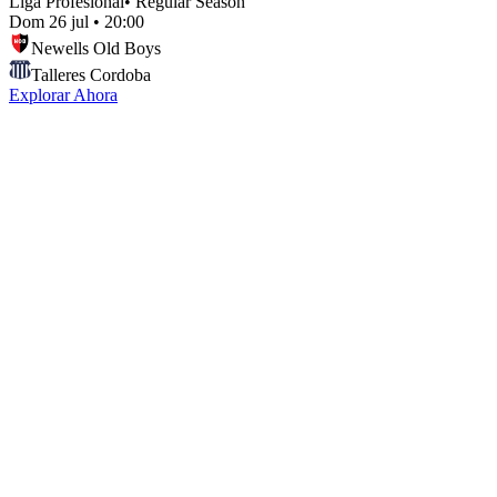
Liga Profesional
•
Regular Season
Dom 26 jul
•
20:00
Newells Old Boys
Talleres Cordoba
Explorar Ahora