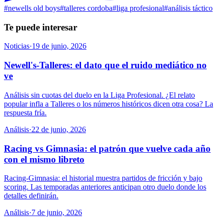
#
newells old boys
#
talleres cordoba
#
liga profesional
#
análisis táctico
Te puede interesar
Noticias
·
19 de junio, 2026
Newell's-Talleres: el dato que el ruido mediático no
ve
Análisis sin cuotas del duelo en la Liga Profesional. ¿El relato
popular infla a Talleres o los números históricos dicen otra cosa? La
respuesta fría.
Análisis
·
22 de junio, 2026
Racing vs Gimnasia: el patrón que vuelve cada año
con el mismo libreto
Racing-Gimnasia: el historial muestra partidos de fricción y bajo
scoring. Las temporadas anteriores anticipan otro duelo donde los
detalles definirán.
Análisis
·
7 de junio, 2026