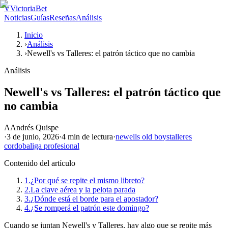
V
VictoriaBet
Noticias
Guías
Reseñas
Análisis
Inicio
›
Análisis
›
Newell's vs Talleres: el patrón táctico que no cambia
Análisis
Newell's vs Talleres: el patrón táctico que
no cambia
A
Andrés Quispe
·
3 de junio, 2026
·
4 min
de lectura
·
newells old boys
talleres
cordoba
liga profesional
Contenido del artículo
1.
¿Por qué se repite el mismo libreto?
2.
La clave aérea y la pelota parada
3.
¿Dónde está el borde para el apostador?
4.
¿Se romperá el patrón este domingo?
Cuando se juntan Newell's y Talleres, hay algo que se repite más