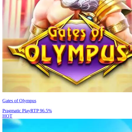
Gates of Olympus
Pragmatic Play
RTP
96.5
%
HOT