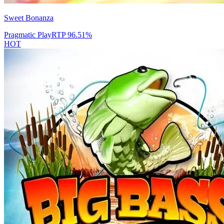
Sweet Bonanza
Pragmatic Play
RTP
96.51
%
HOT