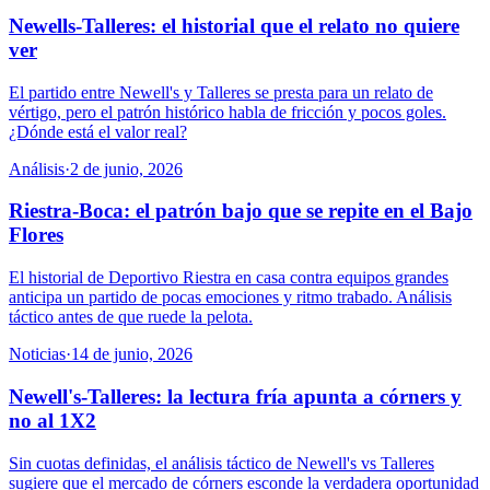
Newells-Talleres: el historial que el relato no quiere
ver
El partido entre Newell's y Talleres se presta para un relato de
vértigo, pero el patrón histórico habla de fricción y pocos goles.
¿Dónde está el valor real?
Análisis
·
2 de junio, 2026
Riestra-Boca: el patrón bajo que se repite en el Bajo
Flores
El historial de Deportivo Riestra en casa contra equipos grandes
anticipa un partido de pocas emociones y ritmo trabado. Análisis
táctico antes de que ruede la pelota.
Noticias
·
14 de junio, 2026
Newell's-Talleres: la lectura fría apunta a córners y
no al 1X2
Sin cuotas definidas, el análisis táctico de Newell's vs Talleres
sugiere que el mercado de córners esconde la verdadera oportunidad