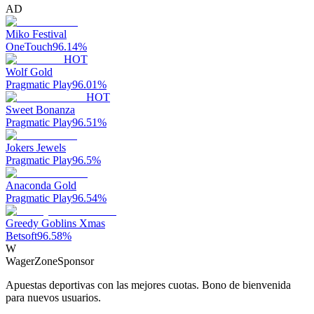
AD
Miko Festival
OneTouch
96.14
%
HOT
Wolf Gold
Pragmatic Play
96.01
%
HOT
Sweet Bonanza
Pragmatic Play
96.51
%
Jokers Jewels
Pragmatic Play
96.5
%
Anaconda Gold
Pragmatic Play
96.54
%
Greedy Goblins Xmas
Betsoft
96.58
%
W
WagerZone
Sponsor
Apuestas deportivas con las mejores cuotas. Bono de bienvenida
para nuevos usuarios.