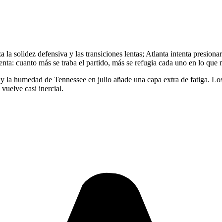
za la solidez defensiva y las transiciones lentas; Atlanta intenta presion
enta: cuanto más se traba el partido, más se refugia cada uno en lo que 
 y la humedad de Tennessee en julio añade una capa extra de fatiga. Lo
vuelve casi inercial.