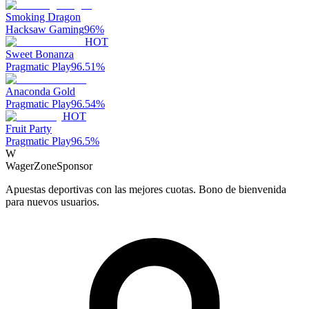
Smoking Dragon
Hacksaw Gaming
96
%
HOT
Sweet Bonanza
Pragmatic Play
96.51
%
Anaconda Gold
Pragmatic Play
96.54
%
HOT
Fruit Party
Pragmatic Play
96.5
%
W
WagerZone
Sponsor
Apuestas deportivas con las mejores cuotas. Bono de bienvenida
para nuevos usuarios.