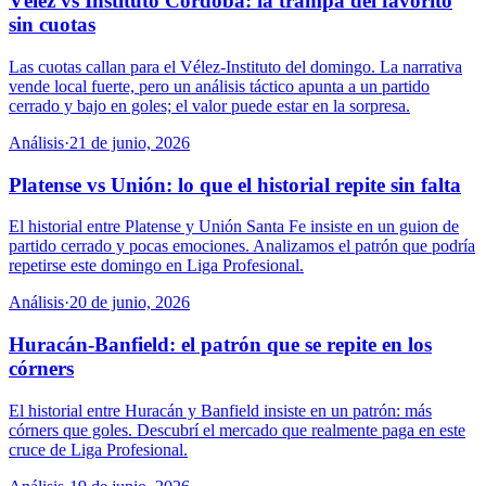
Vélez vs Instituto Córdoba: la trampa del favorito
sin cuotas
Las cuotas callan para el Vélez-Instituto del domingo. La narrativa
vende local fuerte, pero un análisis táctico apunta a un partido
cerrado y bajo en goles; el valor puede estar en la sorpresa.
Análisis
·
21 de junio, 2026
Platense vs Unión: lo que el historial repite sin falta
El historial entre Platense y Unión Santa Fe insiste en un guion de
partido cerrado y pocas emociones. Analizamos el patrón que podría
repetirse este domingo en Liga Profesional.
Análisis
·
20 de junio, 2026
Huracán-Banfield: el patrón que se repite en los
córners
El historial entre Huracán y Banfield insiste en un patrón: más
córners que goles. Descubrí el mercado que realmente paga en este
cruce de Liga Profesional.