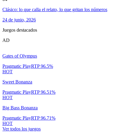
Clásico: lo que calla el relato, lo que gritan los números
24 de junio, 2026
Juegos destacados
AD
Gates of Olympus
Pragmatic Play
RTP
96.5
%
HOT
Sweet Bonanza
Pragmatic Play
RTP
96.51
%
HOT
Big Bass Bonanza
Pragmatic Play
RTP
96.71
%
HOT
Ver todos los juegos