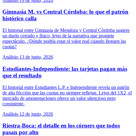
Análisis
·
19 de junio, 2026
Gimnasia M. vs Central Córdoba: lo que el patrón
histórico calla
El historial entre Gimnasia de Mendoza y Central Córdoba sugiere
un duelo cerrado y físico, lejos de la narrativa que promete
espectáculo. ¿Dónde podría estar el valor real cuando lleguen las
cuotas?
Análisis
·
13 de junio, 2026
Estudiantes-Independiente: las tarjetas pagan más
que el resultado
El historial entre Estudiantes L.P. e Independiente revela un patrón
de alta fricción que las cuotas no siempre reflejan. Lejos del 1X2, el
mercado de amonestaciones ofrece un valor silencioso pero
consistente.
Análisis
·
12 de junio, 2026
Riestra-Boca: el detalle en los córners que todos
pasan por alto