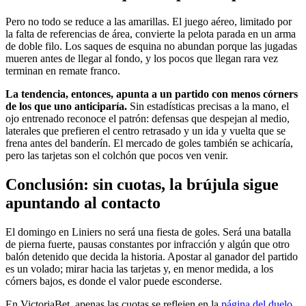
Pero no todo se reduce a las amarillas. El juego aéreo, limitado por
la falta de referencias de área, convierte la pelota parada en un arma
de doble filo. Los saques de esquina no abundan porque las jugadas
mueren antes de llegar al fondo, y los pocos que llegan rara vez
terminan en remate franco.
La tendencia, entonces, apunta a un partido con menos córners
de los que uno anticiparía.
Sin estadísticas precisas a la mano, el
ojo entrenado reconoce el patrón: defensas que despejan al medio,
laterales que prefieren el centro retrasado y un ida y vuelta que se
frena antes del banderín. El mercado de goles también se achicaría,
pero las tarjetas son el colchón que pocos ven venir.
Conclusión: sin cuotas, la brújula sigue
apuntando al contacto
El domingo en Liniers no será una fiesta de goles. Será una batalla
de pierna fuerte, pausas constantes por infracción y algún que otro
balón detenido que decida la historia. Apostar al ganador del partido
es un volado; mirar hacia las tarjetas y, en menor medida, a los
córners bajos, es donde el valor puede esconderse.
En VictoriaBet, apenas las cuotas se reflejen en la
página del duelo
,