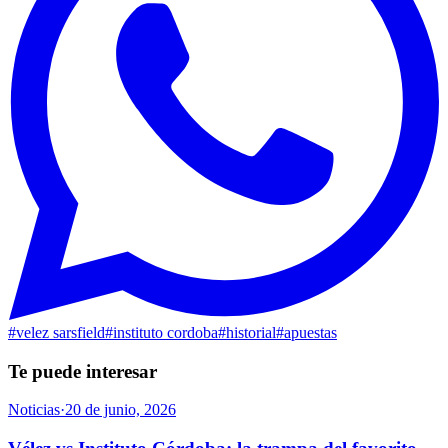
#
velez sarsfield
#
instituto cordoba
#
historial
#
apuestas
Te puede interesar
Noticias
·
20 de junio, 2026