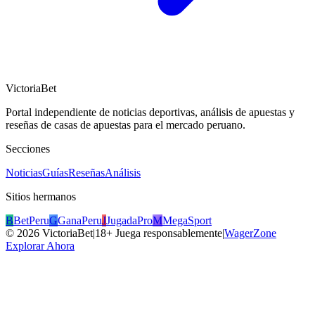
VictoriaBet
Portal independiente de noticias deportivas, análisis de apuestas y
reseñas de casas de apuestas para el mercado peruano.
Secciones
Noticias
Guías
Reseñas
Análisis
Sitios hermanos
B
BetPeru
G
GanaPeru
J
JugadaPro
M
MegaSport
©
2026
VictoriaBet
|
18+ Juega responsablemente
|
WagerZone
Explorar Ahora