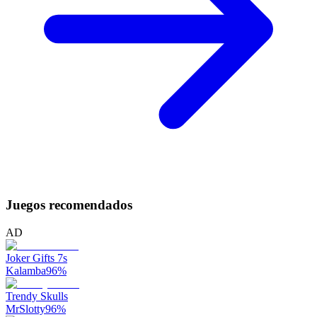
Juegos recomendados
AD
Joker Gifts 7s
Kalamba
96
%
Trendy Skulls
MrSlotty
96
%