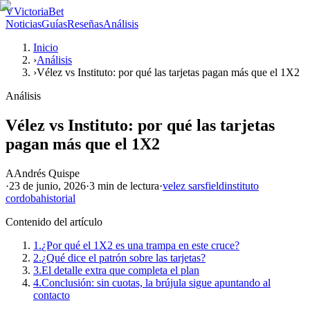
V
VictoriaBet
Noticias
Guías
Reseñas
Análisis
Inicio
›
Análisis
›
Vélez vs Instituto: por qué las tarjetas pagan más que el 1X2
Análisis
Vélez vs Instituto: por qué las tarjetas
pagan más que el 1X2
A
Andrés Quispe
·
23 de junio, 2026
·
3 min
de lectura
·
velez sarsfield
instituto
cordoba
historial
Contenido del artículo
1.
¿Por qué el 1X2 es una trampa en este cruce?
2.
¿Qué dice el patrón sobre las tarjetas?
3.
El detalle extra que completa el plan
4.
Conclusión: sin cuotas, la brújula sigue apuntando al
contacto