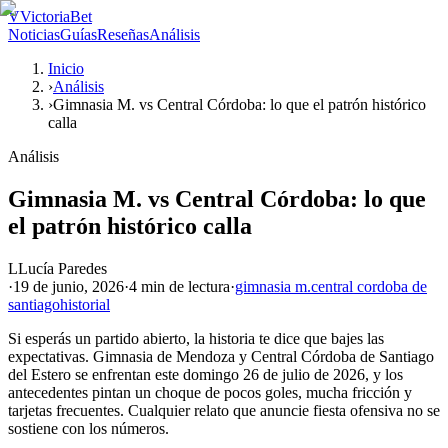
V
VictoriaBet
Noticias
Guías
Reseñas
Análisis
Inicio
›
Análisis
›
Gimnasia M. vs Central Córdoba: lo que el patrón histórico
calla
Análisis
Gimnasia M. vs Central Córdoba: lo que
el patrón histórico calla
L
Lucía Paredes
·
19 de junio, 2026
·
4 min
de lectura
·
gimnasia m.
central cordoba de
santiago
historial
Si esperás un partido abierto, la historia te dice que bajes las
expectativas. Gimnasia de Mendoza y Central Córdoba de Santiago
del Estero se enfrentan este domingo 26 de julio de 2026, y los
antecedentes pintan un choque de pocos goles, mucha fricción y
tarjetas frecuentes. Cualquier relato que anuncie fiesta ofensiva no se
sostiene con los números.