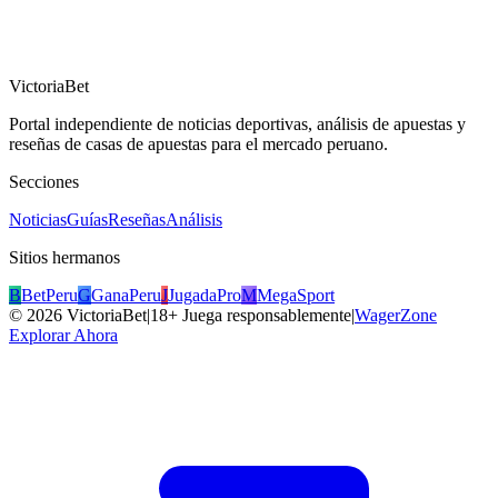
VictoriaBet
Portal independiente de noticias deportivas, análisis de apuestas y
reseñas de casas de apuestas para el mercado peruano.
Secciones
Noticias
Guías
Reseñas
Análisis
Sitios hermanos
B
BetPeru
G
GanaPeru
J
JugadaPro
M
MegaSport
©
2026
VictoriaBet
|
18+ Juega responsablemente
|
WagerZone
Explorar Ahora