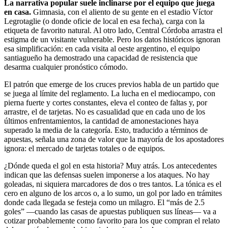
La narrativa popular suele inclinarse por el equipo que juega
en casa.
Gimnasia, con el aliento de su gente en el estadio Víctor
Legrotaglie (o donde oficie de local en esa fecha), carga con la
etiqueta de favorito natural. Al otro lado, Central Córdoba arrastra el
estigma de un visitante vulnerable. Pero los datos históricos ignoran
esa simplificación: en cada visita al oeste argentino, el equipo
santiagueño ha demostrado una capacidad de resistencia que
desarma cualquier pronóstico cómodo.
El patrón que emerge de los cruces previos habla de un partido que
se juega al límite del reglamento. La lucha en el mediocampo, con
pierna fuerte y cortes constantes, eleva el conteo de faltas y, por
arrastre, el de tarjetas. No es casualidad que en cada uno de los
últimos enfrentamientos, la cantidad de amonestaciones haya
superado la media de la categoría. Esto, traducido a términos de
apuestas, señala una zona de valor que la mayoría de los apostadores
ignora: el mercado de tarjetas totales o de equipos.
¿Dónde queda el gol en esta historia? Muy atrás. Los antecedentes
indican que las defensas suelen imponerse a los ataques. No hay
goleadas, ni siquiera marcadores de dos o tres tantos. La tónica es el
cero en alguno de los arcos o, a lo sumo, un gol por lado en trámites
donde cada llegada se festeja como un milagro. El “más de 2.5
goles” —cuando las casas de apuestas publiquen sus líneas— va a
cotizar probablemente como favorito para los que compran el relato