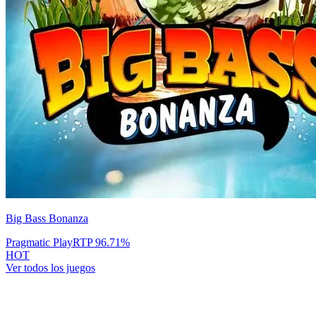
Big Bass Bonanza
Pragmatic Play
RTP
96.71
%
HOT
Ver todos los juegos