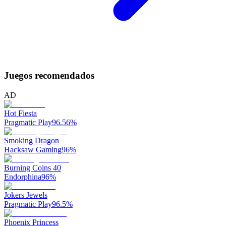
Juegos recomendados
AD
Hot Fiesta
Pragmatic Play
96.56
%
Smoking Dragon
Hacksaw Gaming
96
%
Burning Coins 40
Endorphina
96
%
Jokers Jewels
Pragmatic Play
96.5
%
Phoenix Princess