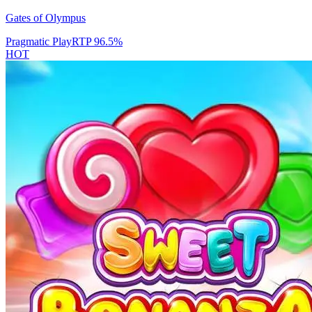
Gates of Olympus
Pragmatic Play
RTP
96.5
%
HOT