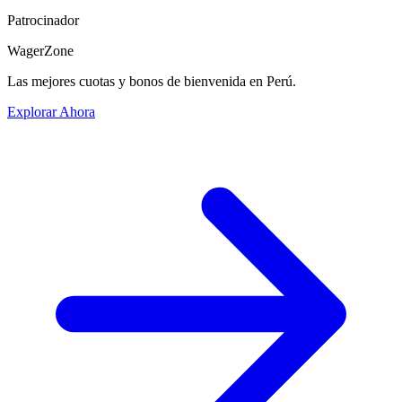
Patrocinador
WagerZone
Las mejores cuotas y bonos de bienvenida en Perú.
Explorar Ahora