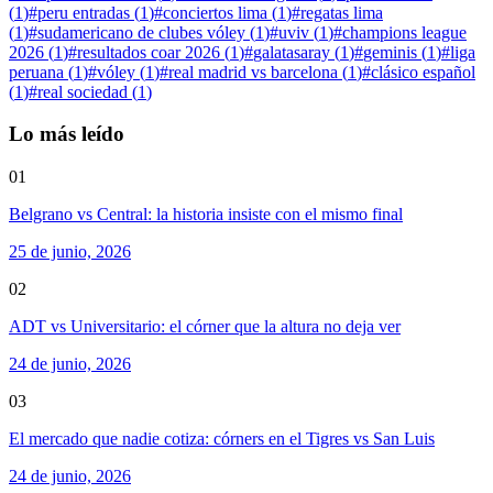
(
1
)
#
peru entradas
(
1
)
#
conciertos lima
(
1
)
#
regatas lima
(
1
)
#
sudamericano de clubes vóley
(
1
)
#
uviv
(
1
)
#
champions league
2026
(
1
)
#
resultados coar 2026
(
1
)
#
galatasaray
(
1
)
#
geminis
(
1
)
#
liga
peruana
(
1
)
#
vóley
(
1
)
#
real madrid vs barcelona
(
1
)
#
clásico español
(
1
)
#
real sociedad
(
1
)
Lo más leído
01
Belgrano vs Central: la historia insiste con el mismo final
25 de junio, 2026
02
ADT vs Universitario: el córner que la altura no deja ver
24 de junio, 2026
03
El mercado que nadie cotiza: córners en el Tigres vs San Luis
24 de junio, 2026