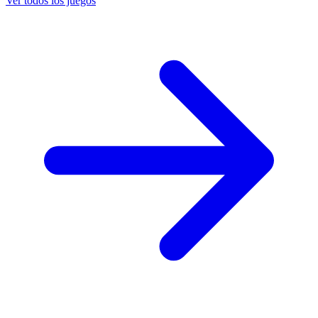
Ver todos los juegos