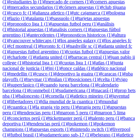
(
1
)
#
estudiantes lp
(
1
)
#
mercado de corners
(
1
)
#
corners apuestas
(
1
)
#
mercados secundarios
(
1
)
#
córners apuestas
(
1
)
#
club tijuana
(
1
)
#
cusco fc
(
1
)
#
alianza atletico
(
1
)
#
utc cajamarca
(
1
)
#
bologna
(
1
)
#
lazio
(
1
)
#
atalanta
(
1
)
#
sassuolo
(
1
)
#
tarjetas apuestas
(
1
)
#
pronostico liga 1
(
1
)
#
apuestas futbol peru
(
1
)
#
análisis
(
1
)
#
historial apuestas
(
1
)
#
analisis corners
(
1
)
#
apuestas fútbol
argentino
(
1
)
#
antecedentes
(
1
)
#
pronosticos historicos
(
1
)
#
altura
(
1
)
#
vancouver whitecaps
(
1
)
#
los angeles galaxy
(
1
)
#
los angeles fc
(
1
)
#
cf montreal
(
1
)
#
toronto fc
(
1
)
#
nashville sc
(
1
)
#
atlanta united fc
(
1
)
#
apuestas futbol argentino
(
1
)
#
cuotas futbol
(
1
)
#
apuestas valor
(
1
)
#
charlotte
(
1
)
#
atlanta united
(
1
)
#
barracas central
(
1
)
#
juan pablo ii
college
(
1
)
#
historial liga 1
(
1
)
#
cuotas liga 1
(
1
)
#
atlas
(
1
)
#
junta
nacional de justicia
(
1
)
#
jnj
(
1
)
#
once caldas
(
1
)
#
atlético nacional
(
1
)
#
medellin
(
1
)
#
cusco
(
1
)
#
deportivo la guaira
(
1
)
#
caracas
(
1
)
#
nba
playoffs
(
1
)
#
neymar
(
1
)
#
milan
(
1
)
#
posiciones
(
1
)
#
celta
(
1
)
#
vigo
(
1
)
#
superclasico
(
1
)
#
cuando juega barcelona
(
1
)
#
calendario
barcelona
(
1
)
#
conmebol
(
1
)
#
sudamericana
(
1
)
#
macará
(
1
)
#
prop bets
nba
(
1
)
#
baloncesto
(
1
)
#
cornella
(
1
)
#
atletico mineiro
(
1
)
#
juventud
(
1
)
#
libertadores
(
1
)
#
dia mundial de la cuantica
(
1
)
#
mundial
(
1
)
#
cuantica
(
1
)
#
la granja vip peru
(
1
)
#
granja peru
(
1
)
#
apuestas
peru
(
1
)
#
tendencias peru
(
1
)
#
maroon 5 peru
(
1
)
#
maroon 5 lima
(
1
)
#
conciertos perú
(
1
)
#
ticketmaster perú
(
1
)
#
talento peru
(
1
)
#
banca
deportiva
(
1
)
#
tendencias perú
(
1
)
#
pokemon
(
1
)
#
pokemon
champions
(
1
)
#
apuestas esports
(
1
)
#
nintendo switch
(
1
)
#
liverpool
(
1
)
#
futbol brasil
(
1
)
#
sudamericano sub-17
(
1
)
#
belgrano
(
1
)
#
atletico