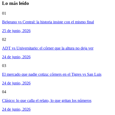
Lo más leído
01
Belgrano vs Central: la historia insiste con el mismo final
25 de junio, 2026
02
ADT vs Universitario: el córner que la altura no deja ver
24 de junio, 2026
03
El mercado que nadie cotiza: córners en el Tigres vs San Luis
24 de junio, 2026
04
Clásico: lo que calla el relato, lo que gritan los números
24 de junio, 2026