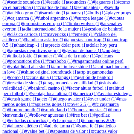
(
1
)
#
seattle sounders
(
1
)
#
seattle
(
1
)
#
sounders
(
1
)
#
jaguares
(
1
)
#
como
va el barcelona
(
1
)
#
cuartos de final
(
1
)
#
estudiantes
(
1
)
#
sevilla
(
1
)
#
atlético grau
(
1
)
#
sarmiento
(
1
)
#
juarez
(
1
)
#
bulls
(
1
)
#
player props
(
1
)
#
cajamarca
(
1
)
#
futbol argentino
(
1
)
#
europa league
(
1
)
#
cuotas
europa
(
1
)
#
pronósticos europa
(
1
)
#
timberwolves
(
1
)
#
arsenal vs
everton
(
1
)
#
dia internacional de la mujer
(
1
)
#
gestion de bankroll
(
1
)
#
clásico carioca
(
1
)
#
mavericks
(
1
)
#
emelec
(
1
)
#
clásico del
astillero
(
1
)
#
handicap asiatico
(
1
)
#
apuestas handicap
(
1
)
#
handicap
0.5
(
1
)
#
handicap -1
(
1
)
#
precio dolar peru
(
1
)
#
dolar hoy peru
(
1
)
#
apuestas deportivas peru
(
1
)
#
gestion de banca
(
1
)
#
nuggets
(
1
)
#
nikola jokic
(
1
)
#
mujer
(
1
)
#
dia de la mujer
(
1
)
#
pelicans
(
1
)
#
pronosticos nba
(
1
)
#
carabobo
(
1
)
#
tragamonedas online perú
(
1
)
#
volatilidad alta slot
(
1
)
#
am i in love shine
(
1
)
#
slot machine am i
in love
(
1
)
#
shine original soundtrack
(
1
)
#
rtp tragamonedas
(
1
)
#
como
(
1
)
#
copa italia
(
1
)
#
kings
(
1
)
#
gestión de bankroll
(
1
)
#
reseña de slots
(
1
)
#
tragamonedas volatilidad
(
1
)
#
slots alta
volatilidad
(
1
)
#
bankroll casino
(
1
)
#
factor altura futbol
(
1
)
#
altitud
peru futbol
(
1
)
#
ventaja local altura
(
1
)
#
america
(
1
)
#
aviator estrategia
(
1
)
#
crash game
(
1
)
#
jetx
(
1
)
#
juego aviator
(
1
)
#
over under
(
1
)
#
mas
menos goles
(
1
)
#
apuestas goles
(
1
)
#
over 2.5
(
1
)
#
fc cajamarca
(
1
)
#
bournemouth
(
1
)
#
sunderland
(
1
)
#
bonos apuestas
(
1
)
#
bono
bienvenida
(
1
)
#
rollover apuestas
(
1
)
#
free bet
(
1
)
#
gorillaz
(
1
)
#
entradas conciertos
(
1
)
#
champions
(
1
)
#
champions 2026
(
1
)
#
alianza atlético
(
1
)
#
adt de tarma
(
1
)
#
santa fe
(
1
)
#
atletico
nacional
(
1
)
#
value bet
(
1
)
#
apuestas de valor
(
1
)
#
cuotas valor