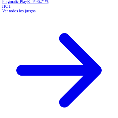
Pragmatic Play
RTP
96.71
%
HOT
Ver todos los juegos