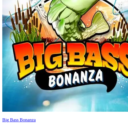
Big Bass Bonanza