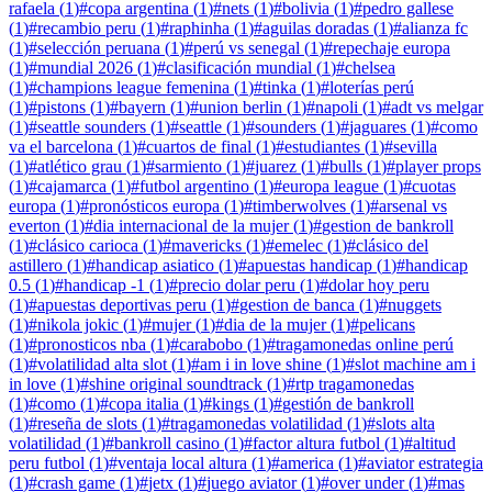
rafaela
(
1
)
#
copa argentina
(
1
)
#
nets
(
1
)
#
bolivia
(
1
)
#
pedro gallese
(
1
)
#
recambio peru
(
1
)
#
raphinha
(
1
)
#
aguilas doradas
(
1
)
#
alianza fc
(
1
)
#
selección peruana
(
1
)
#
perú vs senegal
(
1
)
#
repechaje europa
(
1
)
#
mundial 2026
(
1
)
#
clasificación mundial
(
1
)
#
chelsea
(
1
)
#
champions league femenina
(
1
)
#
tinka
(
1
)
#
loterías perú
(
1
)
#
pistons
(
1
)
#
bayern
(
1
)
#
union berlin
(
1
)
#
napoli
(
1
)
#
adt vs melgar
(
1
)
#
seattle sounders
(
1
)
#
seattle
(
1
)
#
sounders
(
1
)
#
jaguares
(
1
)
#
como
va el barcelona
(
1
)
#
cuartos de final
(
1
)
#
estudiantes
(
1
)
#
sevilla
(
1
)
#
atlético grau
(
1
)
#
sarmiento
(
1
)
#
juarez
(
1
)
#
bulls
(
1
)
#
player props
(
1
)
#
cajamarca
(
1
)
#
futbol argentino
(
1
)
#
europa league
(
1
)
#
cuotas
europa
(
1
)
#
pronósticos europa
(
1
)
#
timberwolves
(
1
)
#
arsenal vs
everton
(
1
)
#
dia internacional de la mujer
(
1
)
#
gestion de bankroll
(
1
)
#
clásico carioca
(
1
)
#
mavericks
(
1
)
#
emelec
(
1
)
#
clásico del
astillero
(
1
)
#
handicap asiatico
(
1
)
#
apuestas handicap
(
1
)
#
handicap
0.5
(
1
)
#
handicap -1
(
1
)
#
precio dolar peru
(
1
)
#
dolar hoy peru
(
1
)
#
apuestas deportivas peru
(
1
)
#
gestion de banca
(
1
)
#
nuggets
(
1
)
#
nikola jokic
(
1
)
#
mujer
(
1
)
#
dia de la mujer
(
1
)
#
pelicans
(
1
)
#
pronosticos nba
(
1
)
#
carabobo
(
1
)
#
tragamonedas online perú
(
1
)
#
volatilidad alta slot
(
1
)
#
am i in love shine
(
1
)
#
slot machine am i
in love
(
1
)
#
shine original soundtrack
(
1
)
#
rtp tragamonedas
(
1
)
#
como
(
1
)
#
copa italia
(
1
)
#
kings
(
1
)
#
gestión de bankroll
(
1
)
#
reseña de slots
(
1
)
#
tragamonedas volatilidad
(
1
)
#
slots alta
volatilidad
(
1
)
#
bankroll casino
(
1
)
#
factor altura futbol
(
1
)
#
altitud
peru futbol
(
1
)
#
ventaja local altura
(
1
)
#
america
(
1
)
#
aviator estrategia
(
1
)
#
crash game
(
1
)
#
jetx
(
1
)
#
juego aviator
(
1
)
#
over under
(
1
)
#
mas