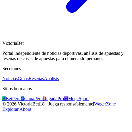
VictoriaBet
Portal independiente de noticias deportivas, análisis de apuestas y
reseñas de casas de apuestas para el mercado peruano.
Secciones
Noticias
Guías
Reseñas
Análisis
Sitios hermanos
B
BetPeru
G
GanaPeru
J
JugadaPro
M
MegaSport
©
2026
VictoriaBet
|
18+ Juega responsablemente
|
WagerZone
Explorar Ahora