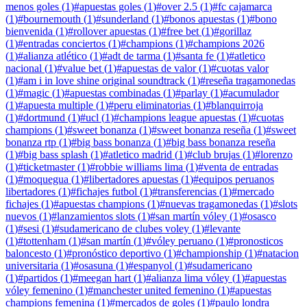
menos goles
(
1
)
#
apuestas goles
(
1
)
#
over 2.5
(
1
)
#
fc cajamarca
(
1
)
#
bournemouth
(
1
)
#
sunderland
(
1
)
#
bonos apuestas
(
1
)
#
bono
bienvenida
(
1
)
#
rollover apuestas
(
1
)
#
free bet
(
1
)
#
gorillaz
(
1
)
#
entradas conciertos
(
1
)
#
champions
(
1
)
#
champions 2026
(
1
)
#
alianza atlético
(
1
)
#
adt de tarma
(
1
)
#
santa fe
(
1
)
#
atletico
nacional
(
1
)
#
value bet
(
1
)
#
apuestas de valor
(
1
)
#
cuotas valor
(
1
)
#
am i in love shine original soundtrack
(
1
)
#
reseña tragamonedas
(
1
)
#
magic
(
1
)
#
apuestas combinadas
(
1
)
#
parlay
(
1
)
#
acumulador
(
1
)
#
apuesta multiple
(
1
)
#
peru eliminatorias
(
1
)
#
blanquirroja
(
1
)
#
dortmund
(
1
)
#
ucl
(
1
)
#
champions league apuestas
(
1
)
#
cuotas
champions
(
1
)
#
sweet bonanza
(
1
)
#
sweet bonanza reseña
(
1
)
#
sweet
bonanza rtp
(
1
)
#
big bass bonanza
(
1
)
#
big bass bonanza reseña
(
1
)
#
big bass splash
(
1
)
#
atletico madrid
(
1
)
#
club brujas
(
1
)
#
lorenzo
(
1
)
#
ticketmaster
(
1
)
#
robbie williams lima
(
1
)
#
venta de entradas
(
1
)
#
moquegua
(
1
)
#
libertadores apuestas
(
1
)
#
equipos peruanos
libertadores
(
1
)
#
fichajes futbol
(
1
)
#
transferencias
(
1
)
#
mercado
fichajes
(
1
)
#
apuestas champions
(
1
)
#
nuevas tragamonedas
(
1
)
#
slots
nuevos
(
1
)
#
lanzamientos slots
(
1
)
#
san martín vóley
(
1
)
#
osasco
(
1
)
#
sesi
(
1
)
#
sudamericano de clubes voley
(
1
)
#
levante
(
1
)
#
tottenham
(
1
)
#
san martín
(
1
)
#
vóley peruano
(
1
)
#
pronosticos
baloncesto
(
1
)
#
pronóstico deportivo
(
1
)
#
championship
(
1
)
#
natacion
universitaria
(
1
)
#
osasuna
(
1
)
#
espanyol
(
1
)
#
sudamericano
(
1
)
#
partidos
(
1
)
#
meegan hart
(
1
)
#
alianza lima vóley
(
1
)
#
apuestas
vóley femenino
(
1
)
#
manchester united femenino
(
1
)
#
apuestas
champions femenina
(
1
)
#
mercados de goles
(
1
)
#
paulo londra