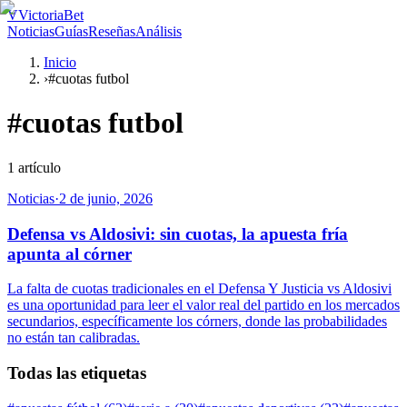
V
VictoriaBet
Noticias
Guías
Reseñas
Análisis
Inicio
›
#cuotas futbol
#
cuotas futbol
1
artículo
Noticias
·
2 de junio, 2026
Defensa vs Aldosivi: sin cuotas, la apuesta fría
apunta al córner
La falta de cuotas tradicionales en el Defensa Y Justicia vs Aldosivi
es una oportunidad para leer el valor real del partido en los mercados
secundarios, específicamente los córners, donde las probabilidades
no están tan calibradas.
Todas las etiquetas