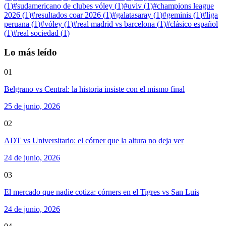
(
1
)
#
sudamericano de clubes vóley
(
1
)
#
uviv
(
1
)
#
champions league
2026
(
1
)
#
resultados coar 2026
(
1
)
#
galatasaray
(
1
)
#
geminis
(
1
)
#
liga
peruana
(
1
)
#
vóley
(
1
)
#
real madrid vs barcelona
(
1
)
#
clásico español
(
1
)
#
real sociedad
(
1
)
Lo más leído
01
Belgrano vs Central: la historia insiste con el mismo final
25 de junio, 2026
02
ADT vs Universitario: el córner que la altura no deja ver
24 de junio, 2026
03
El mercado que nadie cotiza: córners en el Tigres vs San Luis
24 de junio, 2026