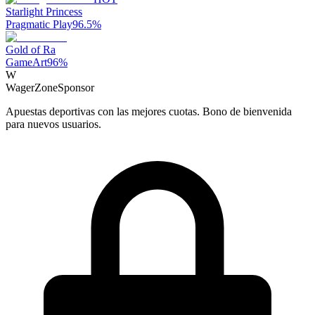
Starlight Princess
Pragmatic Play
96.5
%
Gold of Ra
GameArt
96
%
W
WagerZone
Sponsor
Apuestas deportivas con las mejores cuotas. Bono de bienvenida
para nuevos usuarios.