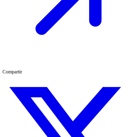
Compartir