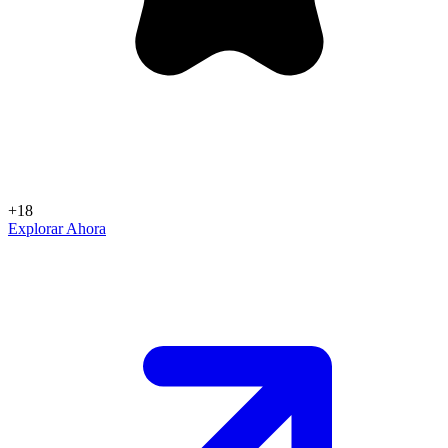
+18
Explorar Ahora