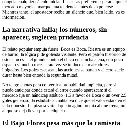
congela cualquier cálculo inicial. Las casas prefieren esperar a que el
mercado mayorista marque una tendencia antes de exponerse.
Mientras tanto, el apostador recibe un silencio que, bien leído, ya es
información.
La narrativa infla; los números, sin
aparecer, sugieren prudencia
El relato popular empuja fuerte: Boca es Boca, Riestra es un equipo
de barrio, la lógica pide goleada visitante. Pero el patrón histórico de
estos cruces —el grande contra el chico en cancha ajena, con poco
espacio y mucho roce— rara vez se traduce en marcadores
holgados. Los goles escasean, las acciones se parten y el cero suele
durar hasta bien entrada la segunda mitad.
No tengo cuotas para convertir a probabilidad implícita, pero sí
puedo anticipar dónde estará el error cuando aparezcan: si el
mercado fija un hándicap asiático -1.5 a favor de Boca o un over 2.5
goles generoso, la estadística cualitativa dice que el valor estará en el
lado opuesto. La pizarra virtual que imagino premia al que frena, no
al que se deja llevar por la etiqueta.
El Bajo Flores pesa más que la camiseta