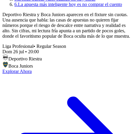
6.
La apuesta más inteligente hoy es no comprar el cuento
Deportivo Riestra y Boca Juniors aparecen en el fixture sin cuotas.
Una ausencia que habla: las casas de apuestas no quieren fijar
números porque el riesgo de descalce entre narrativa y realidad es
alto. Sin cifras, mi lectura fría apunta a un partido de pocos goles,
donde el favoritismo popular de Boca oculta más de lo que muestra.
Liga Profesional
•
Regular Season
Dom 26 jul
•
20:00
Deportivo Riestra
Boca Juniors
Explorar Ahora