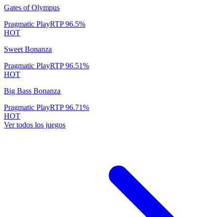
Gates of Olympus
Pragmatic Play
RTP
96.5
%
HOT
Sweet Bonanza
Pragmatic Play
RTP
96.51
%
HOT
Big Bass Bonanza
Pragmatic Play
RTP
96.71
%
HOT
Ver todos los juegos