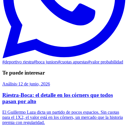
#
deportivo riestra
#
boca juniors
#
cuotas apuestas
#
valor probabilidad
Te puede interesar
Análisis
·
12 de junio, 2026
Riestra-Boca: el detalle en los córners que todos
pasan por alto
El Guillermo Laza dicta un partido de pocos espacios. Sin cuotas
para el 1X2, el valor está en los córners, un mercado que la historia
premia con regularidad.