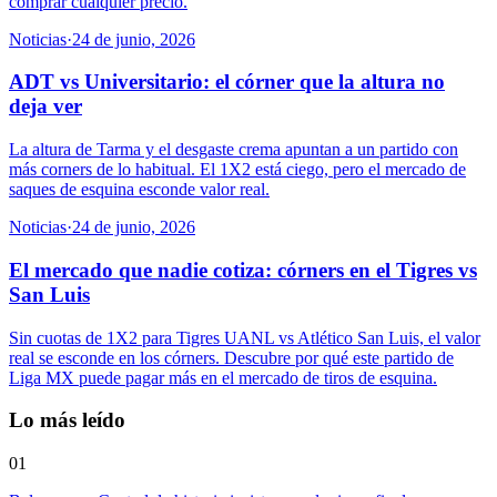
comprar cualquier precio.
Noticias
·
24 de junio, 2026
ADT vs Universitario: el córner que la altura no
deja ver
La altura de Tarma y el desgaste crema apuntan a un partido con
más corners de lo habitual. El 1X2 está ciego, pero el mercado de
saques de esquina esconde valor real.
Noticias
·
24 de junio, 2026
El mercado que nadie cotiza: córners en el Tigres vs
San Luis
Sin cuotas de 1X2 para Tigres UANL vs Atlético San Luis, el valor
real se esconde en los córners. Descubre por qué este partido de
Liga MX puede pagar más en el mercado de tiros de esquina.
Lo más leído
01