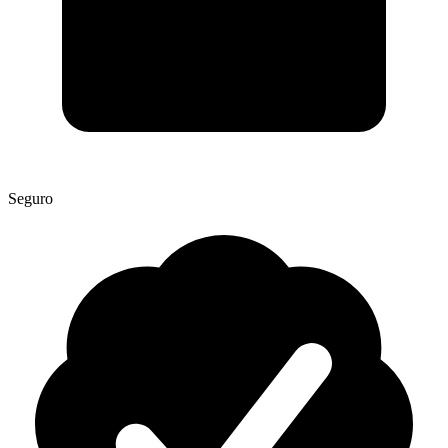
Seguro