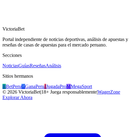
VictoriaBet
Portal independiente de noticias deportivas, análisis de apuestas y
reseñas de casas de apuestas para el mercado peruano.
Secciones
Noticias
Guías
Reseñas
Análisis
Sitios hermanos
B
BetPeru
G
GanaPeru
J
JugadaPro
M
MegaSport
©
2026
VictoriaBet
|
18+ Juega responsablemente
|
WagerZone
Explorar Ahora