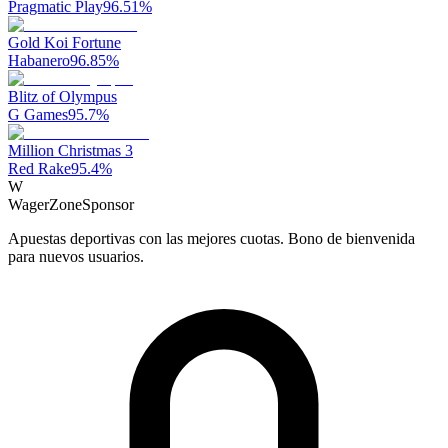
Pragmatic Play
96.51
%
Gold Koi Fortune
Habanero
96.85
%
Blitz of Olympus
G Games
95.7
%
Million Christmas 3
Red Rake
95.4
%
W
WagerZone
Sponsor
Apuestas deportivas con las mejores cuotas. Bono de bienvenida
para nuevos usuarios.