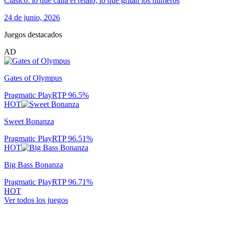
Clásico: lo que calla el relato, lo que gritan los números
24 de junio, 2026
Juegos destacados
AD
Gates of Olympus
Pragmatic Play
RTP
96.5
%
HOT
Sweet Bonanza
Pragmatic Play
RTP
96.51
%
HOT
Big Bass Bonanza
Pragmatic Play
RTP
96.71
%
HOT
Ver todos los juegos