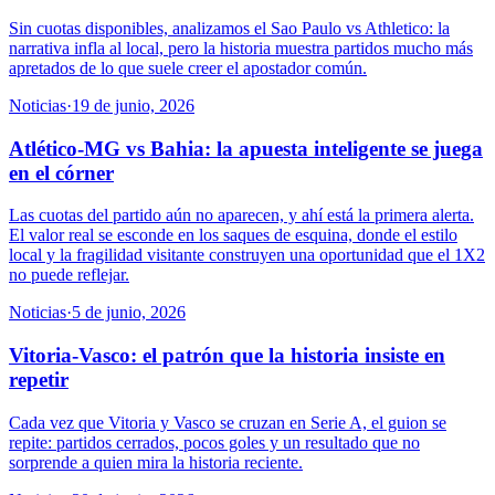
Sin cuotas disponibles, analizamos el Sao Paulo vs Athletico: la
narrativa infla al local, pero la historia muestra partidos mucho más
apretados de lo que suele creer el apostador común.
Noticias
·
19 de junio, 2026
Atlético-MG vs Bahia: la apuesta inteligente se juega
en el córner
Las cuotas del partido aún no aparecen, y ahí está la primera alerta.
El valor real se esconde en los saques de esquina, donde el estilo
local y la fragilidad visitante construyen una oportunidad que el 1X2
no puede reflejar.
Noticias
·
5 de junio, 2026
Vitoria-Vasco: el patrón que la historia insiste en
repetir
Cada vez que Vitoria y Vasco se cruzan en Serie A, el guion se
repite: partidos cerrados, pocos goles y un resultado que no
sorprende a quien mira la historia reciente.