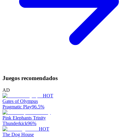
Juegos recomendados
AD
HOT
Gates of Olympus
Pragmatic Play
96.5
%
Pink Elephants Trinity
Thunderkick
96
%
HOT
The Dog House