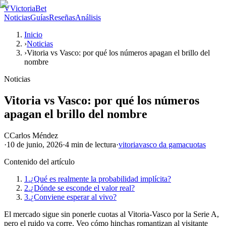
V
VictoriaBet
Noticias
Guías
Reseñas
Análisis
Inicio
›
Noticias
›
Vitoria vs Vasco: por qué los números apagan el brillo del
nombre
Noticias
Vitoria vs Vasco: por qué los números
apagan el brillo del nombre
C
Carlos Méndez
·
10 de junio, 2026
·
4 min
de lectura
·
vitoria
vasco da gama
cuotas
Contenido del artículo
1.
¿Qué es realmente la probabilidad implícita?
2.
¿Dónde se esconde el valor real?
3.
¿Conviene esperar al vivo?
El mercado sigue sin ponerle cuotas al Vitoria-Vasco por la Serie A,
pero el ruido ya corre. Veo cómo hinchas romantizan al visitante