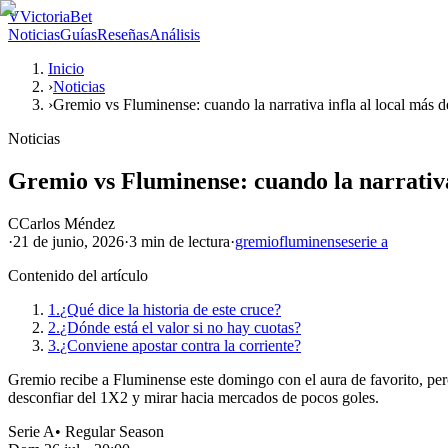
V
VictoriaBet
Noticias
Guías
Reseñas
Análisis
Inicio
›
Noticias
›
Gremio vs Fluminense: cuando la narrativa infla al local más d
Noticias
Gremio vs Fluminense: cuando la narrativa 
C
Carlos Méndez
·
21 de junio, 2026
·
3 min
de lectura
·
gremio
fluminense
serie a
Contenido del artículo
1.
¿Qué dice la historia de este cruce?
2.
¿Dónde está el valor si no hay cuotas?
3.
¿Conviene apostar contra la corriente?
Gremio recibe a Fluminense este domingo con el aura de favorito, pero l
desconfiar del 1X2 y mirar hacia mercados de pocos goles.
Serie A
•
Regular Season