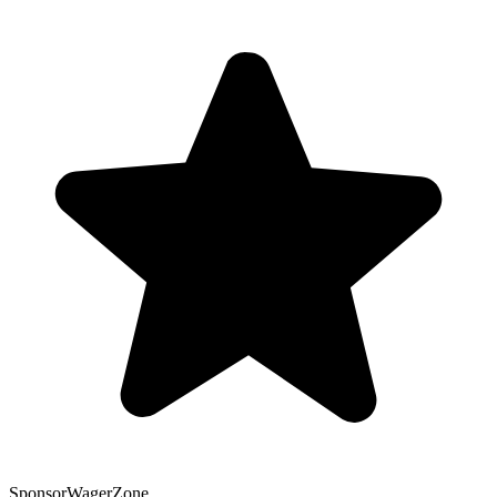
Sponsor
WagerZone