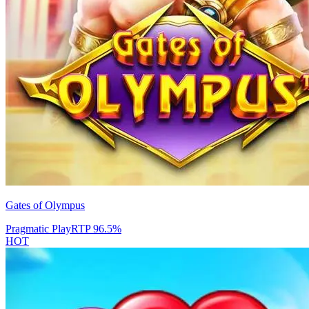
Gates of Olympus
Pragmatic Play
RTP
96.5
%
HOT