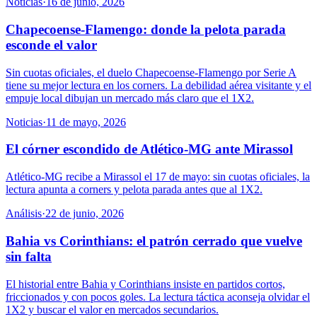
Noticias
·
16 de junio, 2026
Chapecoense-Flamengo: donde la pelota parada
esconde el valor
Sin cuotas oficiales, el duelo Chapecoense-Flamengo por Serie A
tiene su mejor lectura en los corners. La debilidad aérea visitante y el
empuje local dibujan un mercado más claro que el 1X2.
Noticias
·
11 de mayo, 2026
El córner escondido de Atlético-MG ante Mirassol
Atlético-MG recibe a Mirassol el 17 de mayo: sin cuotas oficiales, la
lectura apunta a corners y pelota parada antes que al 1X2.
Análisis
·
22 de junio, 2026
Bahia vs Corinthians: el patrón cerrado que vuelve
sin falta
El historial entre Bahia y Corinthians insiste en partidos cortos,
friccionados y con pocos goles. La lectura táctica aconseja olvidar el
1X2 y buscar el valor en mercados secundarios.