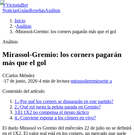
V
VictoriaBet
Noticias
Guías
Reseñas
Análisis
Inicio
›
Análisis
›
Mirassol-Gremio: los corners pagarán más que el gol
Análisis
Mirassol-Gremio: los corners pagarán
más que el gol
C
Carlos Méndez
·
17 de junio, 2026
·
4 min
de lectura
·
mirassol
gremio
serie a
Contenido del artículo
1.
¿Por qué los corners se dispararán en este partido?
2.
¿Qué rol juega la pelota parada en Gremio?
3.
El 1X2 no compensa el riesgo táctico
4.
¿Conviene esperar a los córners en vivo?
El duelo Mirassol vs Gremio del miércoles 22 de julio no se definirá
en el 1X2. El valor real está en los corners, un mercado que suele