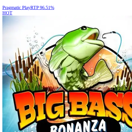
Pragmatic Play
RTP
96.51
%
HOT