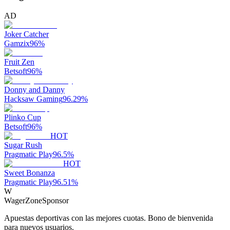
AD
Joker Catcher
Gamzix
96
%
Fruit Zen
Betsoft
96
%
Donny and Danny
Hacksaw Gaming
96.29
%
Plinko Cup
Betsoft
96
%
HOT
Sugar Rush
Pragmatic Play
96.5
%
HOT
Sweet Bonanza
Pragmatic Play
96.51
%
W
WagerZone
Sponsor
Apuestas deportivas con las mejores cuotas. Bono de bienvenida
para nuevos usuarios.