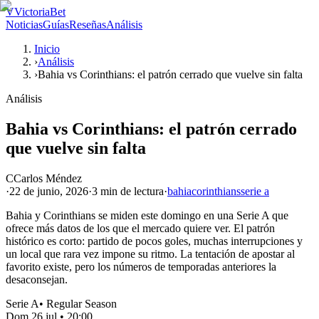
V
VictoriaBet
Noticias
Guías
Reseñas
Análisis
Inicio
›
Análisis
›
Bahia vs Corinthians: el patrón cerrado que vuelve sin falta
Análisis
Bahia vs Corinthians: el patrón cerrado
que vuelve sin falta
C
Carlos Méndez
·
22 de junio, 2026
·
3 min
de lectura
·
bahia
corinthians
serie a
Bahia y Corinthians se miden este domingo en una Serie A que
ofrece más datos de los que el mercado quiere ver. El patrón
histórico es corto: partido de pocos goles, muchas interrupciones y
un local que rara vez impone su ritmo. La tentación de apostar al
favorito existe, pero los números de temporadas anteriores la
desaconsejan.
Serie A
•
Regular Season
Dom 26 jul
•
20:00