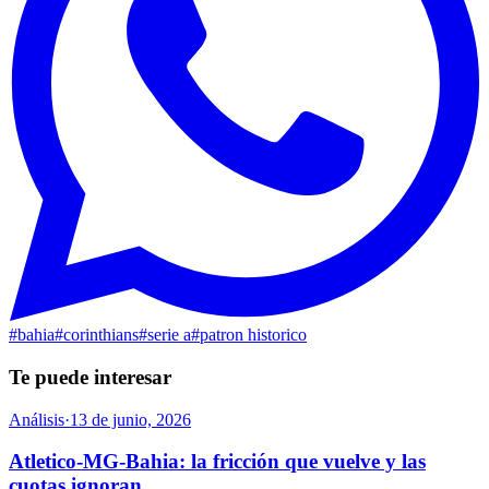
#
bahia
#
corinthians
#
serie a
#
patron historico
Te puede interesar
Análisis
·
13 de junio, 2026
Atletico-MG-Bahia: la fricción que vuelve y las
cuotas ignoran