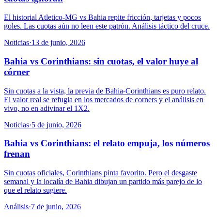
El historial Atletico-MG vs Bahia repite fricción, tarjetas y pocos
goles. Las cuotas aún no leen este patrón. Análisis táctico del cruce.
Noticias
·
13 de junio, 2026
Bahia vs Corinthians: sin cuotas, el valor huye al
córner
Sin cuotas a la vista, la previa de Bahia-Corinthians es puro relato.
El valor real se refugia en los mercados de corners y el análisis en
vivo, no en adivinar el 1X2.
Noticias
·
5 de junio, 2026
Bahia vs Corinthians: el relato empuja, los números
frenan
Sin cuotas oficiales, Corinthians pinta favorito. Pero el desgaste
semanal y la localía de Bahia dibujan un partido más parejo de lo
que el relato sugiere.
Análisis
·
7 de junio, 2026