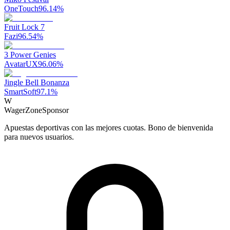
OneTouch
96.14
%
Fruit Lock 7
Fazi
96.54
%
3 Power Genies
AvatarUX
96.06
%
Jingle Bell Bonanza
SmartSoft
97.1
%
W
WagerZone
Sponsor
Apuestas deportivas con las mejores cuotas. Bono de bienvenida
para nuevos usuarios.