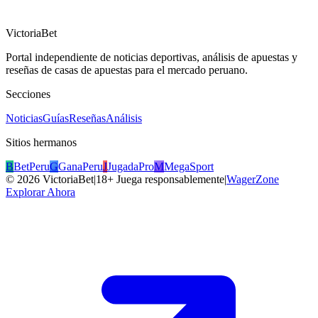
VictoriaBet
Portal independiente de noticias deportivas, análisis de apuestas y
reseñas de casas de apuestas para el mercado peruano.
Secciones
Noticias
Guías
Reseñas
Análisis
Sitios hermanos
B
BetPeru
G
GanaPeru
J
JugadaPro
M
MegaSport
©
2026
VictoriaBet
|
18+ Juega responsablemente
|
WagerZone
Explorar Ahora