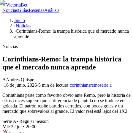
V
VictoriaBet
Noticias
Guías
Reseñas
Análisis
Inicio
›
Noticias
›
Corinthians-Remo: la trampa histórica que el mercado nunca
aprende
Noticias
Corinthians-Remo: la trampa histórica
que el mercado nunca aprende
A
Andrés Quispe
·
16 de junio, 2026
·
5 min
de lectura
·
corinthians
remo
serie a
Corinthians parte como favorito obvio ante Remo, pero la historia de
estos cruces sugiere que la diferencia de plantilla no se traduce en
goleada. El patrón repite partidos cerrados, con pocos goles y un
mercado que sobrevalora al grande. El valor real está lejos del 1X2.
Serie A
•
Regular Season
Mié 22 jul
•
20:00