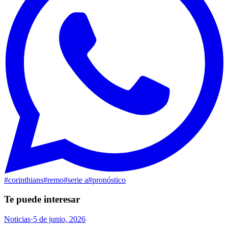
#
corinthians
#
remo
#
serie a
#
pronóstico
Te puede interesar
Noticias
·
5 de junio, 2026