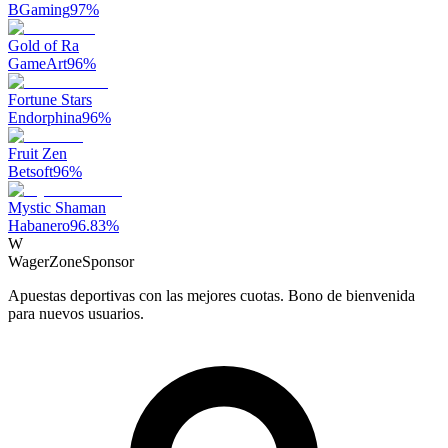
BGaming
97
%
Gold of Ra
GameArt
96
%
Fortune Stars
Endorphina
96
%
Fruit Zen
Betsoft
96
%
Mystic Shaman
Habanero
96.83
%
W
WagerZone
Sponsor
Apuestas deportivas con las mejores cuotas. Bono de bienvenida
para nuevos usuarios.