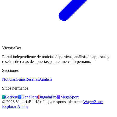
VictoriaBet
Portal independiente de noticias deportivas, análisis de apuestas y
reseñas de casas de apuestas para el mercado peruano.
Secciones
Noticias
Guías
Reseñas
Análisis
Sitios hermanos
B
BetPeru
G
GanaPeru
J
JugadaPro
M
MegaSport
©
2026
VictoriaBet
|
18+ Juega responsablemente
|
WagerZone
Explorar Ahora