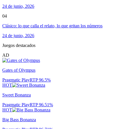
24 de junio, 2026
04
Clásico: lo que calla el relato, lo que gritan los números
24 de junio, 2026
Juegos destacados
AD
Gates of Olympus
Pragmatic Play
RTP
96.5
%
HOT
Sweet Bonanza
Pragmatic Play
RTP
96.51
%
HOT
Big Bass Bonanza