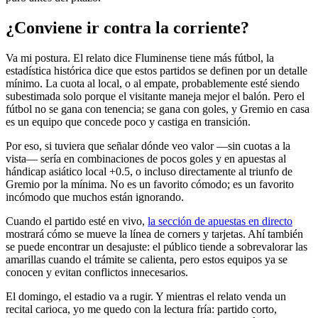
¿Conviene ir contra la corriente?
Va mi postura. El relato dice Fluminense tiene más fútbol, la
estadística histórica dice que estos partidos se definen por un detalle
mínimo. La cuota al local, o al empate, probablemente esté siendo
subestimada solo porque el visitante maneja mejor el balón. Pero el
fútbol no se gana con tenencia; se gana con goles, y Gremio en casa
es un equipo que concede poco y castiga en transición.
Por eso, si tuviera que señalar dónde veo valor —sin cuotas a la
vista— sería en combinaciones de pocos goles y en apuestas al
hándicap asiático local +0.5, o incluso directamente al triunfo de
Gremio por la mínima. No es un favorito cómodo; es un favorito
incómodo que muchos están ignorando.
Cuando el partido esté en vivo,
la sección de apuestas en directo
mostrará cómo se mueve la línea de corners y tarjetas. Ahí también
se puede encontrar un desajuste: el público tiende a sobrevalorar las
amarillas cuando el trámite se calienta, pero estos equipos ya se
conocen y evitan conflictos innecesarios.
El domingo, el estadio va a rugir. Y mientras el relato venda un
recital carioca, yo me quedo con la lectura fría: partido corto,