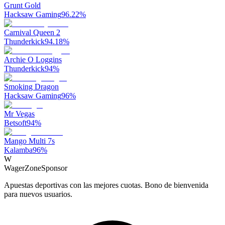
Grunt Gold
Hacksaw Gaming
96.22
%
Carnival Queen 2
Thunderkick
94.18
%
Archie O Loggins
Thunderkick
94
%
Smoking Dragon
Hacksaw Gaming
96
%
Mr Vegas
Betsoft
94
%
Mango Multi 7s
Kalamba
96
%
W
WagerZone
Sponsor
Apuestas deportivas con las mejores cuotas. Bono de bienvenida
para nuevos usuarios.