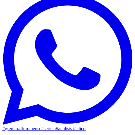
#
gremio
#
fluminense
#
serie a
#
análisis táctico