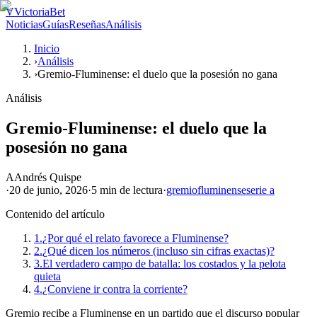
V
VictoriaBet
Noticias
Guías
Reseñas
Análisis
Inicio
›
Análisis
›
Gremio-Fluminense: el duelo que la posesión no gana
Análisis
Gremio-Fluminense: el duelo que la
posesión no gana
A
Andrés Quispe
·
20 de junio, 2026
·
5 min
de lectura
·
gremio
fluminense
serie a
Contenido del artículo
1.
¿Por qué el relato favorece a Fluminense?
2.
¿Qué dicen los números (incluso sin cifras exactas)?
3.
El verdadero campo de batalla: los costados y la pelota
quieta
4.
¿Conviene ir contra la corriente?
Gremio recibe a Fluminense en un partido que el discurso popular