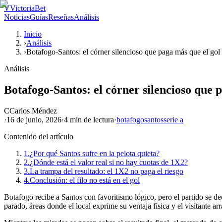
V
VictoriaBet
Noticias
Guías
Reseñas
Análisis
Inicio
›
Análisis
›
Botafogo-Santos: el córner silencioso que paga más que el gol
Análisis
Botafogo-Santos: el córner silencioso que 
C
Carlos Méndez
·
16 de junio, 2026
·
4 min
de lectura
·
botafogo
santos
serie a
Contenido del artículo
1.
¿Por qué Santos sufre en la pelota quieta?
2.
¿Dónde está el valor real si no hay cuotas de 1X2?
3.
La trampa del resultado: el 1X2 no paga el riesgo
4.
Conclusión: el filo no está en el gol
Botafogo recibe a Santos con favoritismo lógico, pero el partido se de
parado, áreas donde el local exprime su ventaja física y el visitante arra