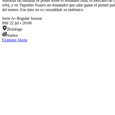
Mientras las miradas se posan sobre el resultado final, el mercado de
reloj, y en Tiquinho Soares un rematador que sabe ganar el primer pal
del torneo. Ese dato no es casualidad: es sistémico.
Serie A
•
Regular Season
Mié 22 jul
•
20:00
Botafogo
Santos
Explorar Ahora