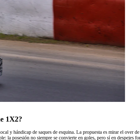
de 1X2?
l local y hándicap de saques de esquina. La propuesta es mirar el over d
mple: la posesión no siempre se convierte en goles, pero sí en despejes fo