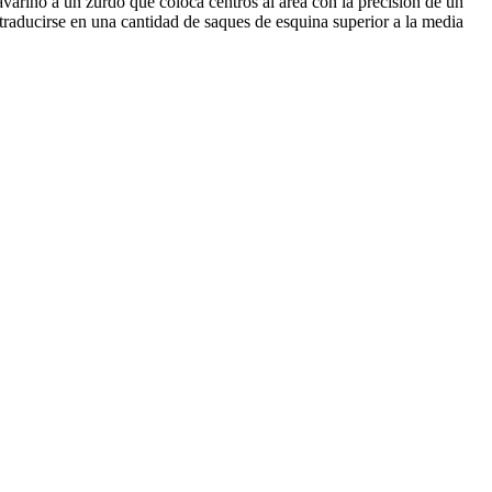
avarino a un zurdo que coloca centros al área con la precisión de un
traducirse en una cantidad de saques de esquina superior a la media