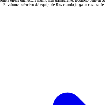
 córners ofrece una lectura mucho más transparente. Botafogo tiene en S
o. El volumen ofensivo del equipo de Río, cuando juega en casa, suele 