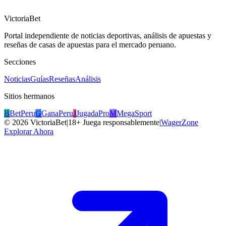
VictoriaBet
Portal independiente de noticias deportivas, análisis de apuestas y
reseñas de casas de apuestas para el mercado peruano.
Secciones
Noticias
Guías
Reseñas
Análisis
Sitios hermanos
B
BetPeru
G
GanaPeru
J
JugadaPro
M
MegaSport
©
2026
VictoriaBet
|
18+ Juega responsablemente
|
WagerZone
Explorar Ahora