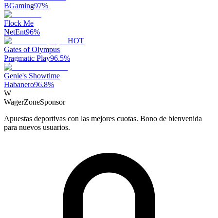
BGaming
97
%
Flock Me
NetEnt
96
%
HOT
Gates of Olympus
Pragmatic Play
96.5
%
Genie's Showtime
Habanero
96.8
%
W
WagerZone
Sponsor
Apuestas deportivas con las mejores cuotas. Bono de bienvenida
para nuevos usuarios.