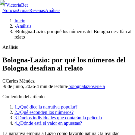
V
VictoriaBet
Noticias
Guías
Reseñas
Análisis
Inicio
›
Análisis
›
Bologna-Lazio: por qué los números del Bologna desafían al
relato
Análisis
Bologna-Lazio: por qué los números del
Bologna desafían al relato
C
Carlos Méndez
·
9 de junio, 2026
·
4 min
de lectura
·
bologna
lazio
serie a
Contenido del artículo
1.
¿Qué dice la narrativa popular?
2.
¿Qué esconden los números?
3.
Duelos individuales que contarán la película
4.
¿Dónde está el valor en apuestas?
La narrativa empuja a Lazio como favorito natural; la realidad