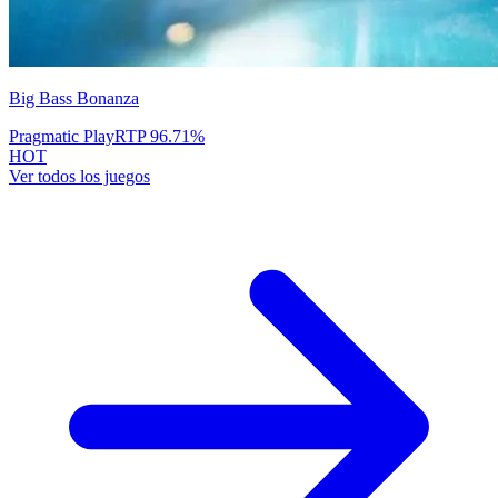
Big Bass Bonanza
Pragmatic Play
RTP
96.71
%
HOT
Ver todos los juegos