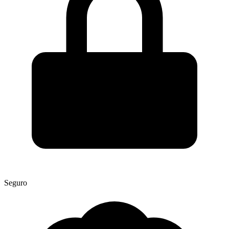
Seguro