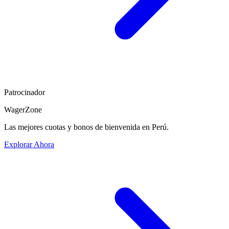
Patrocinador
WagerZone
Las mejores cuotas y bonos de bienvenida en Perú.
Explorar Ahora