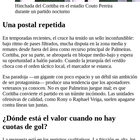
Hinchada del Coritiba en el estadio Couto Pereira
durante un partido nocturno
Una postal repetida
En temporadas recientes, el cruce ha tenido un sello inconfundible:
bajo ritmo de pases filtrados, mucha disputa en la zona media y
remates desde fuera del área como recurso principal de Palmeiras.
Coritiba, por su parte, se abroquela en bloque medio-bajo y espera
su oportunidad a balón parado. Cuando la jerarquía del
verdão
choca con el orden táctico local, el marcador se estanca.
Esa paradoja —un gigante con poco espacio y un débil sin ambición
de ser protagonista— produce una tendencia que los apostadores
veteranos ya conocen. No es que Palmeiras juegue mal; es que
Coritiba convierte el partido en un trámite incómodo. Las unidades
ofensivas de calidad, como Rony o Raphael Veiga, suelen apagarse
contra líneas tan juntas.
¿Dónde está el valor cuando no hay
cuotas de gol?
La respuesta está en los registros cualitativos. La fricción es alta, los