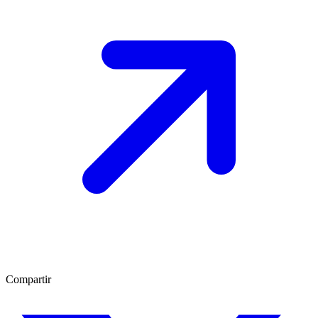
Compartir