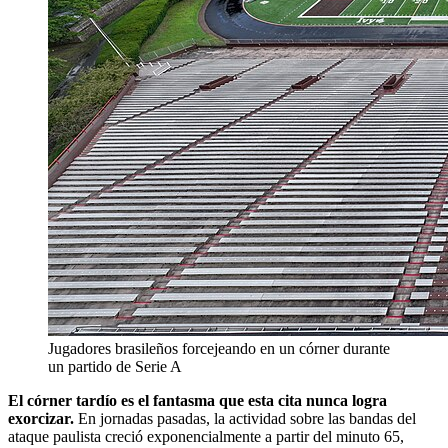
Jugadores brasileños forcejeando en un córner durante
un partido de Serie A
El córner tardío es el fantasma que esta cita nunca logra
exorcizar.
En jornadas pasadas, la actividad sobre las bandas del
ataque paulista creció exponencialmente a partir del minuto 65,