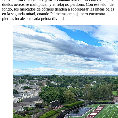
duelos aéreos se multiplican y el reloj no perdona. Con ese telón de
fondo, los mercados de córners tienden a sobrepasar las líneas bajas
en la segunda mitad, cuando Palmeiras empuja pero encuentra
piernas locales en cada pelota dividida.