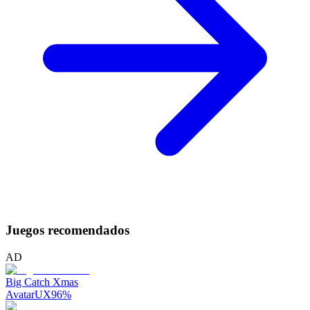
Juegos recomendados
AD
Big Catch Xmas
AvatarUX
96
%