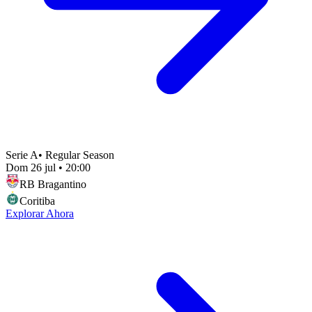
Serie A
•
Regular Season
Dom 26 jul
•
20:00
RB Bragantino
Coritiba
Explorar Ahora