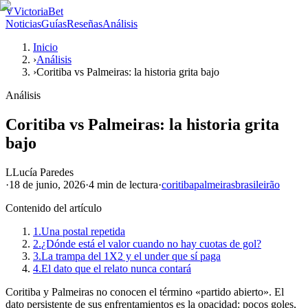
V
VictoriaBet
Noticias
Guías
Reseñas
Análisis
Inicio
›
Análisis
›
Coritiba vs Palmeiras: la historia grita bajo
Análisis
Coritiba vs Palmeiras: la historia grita
bajo
L
Lucía Paredes
·
18 de junio, 2026
·
4 min
de lectura
·
coritiba
palmeiras
brasileirão
Contenido del artículo
1.
Una postal repetida
2.
¿Dónde está el valor cuando no hay cuotas de gol?
3.
La trampa del 1X2 y el under que sí paga
4.
El dato que el relato nunca contará
Coritiba y Palmeiras no conocen el término «partido abierto». El
dato persistente de sus enfrentamientos es la opacidad: pocos goles,