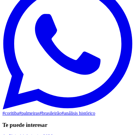
#
coritiba
#
palmeiras
#
brasileirão
#
análisis histórico
Te puede interesar