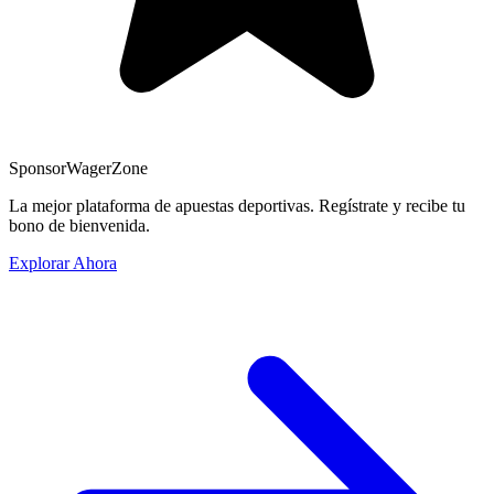
Sponsor
WagerZone
La mejor plataforma de apuestas deportivas. Regístrate y recibe tu
bono de bienvenida.
Explorar Ahora