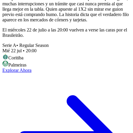
muchas interrupciones y un trámite que casi nunca premia al que
llega mejor en la tabla. Quien apueste al 1X2 sin mirar ese guion
previo está comprando humo. La historia dicta que el verdadero filo
aparece en los mercados de córners y tarjetas.
El miércoles 22 de julio a las 20:00 vuelven a verse las caras por el
Brasileirão.
Serie A
•
Regular Season
Mié 22 jul
•
20:00
Coritiba
Palmeiras
Explorar Ahora