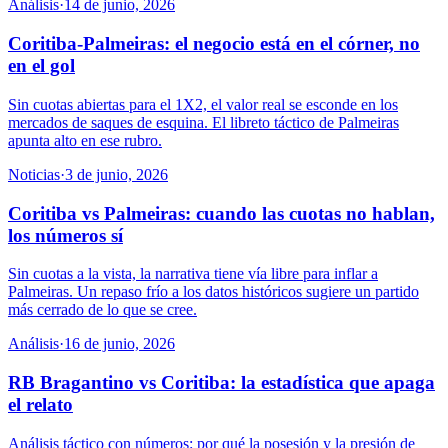
Análisis
·
14 de junio, 2026
Coritiba-Palmeiras: el negocio está en el córner, no
en el gol
Sin cuotas abiertas para el 1X2, el valor real se esconde en los
mercados de saques de esquina. El libreto táctico de Palmeiras
apunta alto en ese rubro.
Noticias
·
3 de junio, 2026
Coritiba vs Palmeiras: cuando las cuotas no hablan,
los números sí
Sin cuotas a la vista, la narrativa tiene vía libre para inflar a
Palmeiras. Un repaso frío a los datos históricos sugiere un partido
más cerrado de lo que se cree.
Análisis
·
16 de junio, 2026
RB Bragantino vs Coritiba: la estadística que apaga
el relato
Análisis táctico con números: por qué la posesión y la presión de