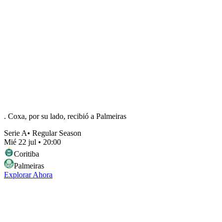
. Coxa, por su lado, recibió a Palmeiras
Serie A
•
Regular Season
Mié 22 jul
•
20:00
Coritiba
Palmeiras
Explorar Ahora