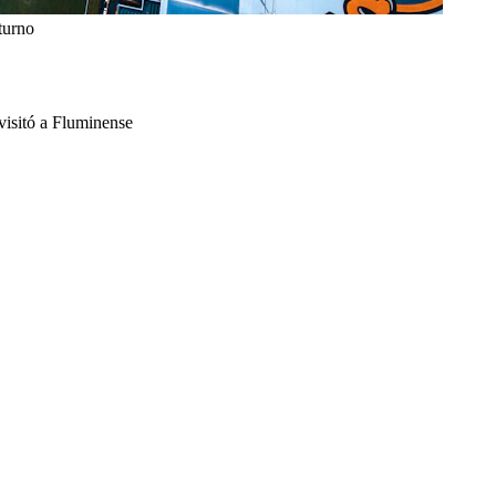
turno
visitó a Fluminense