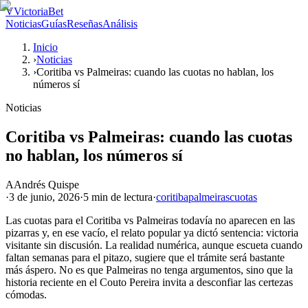
V
VictoriaBet
Noticias
Guías
Reseñas
Análisis
Inicio
›
Noticias
›
Coritiba vs Palmeiras: cuando las cuotas no hablan, los
números sí
Noticias
Coritiba vs Palmeiras: cuando las cuotas
no hablan, los números sí
A
Andrés Quispe
·
3 de junio, 2026
·
5 min
de lectura
·
coritiba
palmeiras
cuotas
Las cuotas para el Coritiba vs Palmeiras todavía no aparecen en las
pizarras y, en ese vacío, el relato popular ya dictó sentencia: victoria
visitante sin discusión. La realidad numérica, aunque escueta cuando
faltan semanas para el pitazo, sugiere que el trámite será bastante
más áspero. No es que Palmeiras no tenga argumentos, sino que la
historia reciente en el Couto Pereira invita a desconfiar las certezas
cómodas.