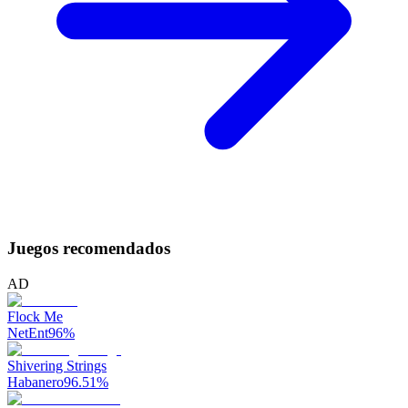
Juegos recomendados
AD
Flock Me
NetEnt
96
%
Shivering Strings
Habanero
96.51
%