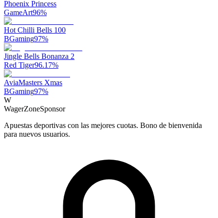
Phoenix Princess
GameArt
96
%
Hot Chilli Bells 100
BGaming
97
%
Jingle Bells Bonanza 2
Red Tiger
96.17
%
AviaMasters Xmas
BGaming
97
%
W
WagerZone
Sponsor
Apuestas deportivas con las mejores cuotas. Bono de bienvenida
para nuevos usuarios.