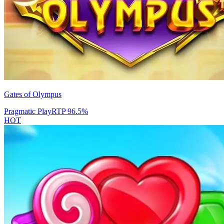
Gates of Olympus
Pragmatic Play
RTP
96.5
%
HOT