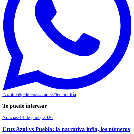
#
coritiba
#
palmeiras
#
cuotas
#
lectura fría
Te puede interesar
Noticias
·
13 de junio, 2026
Cruz Azul vs Puebla: la narrativa infla, los números