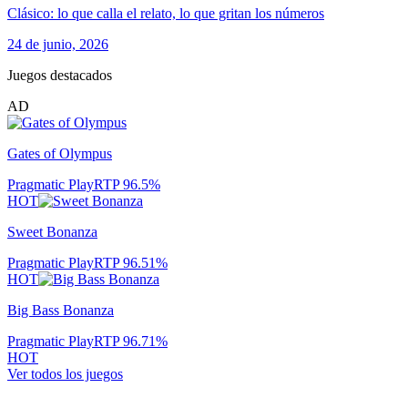
Clásico: lo que calla el relato, lo que gritan los números
24 de junio, 2026
Juegos destacados
AD
Gates of Olympus
Pragmatic Play
RTP
96.5
%
HOT
Sweet Bonanza
Pragmatic Play
RTP
96.51
%
HOT
Big Bass Bonanza
Pragmatic Play
RTP
96.71
%
HOT
Ver todos los juegos