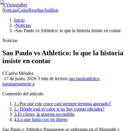
V
VictoriaBet
Noticias
Guías
Reseñas
Análisis
Inicio
›
Noticias
›
Sao Paulo vs Athletico: lo que la historia insiste en contar
Noticias
Sao Paulo vs Athletico: lo que la historia
insiste en contar
C
Carlos Méndez
·
17 de junio, 2026
·
3 min
de lectura
·
sao paulo
atletico
paranaense
serie a
Contenido del artículo
1.
¿Por qué este cruce casi siempre termina apretado?
2.
¿Dónde está el valor si no hay cuotas oficiales?
3.
El córner, la apuesta escondida
4.
Lo que haría con mi dinero
Sao Paulo y Athletico Paranaense se enfrentan en el Morumbi y