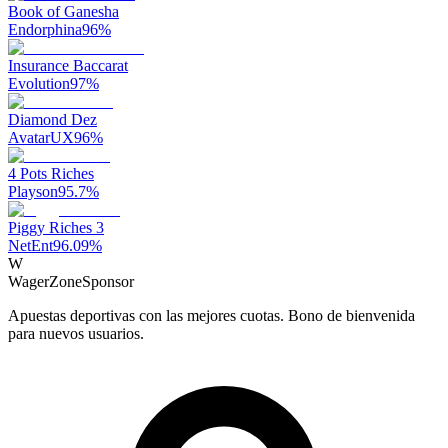
Book of Ganesha
Endorphina
96
%
Insurance Baccarat
Evolution
97
%
Diamond Dez
AvatarUX
96
%
4 Pots Riches
Playson
95.7
%
Piggy Riches 3
NetEnt
96.09
%
W
WagerZone
Sponsor
Apuestas deportivas con las mejores cuotas. Bono de bienvenida
para nuevos usuarios.