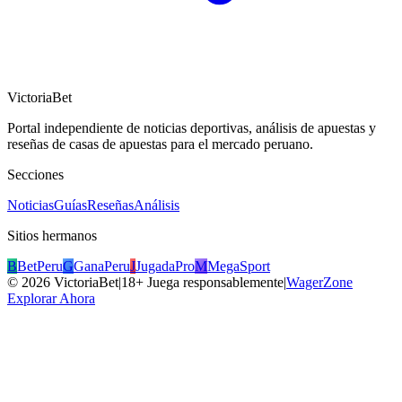
VictoriaBet
Portal independiente de noticias deportivas, análisis de apuestas y
reseñas de casas de apuestas para el mercado peruano.
Secciones
Noticias
Guías
Reseñas
Análisis
Sitios hermanos
B
BetPeru
G
GanaPeru
J
JugadaPro
M
MegaSport
©
2026
VictoriaBet
|
18+ Juega responsablemente
|
WagerZone
Explorar Ahora