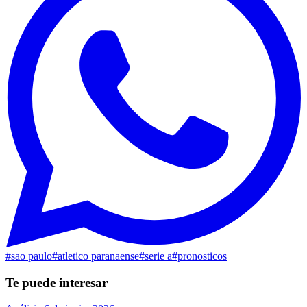
#
sao paulo
#
atletico paranaense
#
serie a
#
pronosticos
Te puede interesar