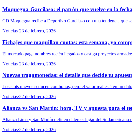
Moquegua-Garcilaso: el patrón que vuelve en la fech
CD Moquegua recibe a Deportivo Garcilaso con una tendencia que se re
Noticias
·
23 de febrero, 2026
Fichajes que maquillan cuotas: esta semana, yo compr
El mercado paga nombres recién llegados y castiga proyectos armados. 
Noticias
·
23 de febrero, 2026
Nuevas tragamonedas: el detalle que decide tu apuest
Los slots nuevos seducen con bonos, pero el valor real está en un dat
Noticias
·
22 de febrero, 2026
Alianza vs San Martín: hora, TV y apuesta para el te
Alianza Lima y San Martín definen el tercer lugar del Sudamericano 
Noticias
·
22 de febrero, 2026