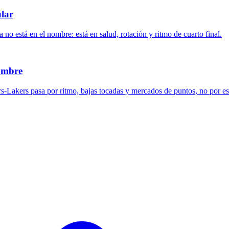
ular
no está en el nombre: está en salud, rotación y ritmo de cuarto final.
nombre
ers-Lakers pasa por ritmo, bajas tocadas y mercados de puntos, no por e