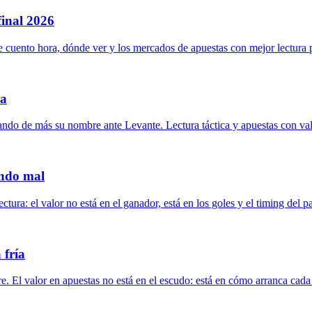
final 2026
cuento hora, dónde ver y los mercados de apuestas con mejor lectura p
da
ando de más su nombre ante Levante. Lectura táctica y apuestas con val
endo mal
ura: el valor no está en el ganador, está en los goles y el timing del pa
 fría
. El valor en apuestas no está en el escudo: está en cómo arranca cada 