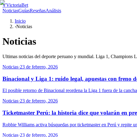
V
VictoriaBet
Noticias
Guías
Reseñas
Análisis
Inicio
›
Noticias
Noticias
Ultimas noticias del deporte peruano y mundial. Liga 1, Champions Lea
Noticias
·
23 de febrero, 2026
Binacional y Liga 1: ruido legal, apuestas con freno 
El posible retorno de Binacional reordena la Liga 1 fuera de la cancha
Noticias
·
23 de febrero, 2026
Ticketmaster Perú: la historia dice que volarán en pr
Robbie Williams activa búsquedas por ticketmaster en Perú y repite un 
Noticias
·
23 de febrero, 2026