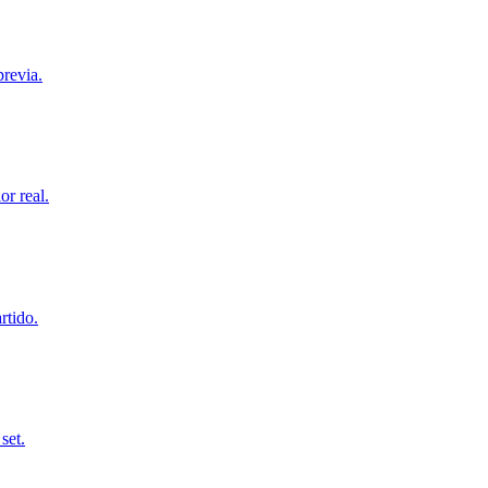
revia.
or real.
rtido.
set.