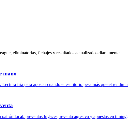
gue, eliminatorias, fichajes y resultados actualizados diariamente.
de mano
. Lectura fría para apostar cuando el escritorio pesa más que el rendimi
eventa
patrón local: preventas fugaces, reventa agresiva y apuestas en timing,