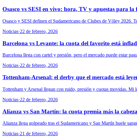
Osasco vs SESI en vivo: hora, TV y apuestas para la 
Osasco y SESI definen el Sudamericano de Clubes de Vóley 2026. Te 
Noticias
·
22 de febrero, 2026
Barcelona vs Levante: la cuota del favorito está infla
Barcelona llega con cartel y presión, pero el mercado puede estar pag
Noticias
·
22 de febrero, 2026
Tottenham-Arsenal: el derby que el mercado está ley
Tottenham y Arsenal llegan con ruido, presión y cuotas movidas. Mi lect
Noticias
·
22 de febrero, 2026
Alianza vs San Martín: la cuota premia más la cabeza
Alianza llega golpeado tras el Sudamericano y San Martín huele sangre
Noticias
·
21 de febrero, 2026