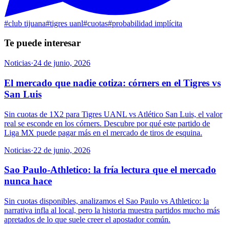
#
club tijuana
#
tigres uanl
#
cuotas
#
probabilidad implícita
Te puede interesar
Noticias
·
24 de junio, 2026
El mercado que nadie cotiza: córners en el Tigres vs
San Luis
Sin cuotas de 1X2 para Tigres UANL vs Atlético San Luis, el valor
real se esconde en los córners. Descubre por qué este partido de
Liga MX puede pagar más en el mercado de tiros de esquina.
Noticias
·
22 de junio, 2026
Sao Paulo-Athletico: la fría lectura que el mercado
nunca hace
Sin cuotas disponibles, analizamos el Sao Paulo vs Athletico: la
narrativa infla al local, pero la historia muestra partidos mucho más
apretados de lo que suele creer el apostador común.