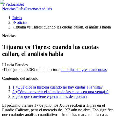
V
VictoriaBet
Noticias
Guías
Reseñas
Análisis
Inicio
›
Noticias
›
Tijuana vs Tigres: cuando las cuotas callan, el análisis habla
Noticias
Tijuana vs Tigres: cuando las cuotas
callan, el análisis habla
L
Lucía Paredes
·
11 de junio, 2026
·
5 min
de lectura
·
club tijuana
tigres uanl
cuotas
Contenido del artículo
1.
¿Qué dice la historia cuando no hay cuotas a la vista?
2.
¿Cómo convertir el silencio de las cuotas en una ventaja?
3.
¿Por qué conviene esperar antes de apostar?
El próximo viernes 17 de julio, los Xolos reciben a Tigres en el
Estadio Caliente, pero el mercado de 1X2 aún no abre. Eso significa
que cualquier análisis cuantitativo —implícita, margen de la casa,