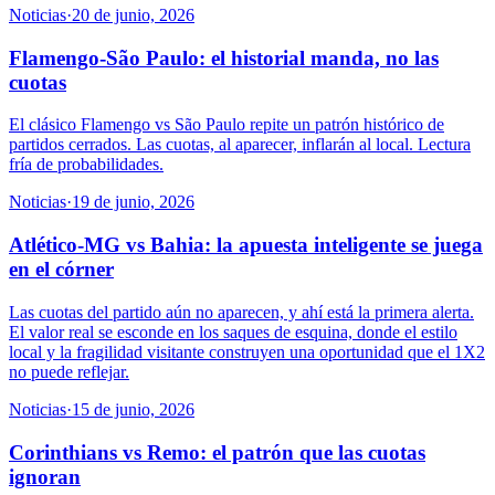
Noticias
·
20 de junio, 2026
Flamengo-São Paulo: el historial manda, no las
cuotas
El clásico Flamengo vs São Paulo repite un patrón histórico de
partidos cerrados. Las cuotas, al aparecer, inflarán al local. Lectura
fría de probabilidades.
Noticias
·
19 de junio, 2026
Atlético-MG vs Bahia: la apuesta inteligente se juega
en el córner
Las cuotas del partido aún no aparecen, y ahí está la primera alerta.
El valor real se esconde en los saques de esquina, donde el estilo
local y la fragilidad visitante construyen una oportunidad que el 1X2
no puede reflejar.
Noticias
·
15 de junio, 2026
Corinthians vs Remo: el patrón que las cuotas
ignoran