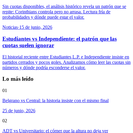
Sin cuotas disponibles, el análisis histórico revela un patrón que se
repite: Corinthians controla pero no arrasa. Lectura fría de
probabilidades y dónde puede estar el valor.
Noticias
·
15 de junio, 2026
Estudiantes vs Independiente: el patrón que las
cuotas suelen ignorar
El historial reciente entre Estudiantes L.P. e Independiente insiste en
partidos cerrados y pocos goles. Analizamos cómo leer las cuotas sin
números y dónde podría esconderse el valor.
Lo más leído
01
Belgrano vs Central: la historia insiste con el mismo final
25 de junio, 2026
02
ADT vs Universitario: el córner que la altura no deja ver