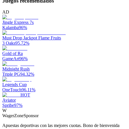
Juegos recomendados
AD
Jingle Express 7s
Kalamba
96
%
Must Drop Jackpot Flame Fruits
3 Oaks
95.72
%
Gold of Ra
GameArt
96
%
Midnight Rush
Triple PG
94.32
%
Legends Cup
OneTouch
96.11
%
HOT
Aviator
Spribe
97
%
W
WagerZone
Sponsor
Apuestas deportivas con las mejores cuotas. Bono de bienvenida