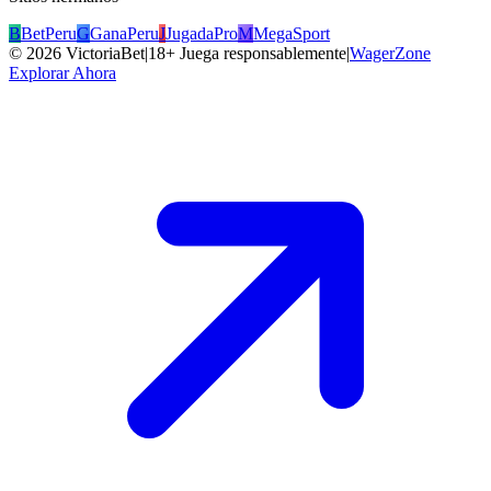
B
BetPeru
G
GanaPeru
J
JugadaPro
M
MegaSport
©
2026
VictoriaBet
|
18+ Juega responsablemente
|
WagerZone
Explorar Ahora