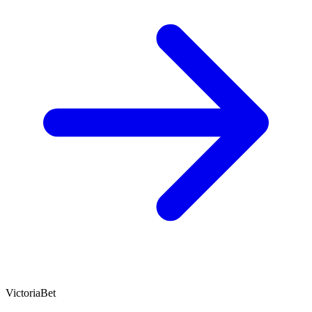
VictoriaBet