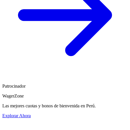
Patrocinador
WagerZone
Las mejores cuotas y bonos de bienvenida en Perú.
Explorar Ahora