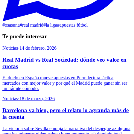
#
osasuna
#
real madrid
#
la liga
#
apuestas fútbol
Te puede interesar
Noticias
·
14 de febrero, 2026
Real Madrid vs Real Sociedad: dónde veo valor en
cuotas
El duelo en España mueve apuestas en Perú: lectura táctica,
mercados con mejor valor y por qué el Madrid puede ganar sin ser
un trámite cómodo.
Noticias
·
18 de marzo, 2026
Barcelona va bien, pero el relato lo agranda más de
la cuenta
La victoria sobre Sevilla empuja la narrativa del despegue azulgrana,
pero los números piden calma: buen momento, sí; dominio total,