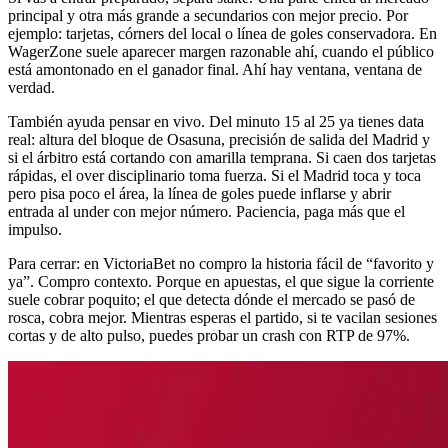
principal y otra más grande a secundarios con mejor precio. Por
ejemplo: tarjetas, córners del local o línea de goles conservadora. En
WagerZone suele aparecer margen razonable ahí, cuando el público
está amontonado en el ganador final. Ahí hay ventana, ventana de
verdad.
También ayuda pensar en vivo. Del minuto 15 al 25 ya tienes data
real: altura del bloque de Osasuna, precisión de salida del Madrid y
si el árbitro está cortando con amarilla temprana. Si caen dos tarjetas
rápidas, el over disciplinario toma fuerza. Si el Madrid toca y toca
pero pisa poco el área, la línea de goles puede inflarse y abrir
entrada al under con mejor número. Paciencia, paga más que el
impulso.
Para cerrar: en VictoriaBet no compro la historia fácil de “favorito y
ya”. Compro contexto. Porque en apuestas, el que sigue la corriente
suele cobrar poquito; el que detecta dónde el mercado se pasó de
rosca, cobra mejor. Mientras esperas el partido, si te vacilan sesiones
cortas y de alto pulso, puedes probar un crash con RTP de 97%.