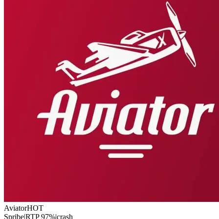
Aviator
HOT
Spribe
|
RTP
97
%
|
crash