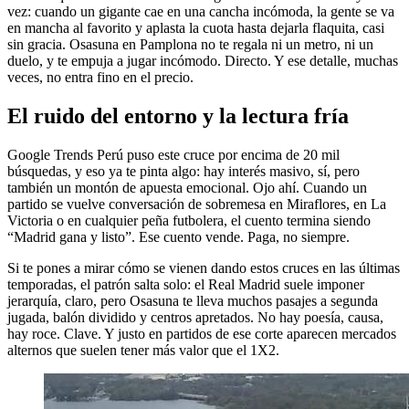
vez: cuando un gigante cae en una cancha incómoda, la gente se va
en mancha al favorito y aplasta la cuota hasta dejarla flaquita, casi
sin gracia. Osasuna en Pamplona no te regala ni un metro, ni un
duelo, y te empuja a jugar incómodo. Directo. Y ese detalle, muchas
veces, no entra fino en el precio.
El ruido del entorno y la lectura fría
Google Trends Perú puso este cruce por encima de 20 mil
búsquedas, y eso ya te pinta algo: hay interés masivo, sí, pero
también un montón de apuesta emocional. Ojo ahí. Cuando un
partido se vuelve conversación de sobremesa en Miraflores, en La
Victoria o en cualquier peña futbolera, el cuento termina siendo
“Madrid gana y listo”. Ese cuento vende. Paga, no siempre.
Si te pones a mirar cómo se vienen dando estos cruces en las últimas
temporadas, el patrón salta solo: el Real Madrid suele imponer
jerarquía, claro, pero Osasuna te lleva muchos pasajes a segunda
jugada, balón dividido y centros apretados. No hay poesía, causa,
hay roce. Clave. Y justo en partidos de ese corte aparecen mercados
alternos que suelen tener más valor que el 1X2.