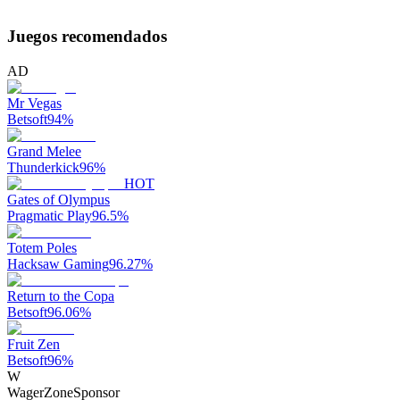
Juegos recomendados
AD
Mr Vegas
Betsoft
94
%
Grand Melee
Thunderkick
96
%
HOT
Gates of Olympus
Pragmatic Play
96.5
%
Totem Poles
Hacksaw Gaming
96.27
%
Return to the Copa
Betsoft
96.06
%
Fruit Zen
Betsoft
96
%
W
WagerZone
Sponsor