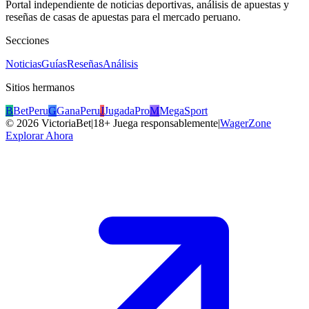
Portal independiente de noticias deportivas, análisis de apuestas y
reseñas de casas de apuestas para el mercado peruano.
Secciones
Noticias
Guías
Reseñas
Análisis
Sitios hermanos
B
BetPeru
G
GanaPeru
J
JugadaPro
M
MegaSport
©
2026
VictoriaBet
|
18+ Juega responsablemente
|
WagerZone
Explorar Ahora