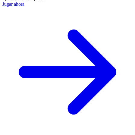
Jugar ahora