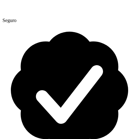
Seguro