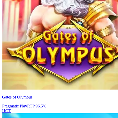
Gates of Olympus
Pragmatic Play
RTP
96.5
%
HOT