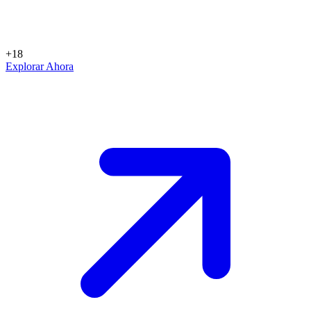
+18
Explorar Ahora