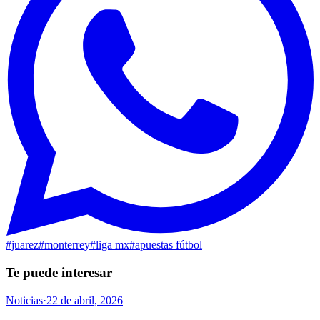
#
juarez
#
monterrey
#
liga mx
#
apuestas fútbol
Te puede interesar
Noticias
·
22 de abril, 2026