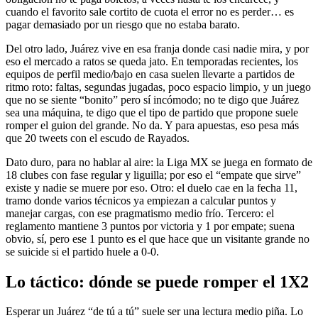
cuando el favorito sale cortito de cuota el error no es perder… es
pagar demasiado por un riesgo que no estaba barato.
Del otro lado, Juárez vive en esa franja donde casi nadie mira, y por
eso el mercado a ratos se queda jato. En temporadas recientes, los
equipos de perfil medio/bajo en casa suelen llevarte a partidos de
ritmo roto: faltas, segundas jugadas, poco espacio limpio, y un juego
que no se siente “bonito” pero sí incómodo; no te digo que Juárez
sea una máquina, te digo que el tipo de partido que propone suele
romper el guion del grande. No da. Y para apuestas, eso pesa más
que 20 tweets con el escudo de Rayados.
Dato duro, para no hablar al aire: la Liga MX se juega en formato de
18 clubes con fase regular y liguilla; por eso el “empate que sirve”
existe y nadie se muere por eso. Otro: el duelo cae en la fecha 11,
tramo donde varios técnicos ya empiezan a calcular puntos y
manejar cargas, con ese pragmatismo medio frío. Tercero: el
reglamento mantiene 3 puntos por victoria y 1 por empate; suena
obvio, sí, pero ese 1 punto es el que hace que un visitante grande no
se suicide si el partido huele a 0-0.
Lo táctico: dónde se puede romper el 1X2
Esperar un Juárez “de tú a tú” suele ser una lectura medio piña. Lo