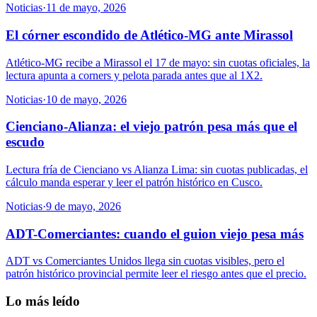
Noticias
·
11 de mayo, 2026
El córner escondido de Atlético-MG ante Mirassol
Atlético-MG recibe a Mirassol el 17 de mayo: sin cuotas oficiales, la
lectura apunta a corners y pelota parada antes que al 1X2.
Noticias
·
10 de mayo, 2026
Cienciano-Alianza: el viejo patrón pesa más que el
escudo
Lectura fría de Cienciano vs Alianza Lima: sin cuotas publicadas, el
cálculo manda esperar y leer el patrón histórico en Cusco.
Noticias
·
9 de mayo, 2026
ADT-Comerciantes: cuando el guion viejo pesa más
ADT vs Comerciantes Unidos llega sin cuotas visibles, pero el
patrón histórico provincial permite leer el riesgo antes que el precio.
Lo más leído