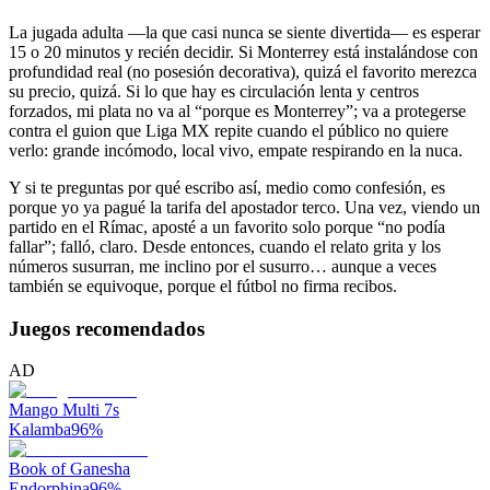
La jugada adulta —la que casi nunca se siente divertida— es esperar
15 o 20 minutos y recién decidir. Si Monterrey está instalándose con
profundidad real (no posesión decorativa), quizá el favorito merezca
su precio, quizá. Si lo que hay es circulación lenta y centros
forzados, mi plata no va al “porque es Monterrey”; va a protegerse
contra el guion que Liga MX repite cuando el público no quiere
verlo: grande incómodo, local vivo, empate respirando en la nuca.
Y si te preguntas por qué escribo así, medio como confesión, es
porque yo ya pagué la tarifa del apostador terco. Una vez, viendo un
partido en el Rímac, aposté a un favorito solo porque “no podía
fallar”; falló, claro. Desde entonces, cuando el relato grita y los
números susurran, me inclino por el susurro… aunque a veces
también se equivoque, porque el fútbol no firma recibos.
Juegos recomendados
AD
Mango Multi 7s
Kalamba
96
%
Book of Ganesha
Endorphina
96
%