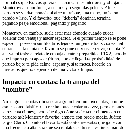
normal es que Bravos quiera ensuciar carriles interiores y obligar a
Monterrey a ir por fuera, a centros y a segundas pelotas. Ahí el
partido se vuelve moneda al aire: un rebote, una mano, un balón
parado y listo. Y el favorito, que “debería” dominar, termina
pagando peaje emocional, pagando y pagando.
Monterrey, en cambio, suele estar más cómodo cuando puede
acelerar con ventaja y atacar espacios. Si el primer tiempo se le pone
espeso —posesión sin filo, tiros lejanos, un par de transiciones mal
cerradas— la cuota del favorito se pone nerviosa en vivo, se nota. Y
ahí va mi tesis: el relato te empuja a entrar prepartido al 1X2, pero lo
que importa para apostar (ritmo, tipo de llegadas, probabilidad de
partido bajo) te pide calma, esperar y, si te metes, hacerlo en
mercados que no dependan de una victoria limpia.
Impacto en cuotas: la trampa del
“nombre”
No tengo las cuotas oficiales acá (y prefiero no inventarlas, porque
eso es como falsificar un recibo: puede colar una vez, pero después
te revienta el mes), pero sí te digo cómo suele venir el mercado en
partidos así: Monterrey favorito, empate con precio medio, Juárez
largo. Claro. Cuando el favorito está corto, necesitas que gane con
una frecuencia alta para que sea rentable; si tú sientes que el partido