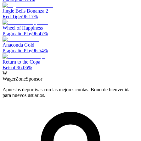
Jingle Bells Bonanza 2
Red Tiger
96.17
%
Wheel of Happiness
Pragmatic Play
96.47
%
Anaconda Gold
Pragmatic Play
96.54
%
Return to the Copa
Betsoft
96.06
%
W
WagerZone
Sponsor
Apuestas deportivas con las mejores cuotas. Bono de bienvenida
para nuevos usuarios.