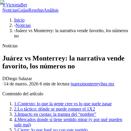
V
VictoriaBet
Noticias
Guías
Reseñas
Análisis
Inicio
›
Noticias
›
Juárez vs Monterrey: la narrativa vende favorito, los números
no
Noticias
Juárez vs Monterrey: la narrativa vende
favorito, los números no
D
Diego Salazar
·
14 de marzo, 2026
·
6 min
de lectura
·
juarez
monterrey
liga mx
Contenido del artículo
1.
Contexto: lo que la gente cree vs lo que suele pasar
2.
Lo táctico: dónde se puede romper el 1X2
3.
Impacto en cuotas: la trampa del “nombre”
4.
Mercados donde sí tiene sentido mirar (y por qué pueden
salir mal)
5.
Cierre: lo que haré yo con este partido