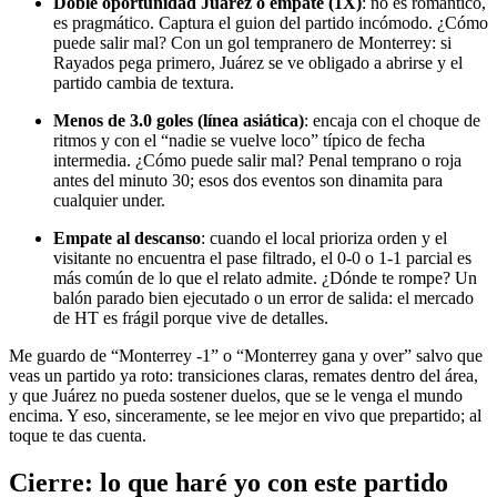
Doble oportunidad Juárez o empate (1X)
: no es romántico,
es pragmático. Captura el guion del partido incómodo. ¿Cómo
puede salir mal? Con un gol tempranero de Monterrey: si
Rayados pega primero, Juárez se ve obligado a abrirse y el
partido cambia de textura.
Menos de 3.0 goles (línea asiática)
: encaja con el choque de
ritmos y con el “nadie se vuelve loco” típico de fecha
intermedia. ¿Cómo puede salir mal? Penal temprano o roja
antes del minuto 30; esos dos eventos son dinamita para
cualquier under.
Empate al descanso
: cuando el local prioriza orden y el
visitante no encuentra el pase filtrado, el 0-0 o 1-1 parcial es
más común de lo que el relato admite. ¿Dónde te rompe? Un
balón parado bien ejecutado o un error de salida: el mercado
de HT es frágil porque vive de detalles.
Me guardo de “Monterrey -1” o “Monterrey gana y over” salvo que
veas un partido ya roto: transiciones claras, remates dentro del área,
y que Juárez no pueda sostener duelos, que se le venga el mundo
encima. Y eso, sinceramente, se lee mejor en vivo que prepartido; al
toque te das cuenta.
Cierre: lo que haré yo con este partido