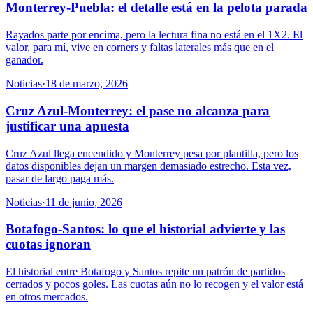
Monterrey-Puebla: el detalle está en la pelota parada
Rayados parte por encima, pero la lectura fina no está en el 1X2. El
valor, para mí, vive en corners y faltas laterales más que en el
ganador.
Noticias
·
18 de marzo, 2026
Cruz Azul-Monterrey: el pase no alcanza para
justificar una apuesta
Cruz Azul llega encendido y Monterrey pesa por plantilla, pero los
datos disponibles dejan un margen demasiado estrecho. Esta vez,
pasar de largo paga más.
Noticias
·
11 de junio, 2026
Botafogo-Santos: lo que el historial advierte y las
cuotas ignoran
El historial entre Botafogo y Santos repite un patrón de partidos
cerrados y pocos goles. Las cuotas aún no lo recogen y el valor está
en otros mercados.