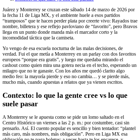
Juárez y Monterrey se cruzan este sábado 14 de marzo de 2026 por
la fecha 11 de Liga MX, y el ambiente huele a esos partidos
“tramposos” que te hacen perder plata por creerte vivo: Rayados trae
nombre, billetera y ese reflejo pavloviano de “favorito”, pero Bravos
llega en un punto donde manda más el marcador corto y la
incomodidad táctica que la camiseta.
Yo vengo de esa escuela nocturna de las malas decisiones, de
verdad. Fui el que metía a Monterrey en un parlay con dos favoritos
europeos “porque era gratis”, y luego me quedaba mirando el
cashout como quien mira una gotera necia en el techo, esperando un
milagro que no te ganaste. Con los años me quedó clarito algo
medio feo: la mayoría pierde y eso no cambia… y se pierde más,
mucho más, cuando apuestas a relatos que ya vienen escritos.
Contexto: lo que la gente cree vs lo que
suele pasar
A Monterrey se le apuesta como se pide un lomo saltado en el
Centro Histórico un viernes a las 2 p. m.: por costumbre, casi sin
pensarlo. Así. El cuento popular es sencillo y bien tentador: “plantel
más caro, más nombres, más obligación”. Pero en Liga MX esa
obligación no te paga boletos; a veces hasta te los encarece, y