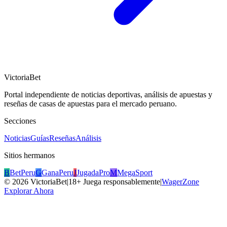
VictoriaBet
Portal independiente de noticias deportivas, análisis de apuestas y
reseñas de casas de apuestas para el mercado peruano.
Secciones
Noticias
Guías
Reseñas
Análisis
Sitios hermanos
B
BetPeru
G
GanaPeru
J
JugadaPro
M
MegaSport
©
2026
VictoriaBet
|
18+ Juega responsablemente
|
WagerZone
Explorar Ahora