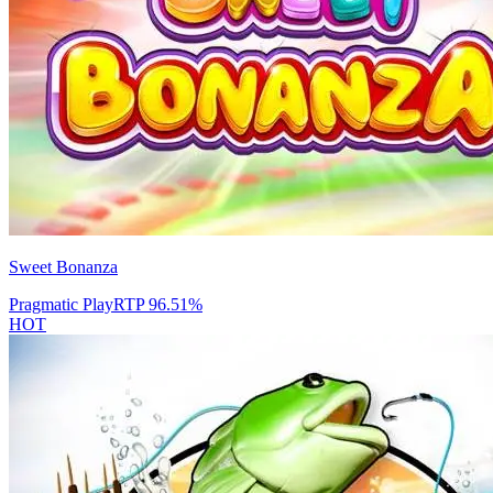
Sweet Bonanza
Pragmatic Play
RTP
96.51
%
HOT