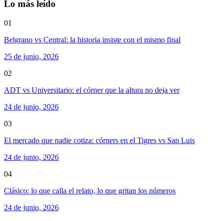
Lo más leído
01
Belgrano vs Central: la historia insiste con el mismo final
25 de junio, 2026
02
ADT vs Universitario: el córner que la altura no deja ver
24 de junio, 2026
03
El mercado que nadie cotiza: córners en el Tigres vs San Luis
24 de junio, 2026
04
Clásico: lo que calla el relato, lo que gritan los números
24 de junio, 2026