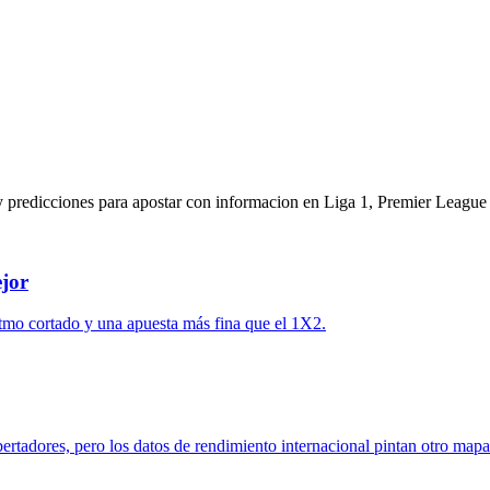
s y predicciones para apostar con informacion en Liga 1, Premier League
ejor
 ritmo cortado y una apuesta más fina que el 1X2.
rtadores, pero los datos de rendimiento internacional pintan otro mapa 