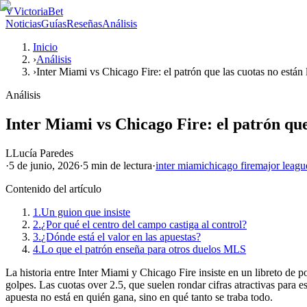
V
VictoriaBet
Noticias
Guías
Reseñas
Análisis
Inicio
›
Análisis
›
Inter Miami vs Chicago Fire: el patrón que las cuotas no están
Análisis
Inter Miami vs Chicago Fire: el patrón que
L
Lucía Paredes
·
5 de junio, 2026
·
5 min
de lectura
·
inter miami
chicago fire
major leagu
Contenido del artículo
1.
Un guion que insiste
2.
¿Por qué el centro del campo castiga al control?
3.
¿Dónde está el valor en las apuestas?
4.
Lo que el patrón enseña para otros duelos MLS
La historia entre Inter Miami y Chicago Fire insiste en un libreto de 
golpes. Las cuotas over 2.5, que suelen rondar cifras atractivas para es
apuesta no está en quién gana, sino en qué tanto se traba todo.